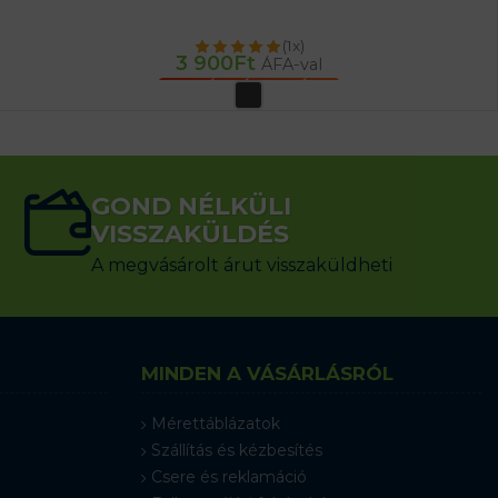
(1x)
3 900
Ft
ÁFA-val
OPCIÓK VÁLASZTÁSA
GOND NÉLKÜLI
VISSZAKÜLDÉS
A megvásárolt árut visszaküldheti
MINDEN A VÁSÁRLÁSRÓL
Mérettáblázatok
Szállítás és kézbesítés
Csere és reklamáció