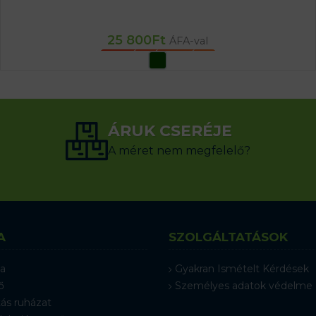
25 800
Ft
ÁFA-val
OPCIÓK VÁLASZTÁSA
ÁRUK CSERÉJE
A méret nem megfelelő?
A
SZOLGÁLTATÁSOK
a
Gyakran Ismételt Kérdések
ő
Személyes adatok védelme
ás ruházat