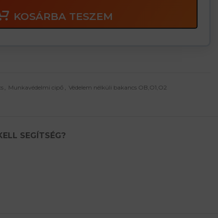
KOSÁRBA TESZEM
cs
,
Munkavédelmi cipő
,
Védelem nélküli bakancs OB,O1,O2
KELL SEGÍTSÉG?