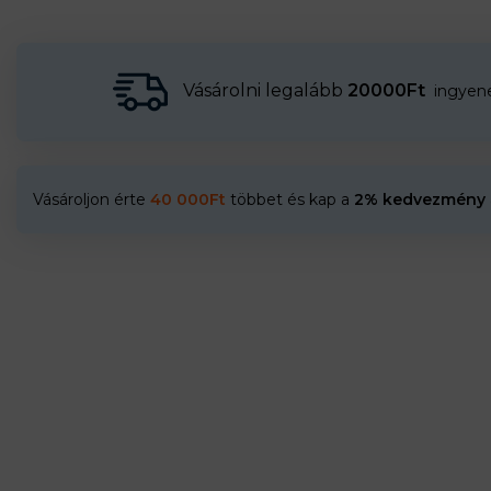
Vásárolni legalább
20000Ft
ingyenes
Vásároljon érte
40 000
Ft
többet és kap a
2% kedvezmény