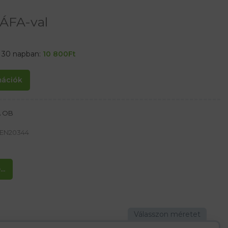
ÁFA-val
t 30 napban:
10 800
Ft
rmációk
A OB
, EN20344
..