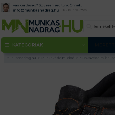
Van kérdésed? Szívesen segítünk Önnek.
info@munkasnadrag.hu
Hé - Pé: 8:00 - 17:00
KATEGÓRIÁK
MÉRETT
Munkasnadrag.hu
Munkavédelmi cipő
Munkavédelmi baka