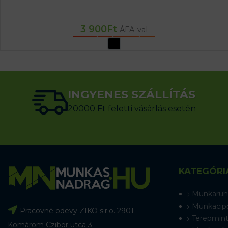
3 900
Ft
ÁFA-val
OPCIÓK VÁLASZTÁSA
INGYENES SZÁLLÍTÁS
20000 Ft feletti vásárlás esetén
KATEGÓRI
Munkaruh
Munkacip
Pracovné odevy ZIKO s.r.o. 2901
Terepmint
Komárom Czibor utca 3