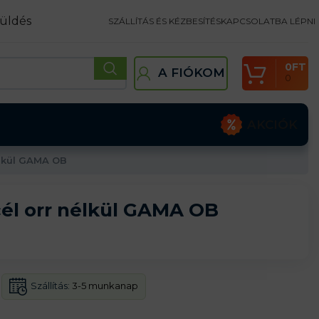
üldés
SZÁLLÍTÁS ÉS KÉZBESÍTÉS
KAPCSOLATBA LÉPNI
0
FT
A FIÓKOM
0
AKCIÓK
élkül GAMA OB
él orr nélkül GAMA OB
Szállítás:
3-5 munkanap