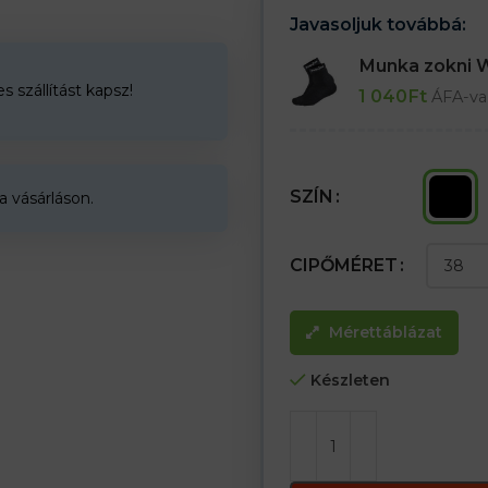
Javasoljuk továbbá:
Munka zokni
 szállítást kapsz!
1 040
Ft
ÁFA-va
SZÍN
a vásárláson.
CIPŐMÉRET
Mérettáblázat
Készleten