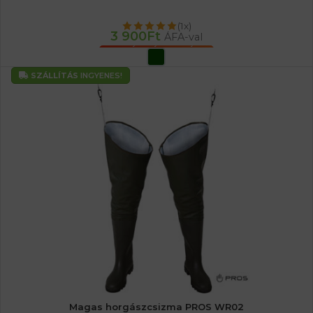
(1x)
3 900
Ft
ÁFA-val
OPCIÓK VÁLASZTÁSA
SZÁLLÍTÁS
INGYENES!
Magas horgászcsizma PROS WR02