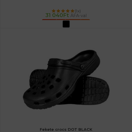
(1x)
31 040
Ft
ÁFA-val
OPCIÓK VÁLASZTÁSA
Fekete crocs DOT BLACK