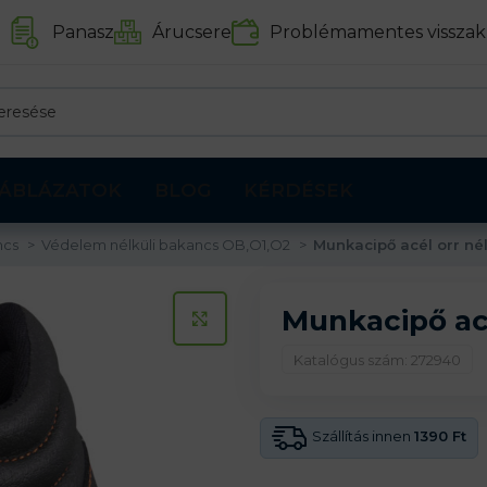
Panasz
Árucsere
Problémamentes visszak
ÁBLÁZATOK
BLOG
KÉRDÉSEK
ncs
Védelem nélküli bakancs OB,O1,O2
Munkacipő acél orr n
Munkacipő ac
KATTINTS A KINAGYÍTÁSHOZ
Katalógus szám: 272940
Szállítás innen
1390 Ft