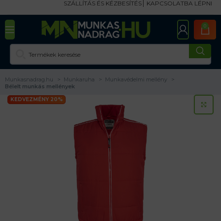
SZÁLLÍTÁS ÉS KÉZBESÍTÉS
KAPCSOLATBA LÉPNI
0
Munkasnadrag.hu
Munkaruha
Munkavédelmi mellény
Bélelt munkás mellények
KEDVEZMÉNY 20%
KA