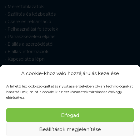
Mérettáblázatok
Szállítás és kézbesítés
Csere és reklamáció
Felhasználási feltételek
Panaszkezelési eljárás
Elállás a szerződéstől
Elállási információk
Kapcsolatba lépni
Gyakran Ismételt Kérdések
A cookie-khoz való hozzájárulás kezelése
Cookie-beállítások
A lehető legjobb szolgáltatás nyújtása érdekében olyan technológiákat
használunk, mint a cookie-k az eszközadatok tárolására és/vagy
eléréséhez.
© 2026 Pracovné odevy ZIKO s. r. o., minden jog fenntartva.
Elfogad
Beállítások megjelenítése