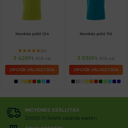
Munkás póló 124
Munkás póló 110
(1x)
3 420
Ft
3 930
Ft
ÁFA-val
ÁFA-val
OPCIÓK VÁLASZTÁSA
OPCIÓK VÁLASZTÁSA
INGYENES SZÁLLÍTÁS
20000 Ft feletti vásárlás esetén