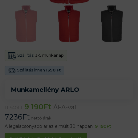
Szállítás:
3-5 munkanap
Szállítás innen
1390 Ft
Munkamellény ARLO
9 190
Ft
ÁFA-val
11 540
Ft
7236
Ft
nettó árak
A legalacsonyabb ár az elmúlt 30 napban:
9 190
Ft