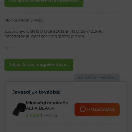
Szállítási és fizetési információk
Munkamellény ARLO
Szabványok: EN ISO 13688:2013, EN ISO 12947-2:2016,
RS22301:2018, RS22302:2018, RS22401:2018
Anyag:
Felső anyaga 100% PES micro-mach
Szigetelés 100% PES, 300 g/m2
100% gyapjú bélés 260 g/m2
Teljes leírás megjelenítése...
Jellemzők:
– Meleg mellény
– Cipzáros záródás
– Belső zseb
Javasoljuk továbbá:
– Külső oldalzsebek cipzárral
– Keresztszemes csíkok
Minőségi munkaöv
ALFA BLACK
HOZZÁADÁS
2 030
Ft
ÁFA-val