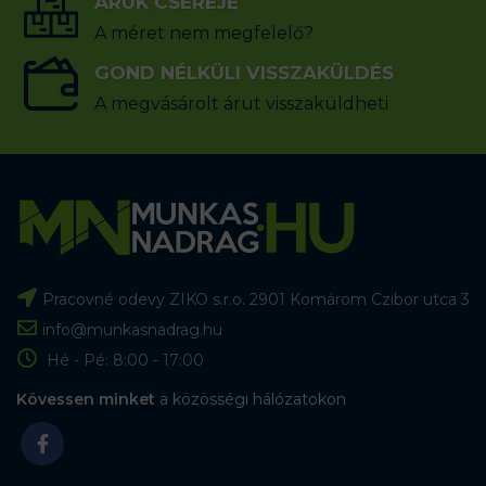
ÁRUK CSERÉJE
A méret nem megfelelő?
GOND NÉLKÜLI VISSZAKÜLDÉS
A megvásárolt árut visszaküldheti
Pracovné odevy ZIKO s.r.o. 2901 Komárom Czibor utca 3
info@munkasnadrag.hu
Hé - Pé: 8:00 - 17:00
Kövessen minket
a közösségi hálózatokon