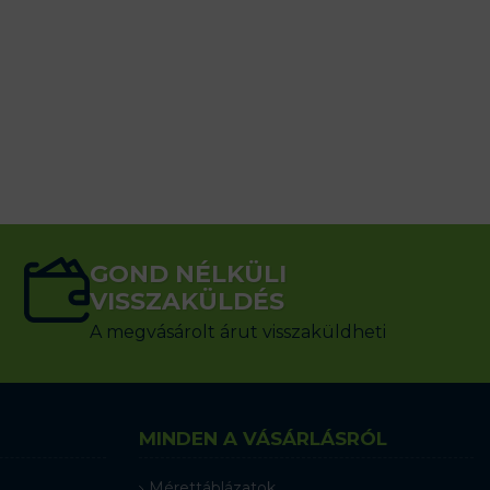
GOND NÉLKÜLI
VISSZAKÜLDÉS
A megvásárolt árut visszaküldheti
MINDEN A VÁSÁRLÁSRÓL
Mérettáblázatok