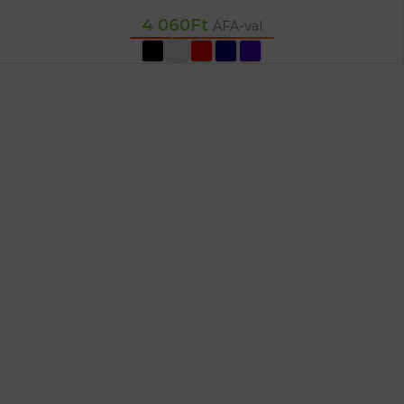
4 060
Ft
ÁFA-val
OPCIÓK VÁLASZTÁSA