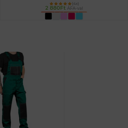
(4x)
2 880
Ft
ÁFA-val
OPCIÓK VÁLASZTÁSA