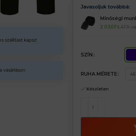
– A nadrág hosszának beállítása
Javasoljuk továbbá:
– Nagy vállpántos zseb tépőzárr
– Két hátsó zseb tépőzárral
Minőségi mu
– Két klasszikus oldalzseb
2 030
Ft
– Egy tépőzáras lábzseb
ÁFA-va
– Térdvédő zsebek a térdeken
– Fényvisszaverő szegély
 szállítást kapsz!
SZÍN
a vásárláson.
RUHA MÉRETE
Készleten