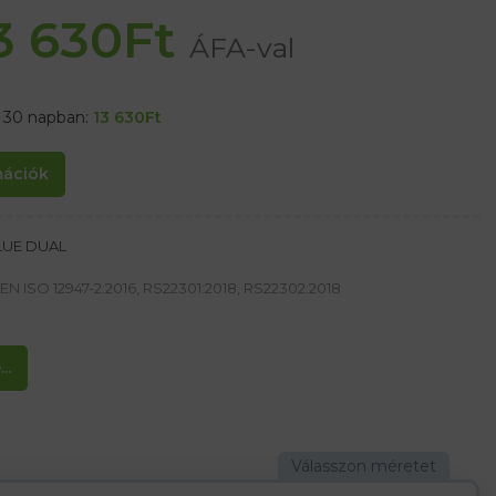
3 630
Ft
ÁFA-val
t 30 napban:
13 630
Ft
rmációk
LUE DUAL
EN ISO 12947-2:2016, RS22301:2018, RS22302:2018
300 g/m²
..
égáteresztő képességét
szilárdságot biztosít
mas köszörülésre és vágásra
ításához
öveli a mozgás szabadságát