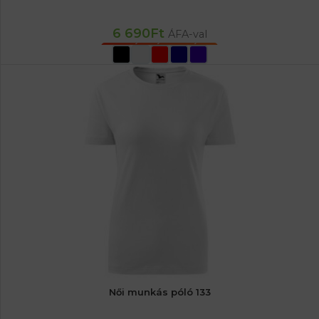
6 690
Ft
ÁFA-val
OPCIÓK VÁLASZTÁSA
Női munkás póló 133