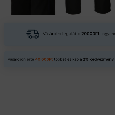
Vásárolni legalább
20000Ft
ingyenes
Vásároljon érte
40 000
Ft
többet és kap a
2% kedvezmény