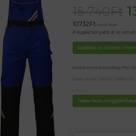
1
15 740
Ft
10732
Ft
nettó árak
A legalacsonyabb ár az elmúl
Szállítási és fizetési info
Kantáros munkásnadrág PRO B
Szabványok: EN ISO 13688:2013, 
Anyag:
65% poliészter, 35% pamut 295-
Teljes leírás megjelenítése.
Jellemzők:
– A pamut biztosítja az anyag l
– A poliészter színtartósságot és 
– Ez egy vastagabb anyag, alkal
– Derékban gombok az öv beáll
– Hátul a derékban lévő gumi n