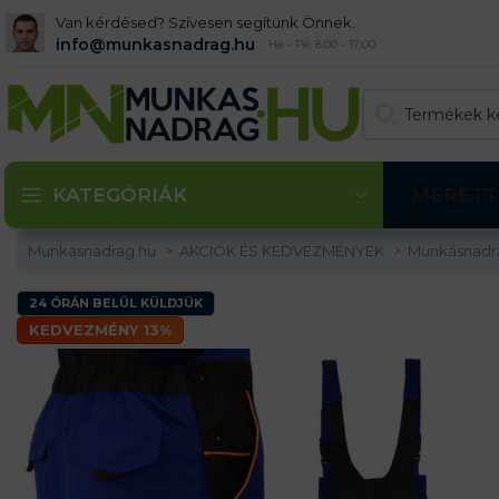
Van kérdésed? Szívesen segítünk Önnek.
info@munkasnadrag.hu
Hé - Pé: 8:00 - 17:00
KATEGÓRIÁK
MÉRETT
Munkasnadrag.hu
AKCIÓK ÉS KEDVEZMÉNYEK
Munkásnadr
24 ÓRÁN BELÜL KÜLDJÜK
KEDVEZMÉNY 13%