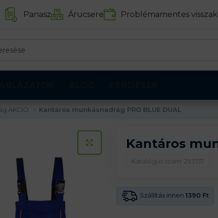
Panasz
Árucsere
Problémamentes visszak
ÁBLÁZATOK
BLOG
KÉRDÉSEK
ág AKCIÓ
Kantáros munkásnadrág PRO BLUE DUAL
Kantáros mu
KATTINTS A KINAGYÍTÁSHOZ
Katalógus szám: 293157
Szállítás innen
1390 Ft