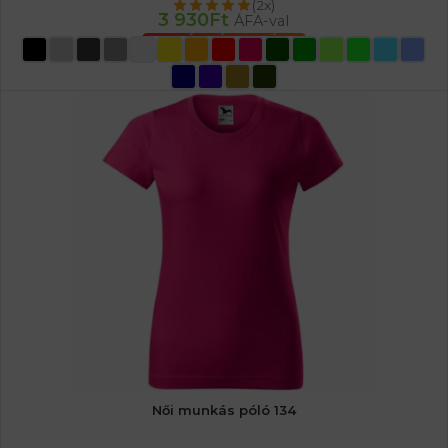
(2x)
3 930
Ft
ÁFA-val
OPCIÓK VÁLASZTÁSA
Női munkás póló 134