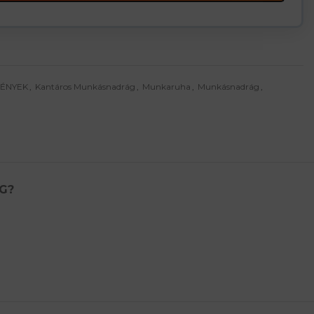
MÉNYEK
,
Kantáros Munkásnadrág
,
Munkaruha
,
Munkásnadrág
,
G?