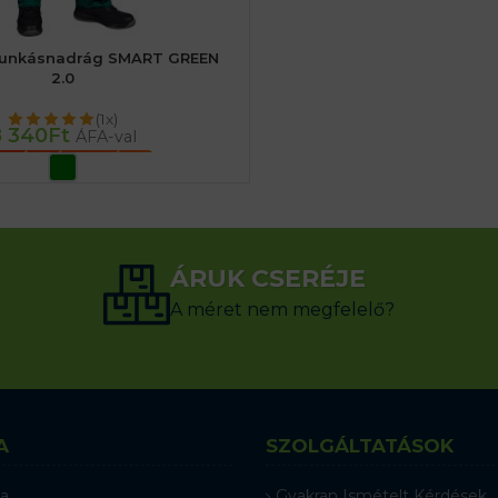
munkásnadrág SMART GREEN
2.0
(1x)
8 340
Ft
ÁFA-val
PCIÓK VÁLASZTÁSA
ÁRUK CSERÉJE
A méret nem megfelelő?
A
SZOLGÁLTATÁSOK
a
Gyakran Ismételt Kérdések