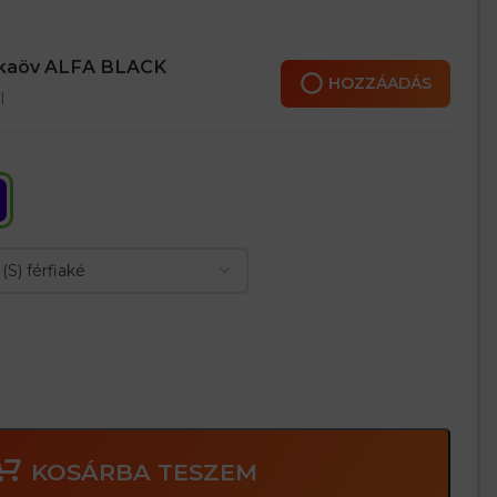
 pántokkal
al
nkaöv ALFA BLACK
HOZZÁADÁS
l
KOSÁRBA TESZEM