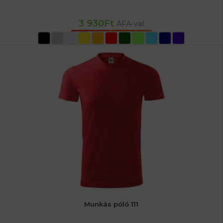
3 930
Ft
ÁFA-val
OPCIÓK VÁLASZTÁSA
Munkás póló 111