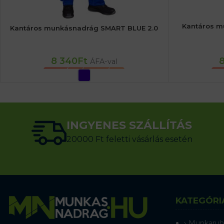
Kantáros 
Kantáros munkásnadrág SMART BLUE 2.0
8 340
Ft
ÁFA-val
OPCIÓK VÁLASZTÁSA
O
INGYENES SZÁLLÍTÁS
20000 Ft feletti vásárlás esetén
KATEGÓRI
Munkaruh