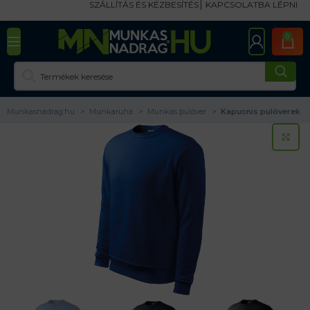
SZÁLLÍTÁS ÉS KÉZBESÍTÉS
KAPCSOLATBA LÉPNI
0
Munkasnadrag.hu
Munkaruha
Munkás pulóver
Kapucnis pulóverek
KA