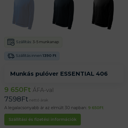
Szállítás:
3-5 munkanap
Szállítás innen
1390 Ft
Munkás pulóver ESSENTIAL 406
9 650
Ft
ÁFA-val
7598
Ft
nettó árak
A legalacsonyabb ár az elmúlt 30 napban:
9 650
Ft
Szállítási és fizetési információk