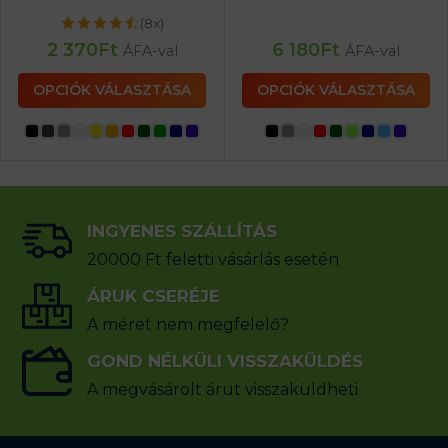
(8x)
2 370
Ft
6 180
Ft
ÁFA-val
ÁFA-val
OPCIÓK VÁLASZTÁSA
OPCIÓK VÁLASZTÁSA
INGYENES SZÁLLÍTÁS
20000 Ft feletti vásárlás esetén
ÁRUK CSERÉJE
A méret nem megfelelő?
GOND NÉLKÜLI VISSZAKÜLDÉS
A megvásárolt árut visszaküldheti