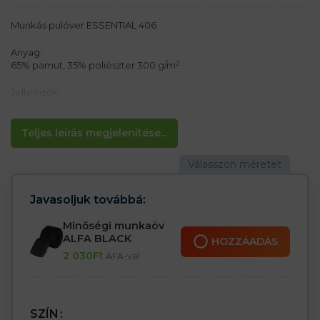
Munkás pulóver ESSENTIAL 406
Anyag:
65% pamut, 35% poliészter 300 g/m²
Jellemzők:
– Egyenes szabású férfi pulóver oldalvarrásokkal
– Bordás mandzsetta az ujjakon, a nyakon és az alsó szélen
elasztán hozzáadásával (5%)
Teljes leírás megjelenítése...
– Fésűs belső oldal
Javasoljuk továbbá:
Minőségi munkaöv
ALFA BLACK
HOZZÁADÁS
2 030
Ft
ÁFA-val
SZÍN