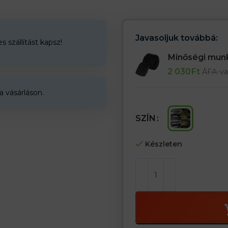
– megerősített elülső és csúcs
Javasoljuk továbbá:
 szállítást kapsz!
Minőségi mu
2 030
Ft
ÁFA-va
a vásárláson.
SZÍN
Készleten