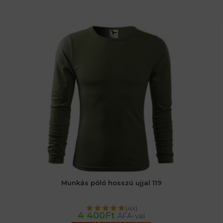
Munkás póló hosszú ujjal 119
(4x)
4 400
Ft
ÁFA-val