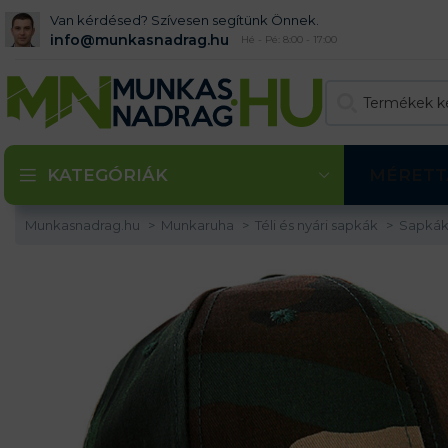
Van kérdésed? Szívesen segítünk Önnek.
info@munkasnadrag.hu
Hé - Pé: 8:00 - 17:00
KATEGÓRIÁK
MÉRETT
Munkasnadrag.hu
Munkaruha
Téli és nyári sapkák
Sapká