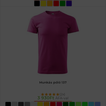
OPCIÓK VÁLASZTÁSA
Munkás póló 137
(2x)
3 930
Ft
ÁFA-val
OPCIÓK VÁLASZTÁSA