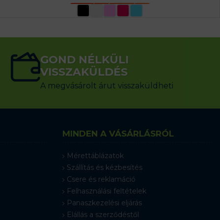
OPCIÓK VÁLASZTÁSA
GOND NÉLKÜLI
VISSZAKÜLDÉS
A megvásárolt árut visszaküldheti
MINDEN A VÁSÁRLÁSRÓL
Mérettáblázatok
Szállítás és kézbesítés
Csere és reklamáció
Felhasználási feltételek
Panaszkezelési eljárás
Elállás a szerződéstől