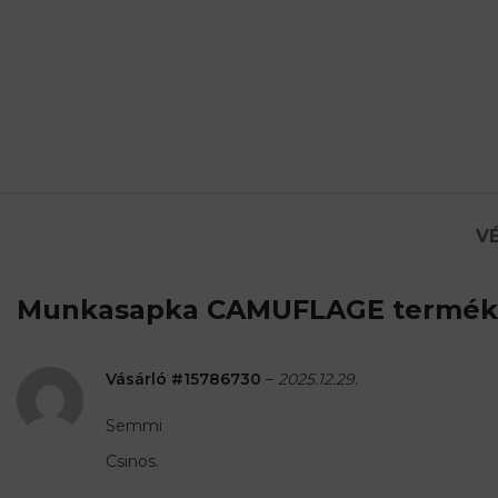
VÉ
Munkasapka CAMUFLAGE
termékr
Vásárló #15786730
–
2025.12.29.
Semmi
Csinos.