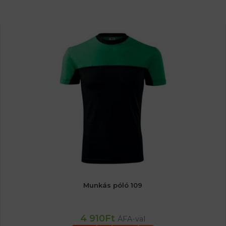
Munkás póló 109
4 910
Ft
ÁFA-val