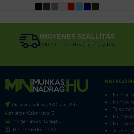
OPCIÓK VÁLASZTÁSA
INGYENES SZÁLLÍTÁS
20000 Ft feletti vásárlás esetén
KATEGÓRI
Munkaruh
Munkacip
Pracovné odevy ZIKO s.r.o. 2901
Terepmint
Komárom Czibor utca 3
Munkavéd
info@munkasnadrag.hu
Munkaesz
Hé - Pé: 8:00 - 17:00
Jelzőeszk