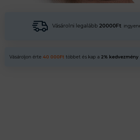
Vásárolni legalább
20000Ft
ingyenes
Vásároljon érte
40 000
Ft
többet és kap a
2% kedvezmény