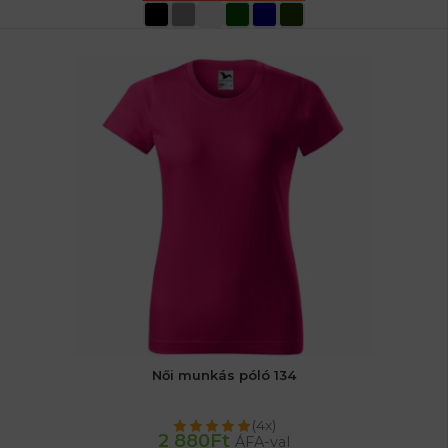
OPCIÓK VÁLASZTÁSA
Női munkás póló 134
(4x)
2 880
Ft
ÁFA-val