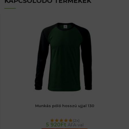
KAPCSOLÓDÓ TERMÉKEK
Munkás póló hosszú ujjal 130
(2x)
5 920
Ft
ÁFA-val