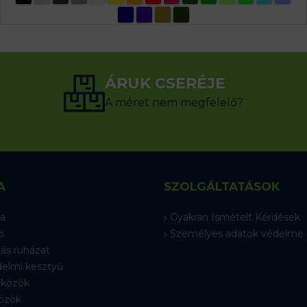
ÁRUK CSERÉJE
A méret nem megfelelő?
A
SZOLGÁLTATÁSOK
a
Gyakran Ismételt Kérdések
ő
Személyes adatok védelme
ás ruházat
elmi kesztyű
közök
özök