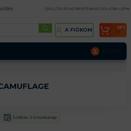
üldés
SZÁLLÍTÁS ÉS KÉZBESÍTÉS
KAPCSOLATBA LÉPNI
0
FT
A FIÓKOM
0
AKCIÓK
 CAMUFLAGE
Szállítás:
3-5 munkanap