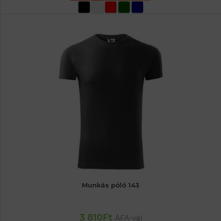
OPCIÓK VÁLASZTÁSA
Munkás póló 143
3 810
Ft
ÁFA-val