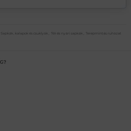
Sapkák, kalapok és csuklyák
,
Téli és nyári sapkák
,
Terepmintás ruházat
ÉG?