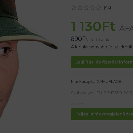
(
4
x)
1 130
Ft
ÁFA
890
Ft
nettó árak
A legalacsonyabb ár az elmúl
Szállítási és fizetési info
Munkasapka CAMUFLAGE
Szabványok: EN ISO 13688: 2013, 
Anyag:
100% pamut 175 g /m2
Teljes leírás megjelenítése.
Jellemzők:
– 6- Panel
– Állítható tépőzárral