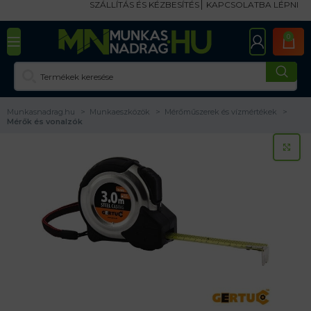
SZÁLLÍTÁS ÉS KÉZBESÍTÉS
KAPCSOLATBA LÉPNI
0
Munkasnadrag.hu
Munkaeszközök
Mérőműszerek és vízmértékek
Mérők és vonalzók
KA