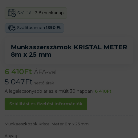
Szállítás:
3-5 munkanap
Szállítás innen
1390 Ft
Munkaszerszámok KRISTAL METER
8m x 25 mm
6 410
Ft
ÁFA-val
5 047
Ft
nettó árak
A legalacsonyabb ár az elmúlt 30 napban:
6 410
Ft
Szállítási és fizetési információk
Munkaeszközök Kristal Meter 8m x 25 mm
Anyag: