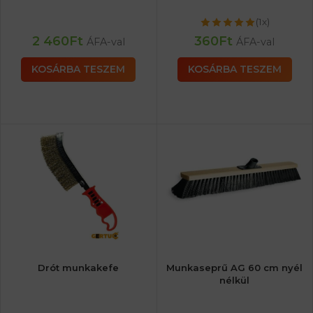
(1x)
2 460
Ft
360
Ft
ÁFA-val
ÁFA-val
KOSÁRBA TESZEM
KOSÁRBA TESZEM
Drót munkakefe
Munkaseprű AG 60 cm nyél
nélkül