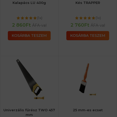
Kalapács LU 400g
Kés TRAPPER
(1x)
(1x)
2 860
Ft
2 760
Ft
ÁFA-val
ÁFA-val
KOSÁRBA TESZEM
KOSÁRBA TESZEM
Univerzális fűrész TWO 457
25 mm-es ecset
mm