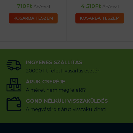
710
Ft
4 510
Ft
ÁFA-val
ÁFA-val
KOSÁRBA TESZEM
KOSÁRBA TESZEM
INGYENES SZÁLLÍTÁS
20000 Ft feletti vásárlás esetén
ÁRUK CSERÉJE
A méret nem megfelelő?
GOND NÉLKÜLI VISSZAKÜLDÉS
A megvásárolt árut visszaküldheti