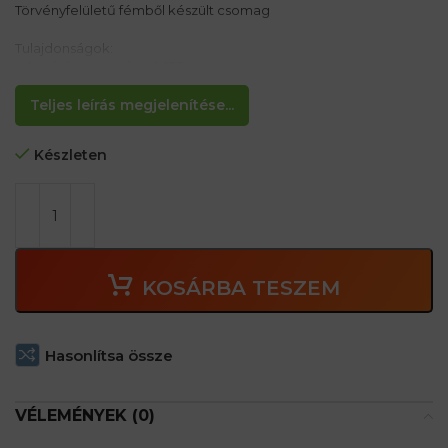
Törvényfelületű fémből készült csomag
Tulajdonságok:
– A mérő vastagsága 0,135 mm
– Szélesség 25 mm
– hossza 8m
Teljes leírás megjelenítése...
– szalagmérés
Készleten
KOSÁRBA TESZEM
Hasonlítsa össze
VÉLEMÉNYEK (0)