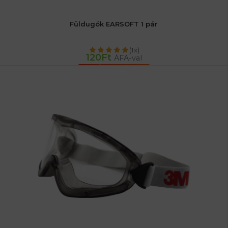
Füldugók EARSOFT 1 pár
(1x)
120
Ft
ÁFA-val
KOSÁRBA TESZEM