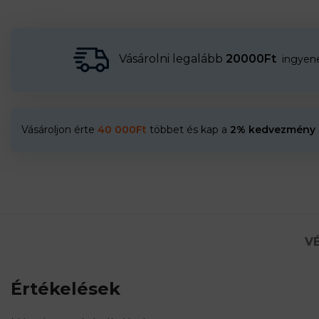
Vásárolni legalább
20000Ft
ingyenes
Vásároljon érte
40 000
Ft
többet és kap a
2% kedvezmény
VÉ
Értékelések