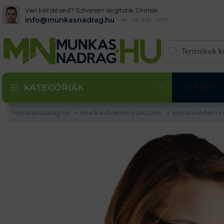
Van kérdésed? Szívesen segítünk Önnek.
info@munkasnadrag.hu
Hé - Pé: 8:00 - 17:00
KATEGÓRIÁK
MÉRETT
Munkasnadrag.hu
Munkavédelmi eszközök
Munkavédelmi