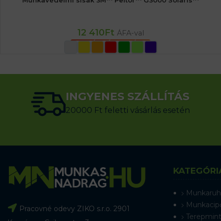
Munkavédelmi sisak 3M™ Peltor™ G3000 Solaris™
12 410
Ft
ÁFA-val
OPCIÓK VÁLASZTÁSA
INGYENES SZÁLLÍTÁS
20000 Ft feletti vásárlás esetén
KATEGÓRI
Munkaruh
Munkacip
Pracovné odevy ZIKO s.r.o. 2901
Terepmint