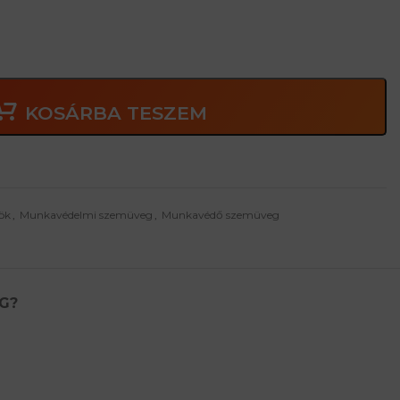
KOSÁRBA TESZEM
ök
,
Munkavédelmi szemüveg
,
Munkavédő szemüveg
G?