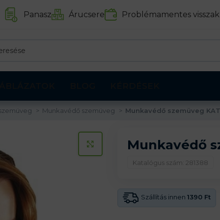
Panasz
Árucsere
Problémamentes visszak
ÁBLÁZATOK
BLOG
KÉRDÉSEK
 szemüveg
Munkavédő szemüveg
Munkavédő szemüveg KAT
Munkavédő s
KATTINTS A KINAGYÍTÁSHOZ
Katalógus szám: 281388
Szállítás innen
1390 Ft