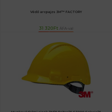
Védő arcpajzs 3M™ FACTORY
31 320
Ft
ÁFA-val
KOSÁRBA TESZEM