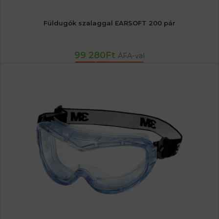
Füldugók szalaggal EARSOFT 200 pár
99 280
Ft
ÁFA-val
KOSÁRBA TESZEM