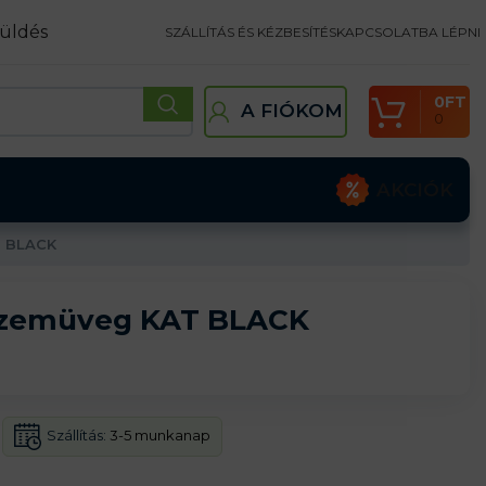
üldés
SZÁLLÍTÁS ÉS KÉZBESÍTÉS
KAPCSOLATBA LÉPNI
0
FT
A FIÓKOM
0
AKCIÓK
 BLACK
zemüveg KAT BLACK
Szállítás:
3-5 munkanap