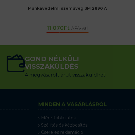
Munkavédelmi szemüveg 3M 2890 A
11 070
Ft
ÁFA-val
KOSÁRBA TESZEM
GOND NÉLKÜLI
VISSZAKÜLDÉS
A megvásárolt árut visszaküldheti
MINDEN A VÁSÁRLÁSRÓL
Mérettáblázatok
Szállítás és kézbesítés
Csere és reklamáció