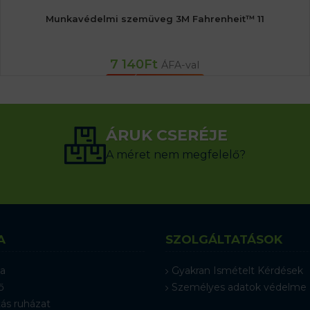
Munkavédelmi szemüveg 3M Fahrenheit™ 11
7 140
Ft
ÁFA-val
KOSÁRBA TESZEM
ÁRUK CSERÉJE
A méret nem megfelelő?
A
SZOLGÁLTATÁSOK
a
Gyakran Ismételt Kérdések
ő
Személyes adatok védelme
ás ruházat