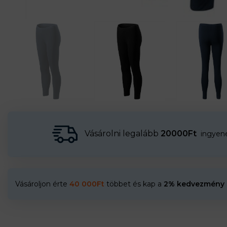
Vásárolni legalább
20000Ft
ingyenes
Vásároljon érte
40 000
Ft
többet és kap a
2% kedvezmény