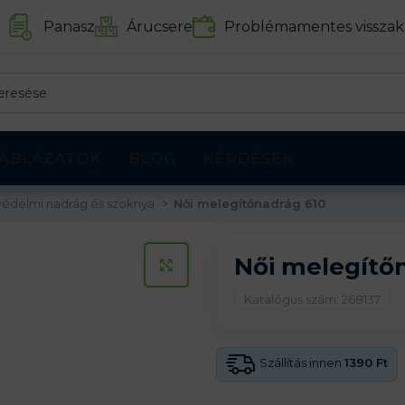
Panasz
Árucsere
Problémamentes visszak
ÁBLÁZATOK
BLOG
KÉRDÉSEK
édelmi nadrág és szoknya
Női melegítőnadrág 610
Női melegítő
KATTINTS A KINAGYÍTÁSHOZ
Katalógus szám: 268137
Szállítás innen
1390 Ft