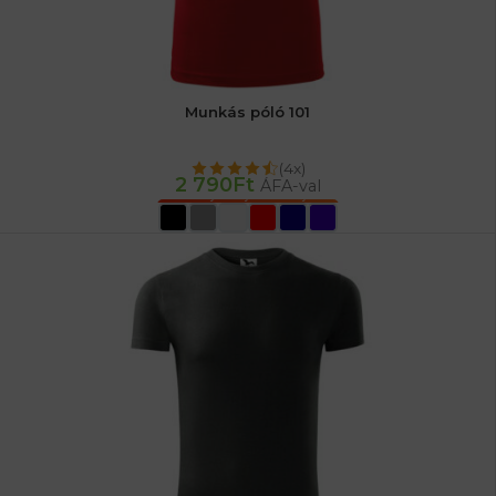
Munkás póló 101
(4x)
2 790
Ft
ÁFA-val
OPCIÓK VÁLASZTÁSA