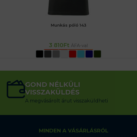
Munkás póló 143
3 810
Ft
ÁFA-val
OPCIÓK VÁLASZTÁSA
GOND NÉLKÜLI
VISSZAKÜLDÉS
A megvásárolt árut visszaküldheti
MINDEN A VÁSÁRLÁSRÓL