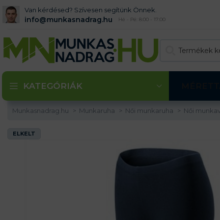
Van kérdésed? Szívesen segítünk Önnek.
info@munkasnadrag.hu
Hé - Pé: 8:00 - 17:00
KATEGÓRIÁK
MÉRETT
Munkasnadrag.hu
Munkaruha
Női munkaruha
Női munkav
ELKELT