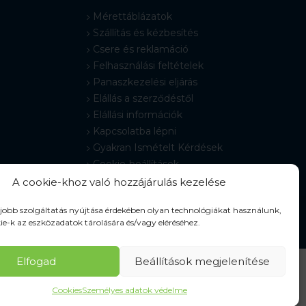
Mérettáblázatok
Szállítás és kézbesítés
Csere és reklamáció
Felhasználási feltételek
Panaszkezelési eljárás
Elállás a szerződéstől
Elállási információk
Kapcsolatba lépni
Gyakran Ismételt Kérdések
Cookie-beállítások
A cookie-khoz való hozzájárulás kezelése
gjobb szolgáltatás nyújtása érdekében olyan technológiákat használunk,
ie-k az eszközadatok tárolására és/vagy eléréséhez.
Elfogad
Beállítások megjelenítése
Cookies
Személyes adatok védelme