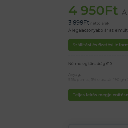
4 950
Ft
Á
3 898
Ft
nettó árak
A legalacsonyabb ár az elmúl
Szállítási és fizetési info
Női melegítőnadrág 610
Anyag:
95% pamut, 5% elasztán 190 g/m
Jellemzők:
Teljes leírás megjelenítése.
– Divatos hosszú leggings
– Elasztikus derékrész
– Dupla varrással befejezett nad
– Nincs oldalvarrás
– Sportolásra és szabadidős te