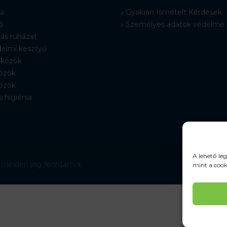
a
Gyakran Ismételt Kérdések
ő
Személyes adatok védelme
ás ruházat
elmi kesztyű
közök
özök
özök
s higiénia
A lehető le
 minden jog fenntartva.
mint a cook