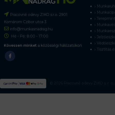
Munkaruh
Munkacip
Pracovné odevy ZIKO s.r.o. 2901
Terepmint
Komárom Czibor utca 3
Munkavéd
info@munkasnadrag.hu
Munkaesz
Hé - Pé: 8:00 - 17:00
Jelzőeszk
Védőeszk
Kövessen minket
a közösségi hálózatokon
Tisztítás é
© 2026 Pracovné odevy ZIKO s. r. o.,