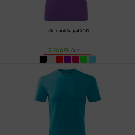
Női munkás póló 141
5 200
Ft
ÁFA-val
OPCIÓK VÁLASZTÁSA