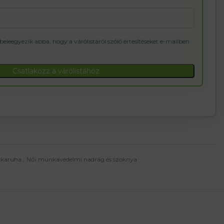
 beleegyezik abba, hogy a várólistáról szóló értesítéseket e-mailben
Csatlakozz a várólistához
karuha
,
Női munkavédelmi nadrág és szoknya