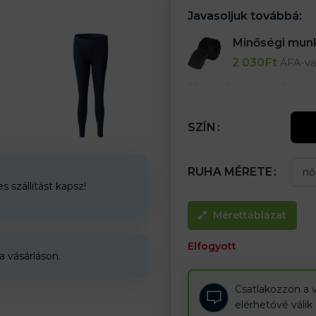
Javasoljuk továbbá:
Minőségi mu
2 030
Ft
ÁFA-va
SZÍN
RUHA MÉRETE
 szállítást kapsz!
Mérettáblázat
Elfogyott
a vásárláson.
Csatlakozzon a v
elérhetővé válik