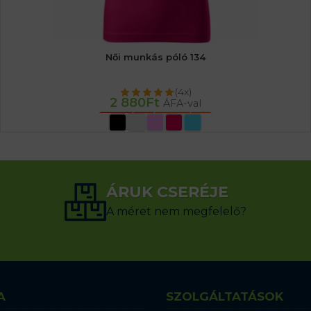
Női munkás póló 134
(4x)
2 880
Ft
ÁFA-val
OPCIÓK VÁLASZTÁSA
ÁRUK CSERÉJE
A méret nem megfelelő?
A
SZOLGÁLTATÁSOK