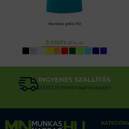
Munkás póló 110
3 930
Ft
ÁFA-val
OPCIÓK VÁLASZTÁSA
INGYENES SZÁLLÍTÁS
20000 Ft feletti vásárlás esetén
KATEGÓRI