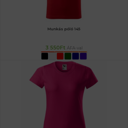
Munkás póló 145
3 550
Ft
ÁFA-val
OPCIÓK VÁLASZTÁSA