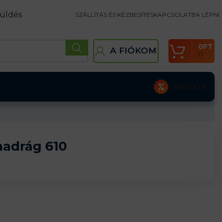
üldés
SZÁLLÍTÁS ÉS KÉZBESÍTÉS
KAPCSOLATBA LÉPNI
0
FT
A FIÓKOM
0
AKCIÓK
nadrág 610