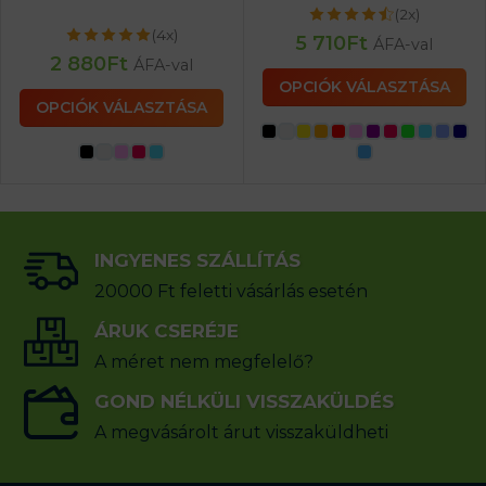
(2x)
(4x)
5 710
Ft
ÁFA-val
2 880
Ft
ÁFA-val
OPCIÓK VÁLASZTÁSA
OPCIÓK VÁLASZTÁSA
INGYENES SZÁLLÍTÁS
20000 Ft feletti vásárlás esetén
ÁRUK CSERÉJE
A méret nem megfelelő?
GOND NÉLKÜLI VISSZAKÜLDÉS
A megvásárolt árut visszaküldheti