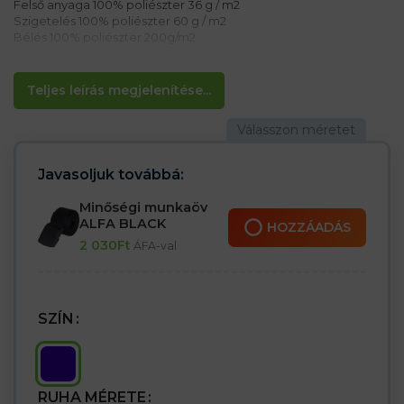
Felső anyaga 100% poliészter 36 g / m2
Szigetelés 100% poliészter 60 g / m2
Bélés 100% poliészter 200g/m2
Jellemzők:
– Cipzáros záródás
Teljes leírás megjelenítése...
– Kapucni
– 2 oldalzseb, 1 belső zseb és 2 zseb a felső részben
– Patenttal lezárt ujjak
Javasoljuk továbbá:
Minőségi munkaöv
ALFA BLACK
HOZZÁADÁS
2 030
Ft
ÁFA-val
SZÍN
RUHA MÉRETE