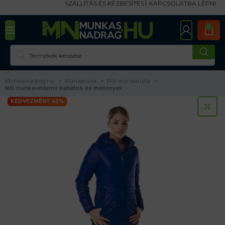
SZÁLLÍTÁS ÉS KÉZBESÍTÉS
KAPCSOLATBA LÉPNI
0
Munkasnadrag.hu
Munkaruha
Női munkaruha
Női munkavédelmi kabátok és mellények
KEDVEZMÉNY 43%
KA