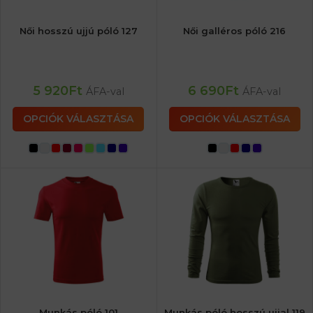
Női hosszú ujjú póló 127
Női galléros póló 216
5 920
Ft
6 690
Ft
ÁFA-val
ÁFA-val
OPCIÓK VÁLASZTÁSA
OPCIÓK VÁLASZTÁSA
Munkás póló 101
Munkás póló hosszú ujjal 119