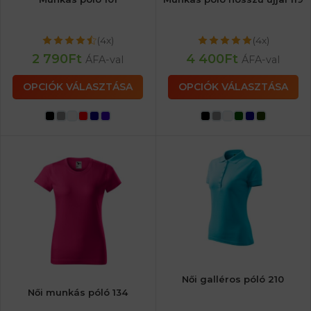
(4x)
(4x)
2 790
Ft
4 400
Ft
ÁFA-val
ÁFA-val
OPCIÓK VÁLASZTÁSA
OPCIÓK VÁLASZTÁSA
Női galléros póló 210
Női munkás póló 134