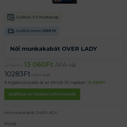
Szállítás:
3-5 munkanap
Szállítás innen
1390 Ft
Női munkakabát OVER LADY
13 060
Ft
ÁFA-val
22 860
Ft
10283
Ft
nettó árak
A legalacsonyabb ár az elmúlt 30 napban:
13 060
Ft
Szállítási és fizetési információk
Női munkakabát OVER LADY
Anyag: