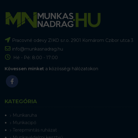
Pracovné odevy ZIKO s.r.o. 2901 Komárom Czibor utca 3
info@munkasnadrag.hu
Hé - Pé: 8:00 - 17:00
Kövessen minket
a közösségi hálózatokon
KATEGÓRIA
Munkaruha
Munkacipő
Terepmintás ruházat
Munkavédelmi kesztyű