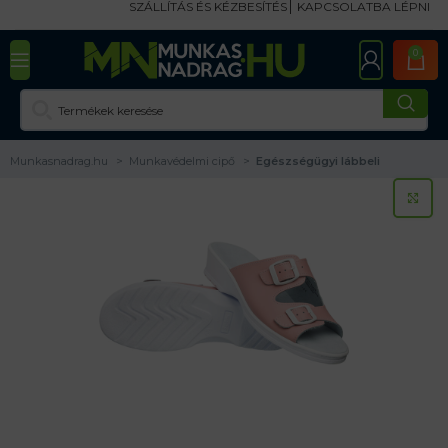
SZÁLLÍTÁS ÉS KÉZBESÍTÉS
KAPCSOLATBA LÉPNI
0
Munkasnadrag.hu
Munkavédelmi cipő
Egészségügyi lábbeli
KA