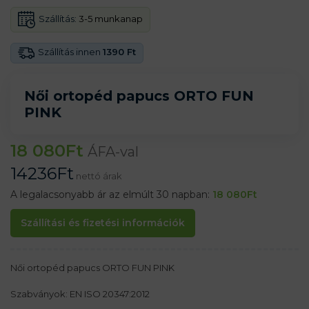
Szállítás:
3-5 munkanap
Szállítás innen
1390 Ft
Női ortopéd papucs ORTO FUN
PINK
18 080
Ft
ÁFA-val
14236
Ft
nettó árak
A legalacsonyabb ár az elmúlt 30 napban:
18 080
Ft
Szállítási és fizetési információk
Női ortopéd papucs ORTO FUN PINK
Szabványok: EN ISO 20347:2012