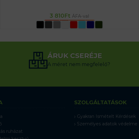
3 810
Ft
ÁFA-val
OPCIÓK VÁLASZTÁSA
ÁRUK CSERÉJE
A méret nem megfelelő?
A
SZOLGÁLTATÁSOK
a
Gyakran Ismételt Kérdések
ő
Személyes adatok védelme
ás ruházat
elmi kesztyű