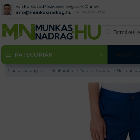
Van kérdésed? Szívesen segítünk Önnek.
info@munkasnadrag.hu
Hé - Pé: 8:00 - 17:00
KATEGÓRIÁK
MÉRETT
Munkasnadrag.hu
Munkaruha
Női munkaruha
Női munkav