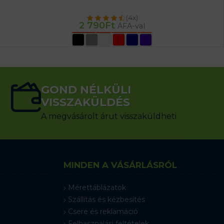
(4x)
2 790
Ft
ÁFA-val
OPCIÓK VÁLASZTÁSA
GOND NÉLKÜLI
VISSZAKÜLDÉS
A megvásárolt árut visszaküldheti
MINDEN A VÁSÁRLÁSRÓL
Mérettáblázatok
Szállítás és kézbesítés
Csere és reklamáció
Felhasználási feltételek