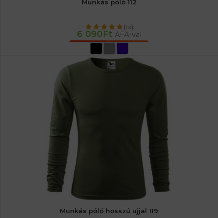
Munkás póló 112
(1x)
6 090
Ft
ÁFA-val
OPCIÓK VÁLASZTÁSA
Munkás póló hosszú ujjal 119