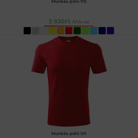
Munkás póló 110
3 930
Ft
ÁFA-val
OPCIÓK VÁLASZTÁSA
Munkás póló 101