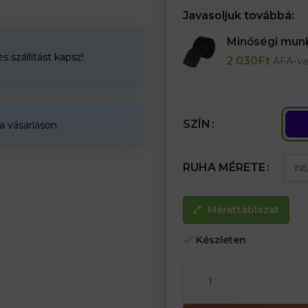
Javasoljuk továbbá:
Minőségi mu
 szállítást kapsz!
2 030
Ft
ÁFA-va
SZÍN
a vásárláson.
RUHA MÉRETE
Mérettáblázat
Készleten