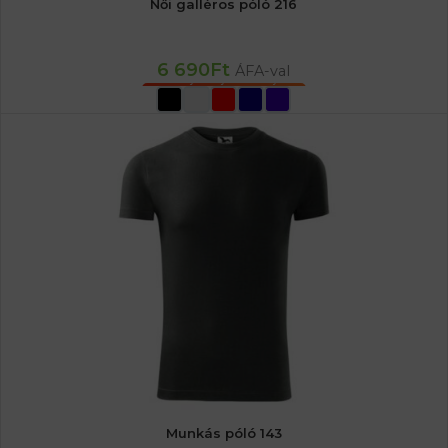
Női galléros póló 216
6 690
Ft
ÁFA-val
OPCIÓK VÁLASZTÁSA
Munkás póló 143