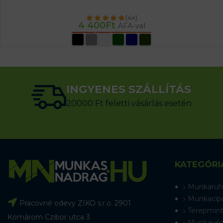
(4x)
4 400
Ft
ÁFA-val
OPCIÓK VÁLASZTÁSA
INGYENES SZÁLLÍTÁS
20000 Ft feletti vásárlás esetén
KATEGÓRI
Munkaruh
Munkacip
Pracovné odevy ZIKO s.r.o. 2901
Terepmint
Komárom Czibor utca 3
Munkavéd