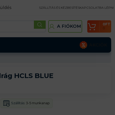
üldés
SZÁLLÍTÁS ÉS KÉZBESÍTÉS
KAPCSOLATBA LÉPNI
0
FT
A FIÓKOM
0
AKCIÓK
adrág HCLS BLUE
Szállítás:
3-5 munkanap