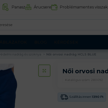
Panasz
Árucsere
Problémamentes visszak
ÁBLÁZATOK
BLOG
KÉRDÉSEK
édelmi nadrág és szoknya
Női orvosi nadrág HCLS BLUE
Női orvosi n
KATTINTS A KINAGYÍTÁSHOZ
Katalógus szám: 280092
Szállítás innen
1390 Ft