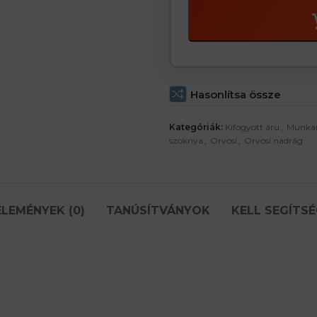
Hasonlítsa össze
Kategóriák:
Kifogyott áru
,
Munka
szoknya
,
Orvosi
,
Orvosi nadrág
LEMÉNYEK (0)
TANÚSÍTVÁNYOK
KELL SEGÍTSÉ