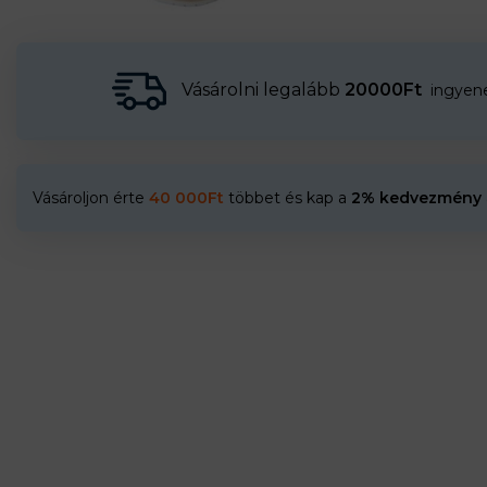
Vásárolni legalább
20000Ft
ingyenes
Vásároljon érte
40 000
Ft
többet és kap a
2% kedvezmény