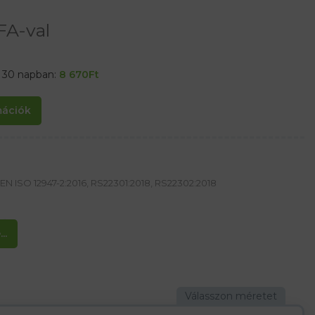
FA-val
t 30 napban:
8 670
Ft
rmációk
EN ISO 12947-2:2016, RS22301:2018, RS22302:2018
m²
..
nakkor strapabíró
laboratóriumi munkára