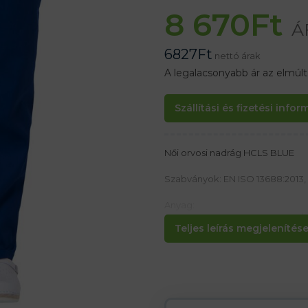
8 670
Ft
Á
6827
Ft
nettó árak
A legalacsonyabb ár az elmúl
Szállítási és fizetési info
Női orvosi nadrág HCLS BLUE
Szabványok: EN ISO 13688:2013, 
Anyag:
65% PES, 35% pamut 200-210g/
Teljes leírás megjelenítése.
Jellemzők:
– Női nadrágok
– Vékony és könnyű anyag, ugya
– Cipzáros záródás
– Alkalmas gyógyszertári vagy 