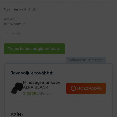
Nyári sapka MUTZE
Anyag:
100% pamut
Jellemzők:
– Megerősített napellenző
– 6 – panel
– Ideális fényvédelem
Teljes leírás megjelenítése...
– Kényelmes
Javasoljuk továbbá:
Minőségi munkaöv
ALFA BLACK
HOZZÁADÁS
2 030
Ft
ÁFA-val
SZÍN