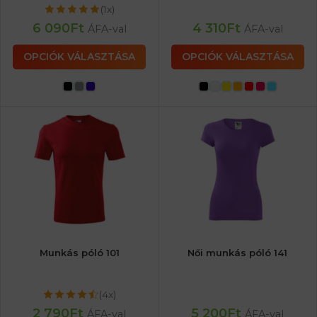
(1x)
6 090
Ft
4 310
Ft
ÁFA-val
ÁFA-val
OPCIÓK VÁLASZTÁSA
OPCIÓK VÁLASZTÁSA
Munkás póló 101
Női munkás póló 141
(4x)
2 790
Ft
5 200
Ft
ÁFA-val
ÁFA-val