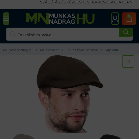
SZÁLLÍTÁS ÉS KÉZBESÍTÉS
KAPCSOLATBA LÉPNI
0
Munkasnadrag.hu
Munkaruha
Téli és nyári sapkák
Sapkák
KA