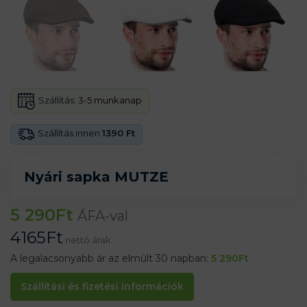
Szállítás:
3-5 munkanap
Szállítás innen
1390 Ft
Nyári sapka MUTZE
5 290
Ft
ÁFA-val
4165
Ft
nettó árak
A legalacsonyabb ár az elmúlt 30 napban:
5 290
Ft
Szállítási és fizetési információk