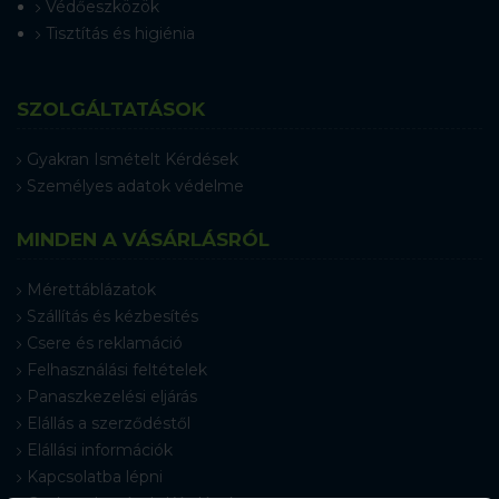
Védőeszközök
Tisztítás és higiénia
SZOLGÁLTATÁSOK
Gyakran Ismételt Kérdések
Személyes adatok védelme
MINDEN A VÁSÁRLÁSRÓL
Mérettáblázatok
Szállítás és kézbesítés
Csere és reklamáció
Felhasználási feltételek
Panaszkezelési eljárás
Elállás a szerződéstől
Elállási információk
Kapcsolatba lépni