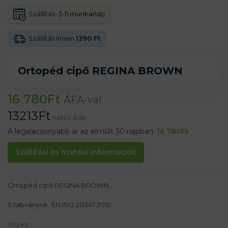
Szállítás:
3-5 munkanap
Szállítás innen
1390 Ft
Ortopéd cipő REGINA BROWN
16 780
Ft
ÁFA-val
13213
Ft
nettó árak
A legalacsonyabb ár az elmúlt 30 napban:
16 780
Ft
Szállítási és fizetési információk
Ortopéd cipő REGINA BROWN
Szabványok: EN ISO 20347:2012
Anyag: