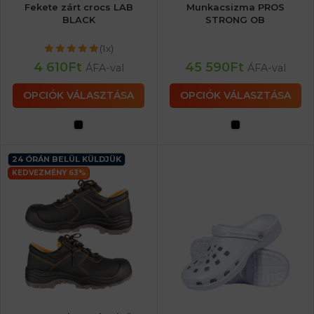
Fekete zárt crocs LAB
Munkacsizma PROS
BLACK
STRONG OB
(1x)
4 610
Ft
45 590
Ft
ÁFA-val
ÁFA-val
OPCIÓK VÁLASZTÁSA
OPCIÓK VÁLASZTÁSA
24 ÓRÁN BELÜL KÜLDJÜK
KEDVEZMÉNY 63%