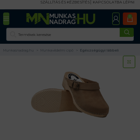
SZÁLLÍTÁS ÉS KÉZBESÍTÉS
KAPCSOLATBA LÉPNI
0
Munkasnadrag.hu
Munkavédelmi cipő
Egészségügyi lábbeli
KA