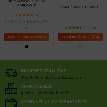
Kompozit munkacipő
CARLOW S1
Fehér crocs DOT WHITE
(6x)
7 800
Ft
20 980
Ft
ÁFA-
3 900
Ft
val
ÁFA-val
OPCIÓK VÁLASZTÁSA
OPCIÓK VÁLASZTÁSA
INGYENES SZÁLLÍTÁS
20000 Ft feletti vásárlás esetén
ÁRUK CSERÉJE
A méret nem megfelelő?
GOND NÉLKÜLI VISSZAKÜLDÉS