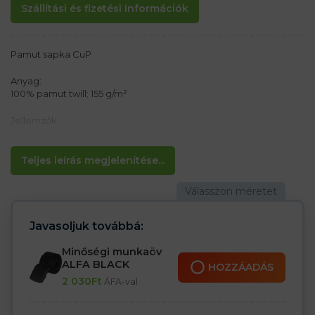
Szállítási és fizetési információk
Pamut sapka CuP
Anyag:
100% pamut twill; 155 g/m²
Jellemzők:
– 5 panel sapka csúccsal
– Laminált
– Mérete hátul tépőzárral állítható
Teljes leírás megjelenítése...
Javasoljuk továbbá:
Minőségi munkaöv
ALFA BLACK
HOZZÁADÁS
2 030
Ft
ÁFA-val