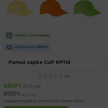
Szállítás:
3-5 munkanap
Szállítás innen
1390 Ft
Pamut sapka CuP KP116
(
1
x)
880
Ft
ÁFA-val
693
Ft
nettó árak
A legalacsonyabb ár az elmúlt 30 napban:
880
Ft