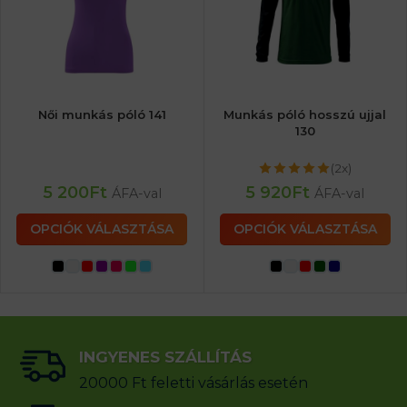
Női munkás póló 141
Munkás póló hosszú ujjal
130
(2x)
5 200
Ft
5 920
Ft
ÁFA-val
ÁFA-val
OPCIÓK VÁLASZTÁSA
OPCIÓK VÁLASZTÁSA
INGYENES SZÁLLÍTÁS
20000 Ft feletti vásárlás esetén