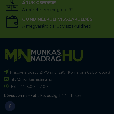
ÁRUK CSERÉJE
A méret nem megfelelő?
GOND NÉLKÜLI VISSZAKÜLDÉS
A megvásárolt árut visszaküldheti
Pracovné odevy ZIKO s.r.o. 2901 Komárom Czibor utca 3
info@munkasnadrag.hu
Hé - Pé: 8:00 - 17:00
Kövessen minket
a közösségi hálózatokon