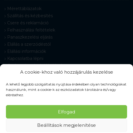
Mérettáblázatok
Szállítás és kézbesítés
Csere és reklamáció
Felhasználási feltételek
Panaszkezelési eljárás
Elállás a szerződéstől
Elállási információk
Kapcsolatba lépni
Gyakran Ismételt Kérdések
A cookie-khoz való hozzájárulás kezelése
Cookie-beállítások
A lehető legjobb szolgáltatás nyújtása érdekében olyan technológiákat
használunk, mint a cookie-k az eszközadatok tárolására és/vagy
eléréséhez.
© 2026 Pracovné odevy ZIKO s. r. o., minden jog fenntartva.
Elfogad
Beállítások megjelenítése