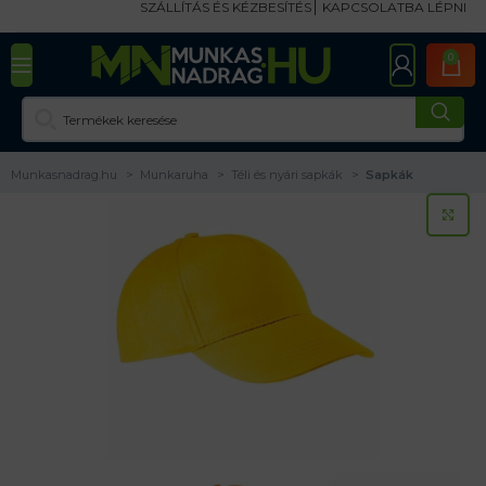
SZÁLLÍTÁS ÉS KÉZBESÍTÉS
KAPCSOLATBA LÉPNI
0
Munkasnadrag.hu
Munkaruha
Téli és nyári sapkák
Sapkák
KA