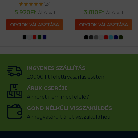
(2x)
5 920
Ft
3 810
Ft
ÁFA-val
ÁFA-val
OPCIÓK VÁLASZTÁSA
OPCIÓK VÁLASZTÁSA
INGYENES SZÁLLÍTÁS
20000 Ft feletti vásárlás esetén
ÁRUK CSERÉJE
A méret nem megfelelő?
GOND NÉLKÜLI VISSZAKÜLDÉS
A megvásárolt árut visszaküldheti