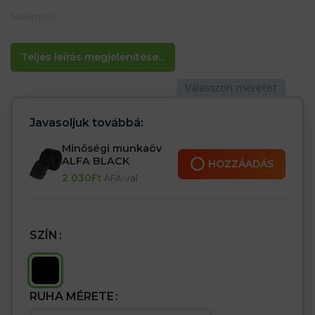
Jellemzők
– Bélés a belső oldalon
– Rögzítés négy gombbal
– Lebeny-utánzó oldalzsebek
Teljes leírás megjelenítése...
– 40°C-ig mosható
Javasoljuk továbbá:
Minőségi munkaöv
ALFA BLACK
HOZZÁADÁS
2 030
Ft
ÁFA-val
SZÍN
RUHA MÉRETE