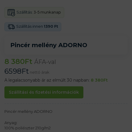
Szállítás:
3-5 munkanap
Szállítás innen
1390 Ft
Pincér mellény ADORNO
8 380
Ft
ÁFA-val
6598
Ft
nettó árak
A legalacsonyabb ár az elmúlt 30 napban:
8 380
Ft
Szállítási és fizetési információk
Pincér mellény ADORNO
Anyag:
100% poliészter 210g/m2