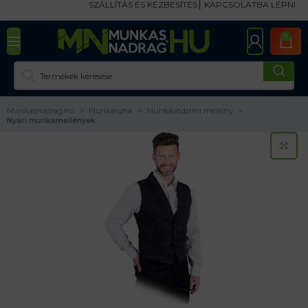
SZÁLLÍTÁS ÉS KÉZBESÍTÉS
KAPCSOLATBA LÉPNI
0
Munkasnadrag.hu
Munkaruha
Munkavédelmi mellény
Nyári munkamellények
KA