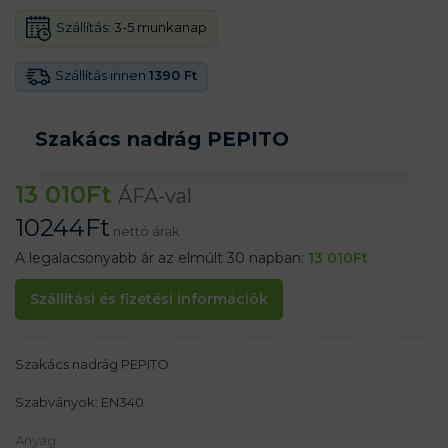
Szállítás:
3-5 munkanap
Szállítás innen
1390 Ft
Szakács nadrág PEPITO
13 010
Ft
ÁFA-val
10244
Ft
nettó árak
A legalacsonyabb ár az elmúlt 30 napban:
13 010
Ft
Szállítási és fizetési információk
Szakács nadrág PEPITO
Szabványok: EN340
Anyag: