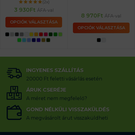
(2x)
3 930
Ft
ÁFA-val
8 970
Ft
ÁFA-val
OPCIÓK VÁLASZTÁSA
OPCIÓK VÁLASZTÁSA
INGYENES SZÁLLÍTÁS
20000 Ft feletti vásárlás esetén
ÁRUK CSERÉJE
A méret nem megfelelő?
GOND NÉLKÜLI VISSZAKÜLDÉS
A megvásárolt árut visszaküldheti