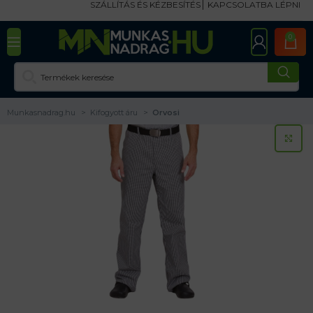
SZÁLLÍTÁS ÉS KÉZBESÍTÉS
KAPCSOLATBA LÉPNI
0
Munkasnadrag.hu
Kifogyott áru
Orvosi
KA