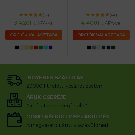
(1x)
(4x)
3 420
Ft
4 400
Ft
ÁFA-val
ÁFA-val
OPCIÓK VÁLASZTÁSA
OPCIÓK VÁLASZTÁSA
INGYENES SZÁLLÍTÁS
20000 Ft feletti vásárlás esetén
ÁRUK CSERÉJE
A méret nem megfelelő?
GOND NÉLKÜLI VISSZAKÜLDÉS
A megvásárolt árut visszaküldheti