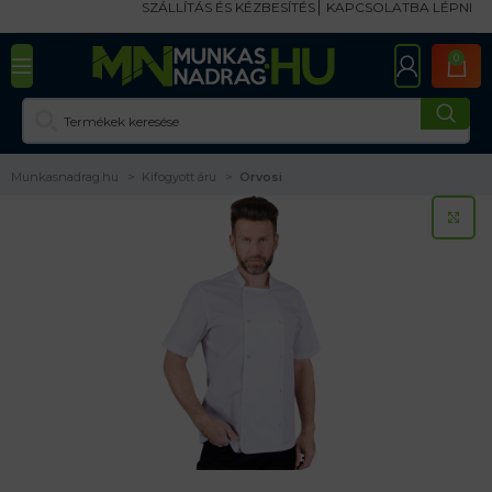
SZÁLLÍTÁS ÉS KÉZBESÍTÉS
KAPCSOLATBA LÉPNI
0
Munkasnadrag.hu
Kifogyott áru
Orvosi
KA