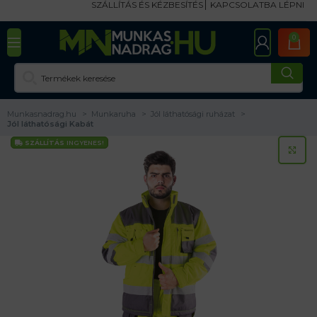
SZÁLLÍTÁS ÉS KÉZBESÍTÉS
KAPCSOLATBA LÉPNI
0
Munkasnadrag.hu
Munkaruha
Jól láthatósági ruházat
Jól láthatósági Kabát
SZÁLLÍTÁS
INGYENES!
KA