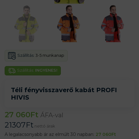
Szállítás:
3-5 munkanap
Szállítás:
INGYENES!
Téli fényvisszaverő kabát PROFI
HIVIS
27 060
Ft
ÁFA-val
21307
Ft
nettó árak
A legalacsonyabb ár az elmúlt 30 napban:
27 060
Ft