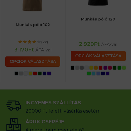
Munkás póló 129
Munkás póló 102
(2x)
2 920
Ft
ÁFA-val
3 170
Ft
ÁFA-val
OPCIÓK VÁLASZTÁSA
OPCIÓK VÁLASZTÁSA
INGYENES SZÁLLÍTÁS
20000 Ft feletti vásárlás esetén
ÁRUK CSERÉJE
A méret nem megfelelő?