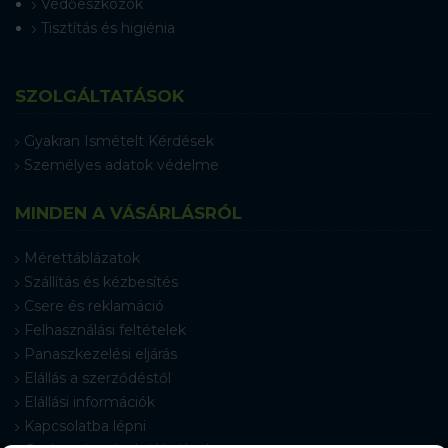
Védőeszközök
Tisztítás és higiénia
SZOLGÁLTATÁSOK
Gyakran Ismételt Kérdések
Személyes adatok védelme
MINDEN A VÁSÁRLÁSRÓL
Mérettáblázatok
Szállítás és kézbesítés
Csere és reklamáció
Felhasználási feltételek
Panaszkezelési eljárás
Elállás a szerződéstől
Elállási információk
Kapcsolatba lépni