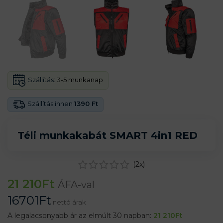
Szállítás:
3-5 munkanap
Szállítás innen
1390 Ft
Téli munkakabát SMART 4in1 RED
(
2
x)
21 210
Ft
ÁFA-val
16701
Ft
nettó árak
A legalacsonyabb ár az elmúlt 30 napban:
21 210
Ft