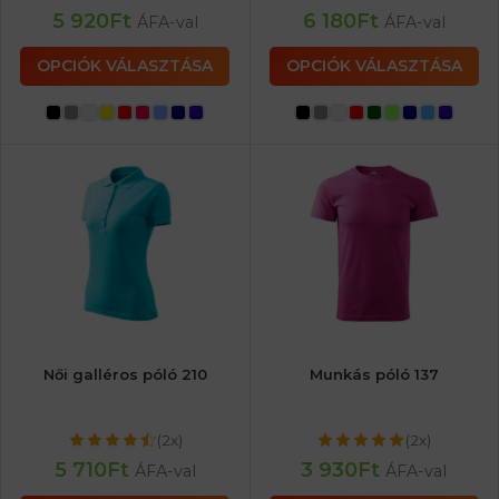
5 920
Ft
6 180
Ft
ÁFA-val
ÁFA-val
OPCIÓK VÁLASZTÁSA
OPCIÓK VÁLASZTÁSA
Női galléros póló 210
Munkás póló 137
(2x)
(2x)
5 710
Ft
3 930
Ft
ÁFA-val
ÁFA-val