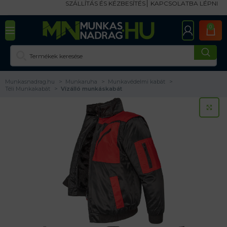
SZÁLLÍTÁS ÉS KÉZBESÍTÉS
KAPCSOLATBA LÉPNI
0
Munkasnadrag.hu
Munkaruha
Munkavédelmi kabát
Téli Munkakabát
Vízálló munkáskabát
KA