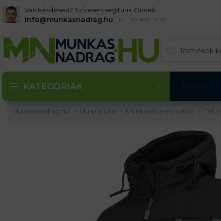
Van kérdésed? Szívesen segítünk Önnek.
info@munkasnadrag.hu
Hé - Pé: 8:00 - 17:00
KATEGÓRIÁK
MÉRETT
Munkasnadrag.hu
Munkaruha
Munkavédelmi kabát
Téli