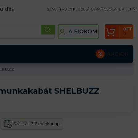
üldés
SZÁLLÍTÁS ÉS KÉZBESÍTÉS
KAPCSOLATBA LÉPNI
0
FT
A FIÓKOM
0
AKCIÓK
ELBUZZ
ll munkakabát SHELBUZZ
Szállítás:
3-5 munkanap