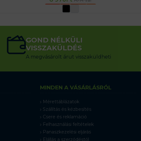
OPCIÓK VÁLASZTÁSA
GOND NÉLKÜLI
VISSZAKÜLDÉS
A megvásárolt árut visszaküldheti
MINDEN A VÁSÁRLÁSRÓL
Mérettáblázatok
Szállítás és kézbesítés
Csere és reklamáció
Felhasználási feltételek
Panaszkezelési eljárás
Elállás a szerződéstől