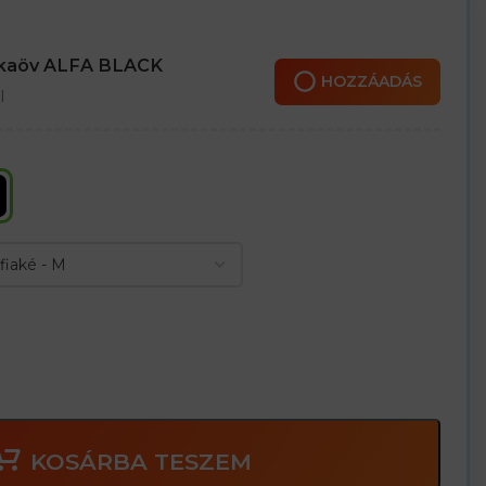
rral
zseb cipzárak
másik keskeny tollzsebbel
nkaöv ALFA BLACK
ség állításához
HOZZÁADÁS
zsinórokkal állítható
l
hoz és mindennapi viselethez alkalmas.
KOSÁRBA TESZEM