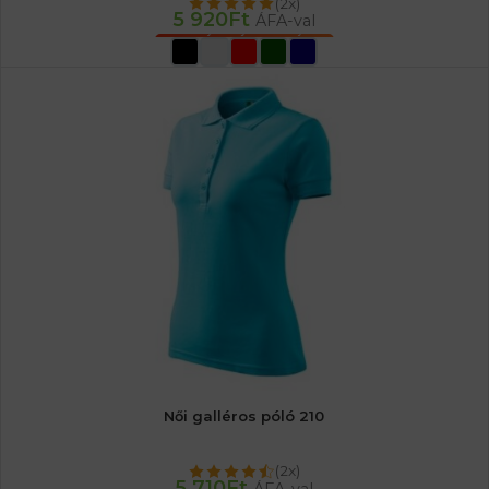
(2x)
5 920
Ft
ÁFA-val
OPCIÓK VÁLASZTÁSA
Női galléros póló 210
(2x)
5 710
Ft
ÁFA-val