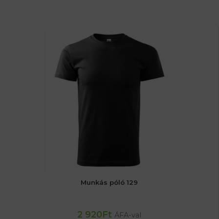
Munkás póló 129
2 920
Ft
ÁFA-val