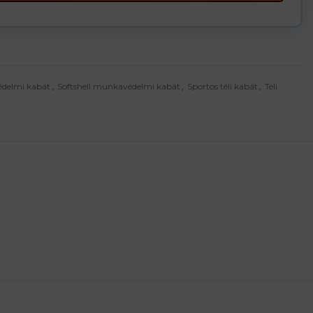
delmi kabát
,
Softshell munkavédelmi kabát
,
Sportos téli kabát
,
Téli