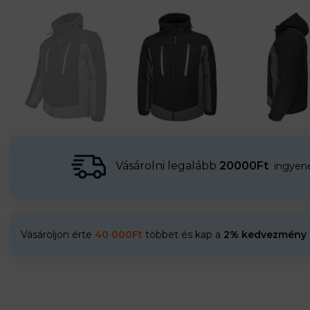
Vásárolni legalább
20000Ft
ingyenes
Vásároljon érte
40 000
Ft
többet és kap a
2% kedvezmény