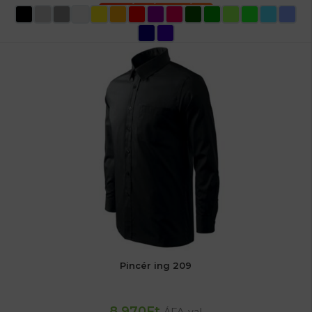
OPCIÓK VÁLASZTÁSA
Pincér ing 209
8 970
Ft
ÁFA-val