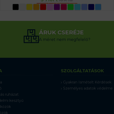
OPCIÓK VÁLASZTÁSA
ÁRUK CSERÉJE
A méret nem megfelelő?
A
SZOLGÁLTATÁSOK
a
Gyakran Ismételt Kérdések
ő
Személyes adatok védelme
ás ruházat
elmi kesztyű
közök
özök