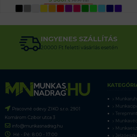
OPCIÓK VÁLASZTÁSA
INGYENES SZÁLLÍTÁS
20000 Ft feletti vásárlás esetén
KATEGÓRI
Munkaruh
Munkacip
Pracovné odevy ZIKO s.r.o. 2901
Terepmint
Komárom Czibor utca 3
Munkavéd
info@munkasnadrag.hu
Munkaesz
Hé - Pé: 8:00 - 17:00
Jelzőeszk