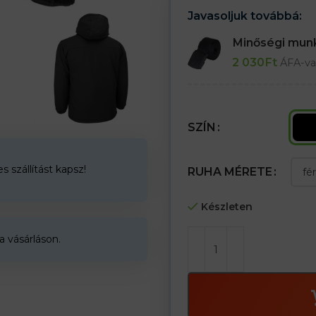
– Polár bélésű kapucni húzózsinó
Javasoljuk továbbá:
– Két alsó zseb és két mellkasi 
– Belső zseb tépőzárral és egy 
Minőségi mu
– Tépőzáras mandzsetta a széles
2 030
Ft
– A kabát szegélye belülről húzó
ÁFA-va
– Fényvisszaverő elemek
Sporttevékenységekhez, túrázás
SZÍN
 szállítást kapsz!
RUHA MÉRETE
Készleten
a vásárláson.