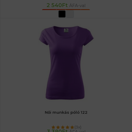
2 540
Ft
ÁFA-val
OPCIÓK VÁLASZTÁSA
Női munkás póló 122
(3x)
3 380
Ft
ÁFA-val