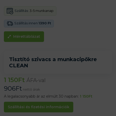
Szállítás:
3-5 munkanap
Szállítás innen
1390 Ft
Mérettáblázat
Tisztító szivacs a munkacipőkre
CLEAN
1 150
Ft
ÁFA-val
906
Ft
nettó árak
A legalacsonyabb ár az elmúlt 30 napban:
1 150
Ft
Szállítási és fizetési információk