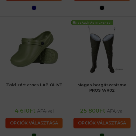
SZÁLLÍTÁS
INGYENES!
Zöld zárt crocs LAB OLIVE
Magas horgászcsizma
PROS WR02
4 610
Ft
25 800
Ft
ÁFA-val
ÁFA-val
OPCIÓK VÁLASZTÁSA
OPCIÓK VÁLASZTÁSA