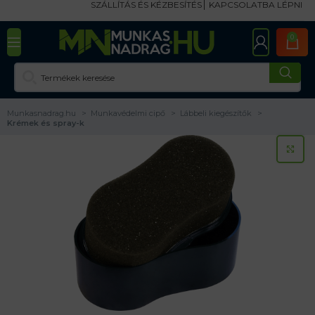
SZÁLLÍTÁS ÉS KÉZBESÍTÉS
KAPCSOLATBA LÉPNI
0
Munkasnadrag.hu
Munkavédelmi cipő
Lábbeli kiegészítők
Krémek és spray-k
KA