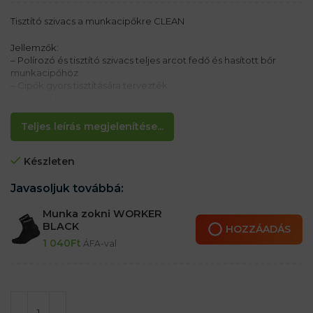
Tisztító szivacs a munkacipőkre CLEAN
Jellemzők:
– Polírozó és tisztító szivacs teljes arcot fedő és hasított bőr
munkacipőhöz
– Cipők gyors tisztítására tervezték
– Magas fényt ad
– Frissíti a színeket
Teljes leírás megjelenítése...
Készleten
Javasoljuk továbbá:
Munka zokni WORKER
BLACK
HOZZÁADÁS
1 040
Ft
ÁFA-val