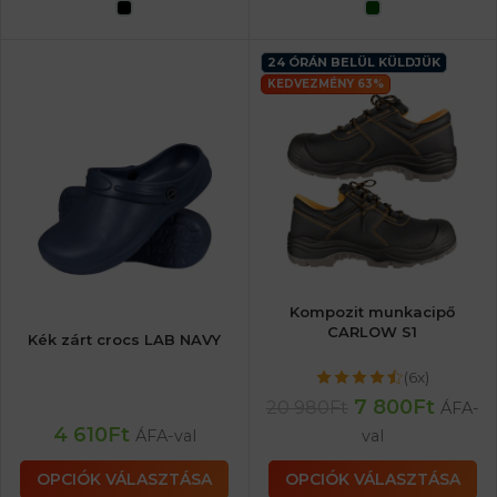
24 ÓRÁN BELÜL KÜLDJÜK
KEDVEZMÉNY 63%
Kompozit munkacipő
CARLOW S1
Kék zárt crocs LAB NAVY
(6x)
7 800
Ft
20 980
Ft
ÁFA-
4 610
Ft
ÁFA-val
val
OPCIÓK VÁLASZTÁSA
OPCIÓK VÁLASZTÁSA