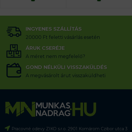
INGYENES SZÁLLÍTÁS
20000 Ft feletti vásárlás esetén
ÁRUK CSERÉJE
A méret nem megfelelő?
GOND NÉLKÜLI VISSZAKÜLDÉS
A megvásárolt árut visszaküldheti
Pracovné odevy ZIKO s.r.o. 2901 Komárom Czibor utca 3