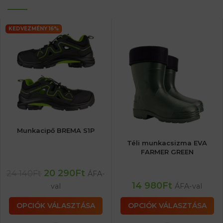
KEDVEZMÉNY 16%
Munkacipő BREMA S1P
Téli munkacsizma EVA
FARMER GREEN
20 290
Ft
24 140
Ft
ÁFA-
14 980
Ft
val
ÁFA-val
OPCIÓK VÁLASZTÁSA
OPCIÓK VÁLASZTÁSA