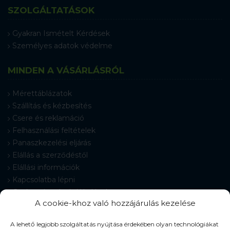
SZOLGÁLTATÁSOK
Gyakran Ismételt Kérdések
Személyes adatok védelme
MINDEN A VÁSÁRLÁSRÓL
Mérettáblázatok
Szállítás és kézbesítés
Csere és reklamáció
Felhasználási feltételek
Panaszkezelési eljárás
Elállás a szerződéstől
Elállási információk
Kapcsolatba lépni
Gyakran Ismételt Kérdések
A cookie-khoz való hozzájárulás kezelése
Cookie-beállítások
A lehető legjobb szolgáltatás nyújtása érdekében olyan technológiákat