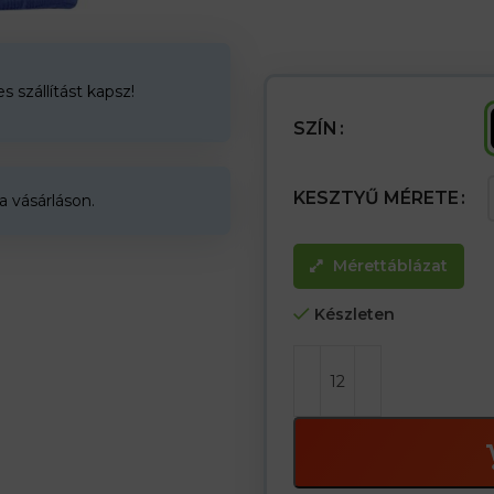
– Kesztyű egyoldalú pontokkal
– A tenyér pontjai jobb tapadást
– elasztikus mandzsettával kész
– ujjatlan a hüvelykujján, a mutat
– olyan munkára tervezték, aho
 szállítást kapsz!
SZÍN
KESZTYŰ MÉRETE
a vásárláson.
Mérettáblázat
Készleten