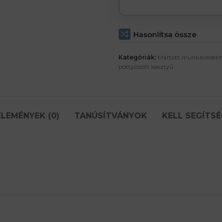
Hasonlítsa össze
Kategóriák:
Mártott munkavédelm
pöttyözött kesztyű
LEMÉNYEK (0)
TANÚSÍTVÁNYOK
KELL SEGÍTSÉ