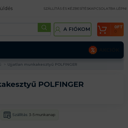
üldés
SZÁLLÍTÁS ÉS KÉZBESÍTÉS
KAPCSOLATBA LÉPNI
0
FT
A FIÓKOM
0
AKCIÓK
yű
Ujjatlan munkakesztyű POLFINGER
kakesztyű POLFINGER
Szállítás:
3-5 munkanap