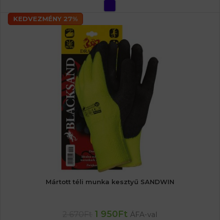
OPCIÓK VÁLASZTÁSA
KEDVEZMÉNY 27%
Mártott téli munka kesztyű SANDWIN
1 950
Ft
2 670
Ft
ÁFA-val