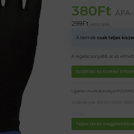
380
Ft
ÁFA-
299
Ft
nettó árak
A termék
csak teljes kisz
A legalacsonyabb ár az elmúl
Szállítási és fizetési info
Ujjatlan munkakesztyű POLFIN
Szabványok: EN ISO 21420: 2020,
Anyag:
poliészterből készült PVC mikro
Teljes leírás megjelenítése.
Jellemzők: