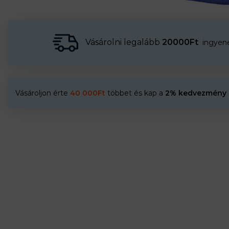
Vásárolni legalább
20000Ft
ingyenes
Vásároljon érte
40 000
Ft
többet és kap a
2% kedvezmény