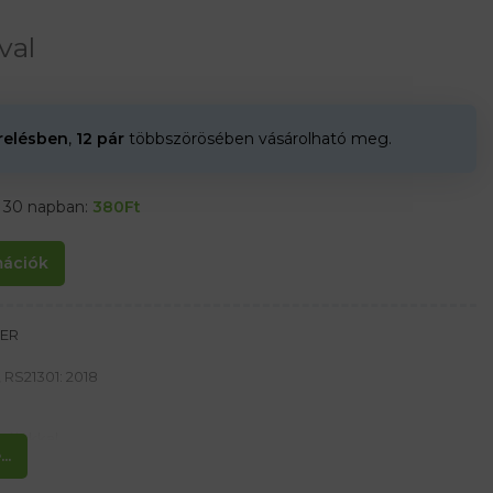
val
erelésben
,
12 pár
többszörösében vásárolható meg.
t 30 napban:
380
Ft
rmációk
GER
 RS21301: 2018
célokkal.
..