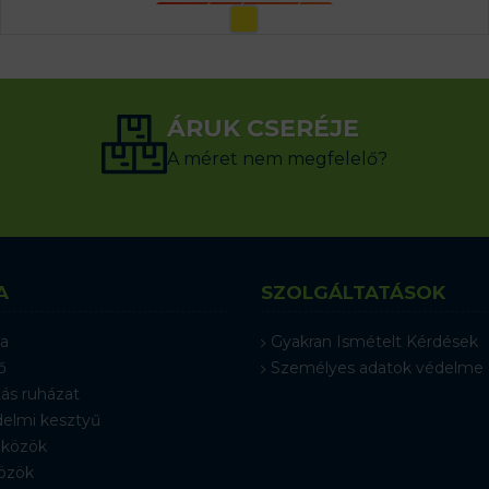
OPCIÓK VÁLASZTÁSA
ÁRUK CSERÉJE
A méret nem megfelelő?
A
SZOLGÁLTATÁSOK
a
Gyakran Ismételt Kérdések
ő
Személyes adatok védelme
ás ruházat
elmi kesztyű
közök
özök