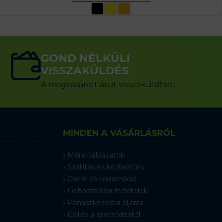
OPCIÓK VÁLASZTÁSA
GOND NÉLKÜLI
VISSZAKÜLDÉS
A megvásárolt árut visszaküldheti
MINDEN A VÁSÁRLÁSRÓL
Mérettáblázatok
Szállítás és kézbesítés
Csere és reklamáció
Felhasználási feltételek
Panaszkezelési eljárás
Elállás a szerződéstől