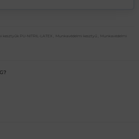
i kesztyűk PU-NITRIL-LATEX
,
Munkavédelmi kesztyű
,
Munkavédelmi
G?