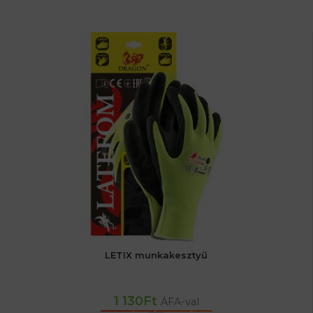
LETIX munkakesztyű
1 130
Ft
ÁFA-val