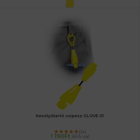
OPCIÓK VÁLASZTÁSA
Kesztyűtartó csipesz GLOVE 01
(3x)
1 190
Ft
ÁFA-val