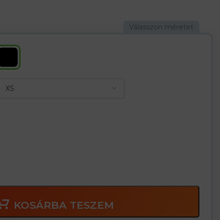
 biztosítanak az áruk kezelése során
ítve
óujj és a középső ujj
l készségre és pontosságra van szükség
KOSÁRBA TESZEM