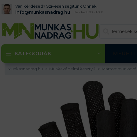
Van kérdésed? Szívesen segítünk Önnek.
info@munkasnadrag.hu
Hé - Pé: 8:00 - 17:00
KATEGÓRIÁK
MÉRETT
Munkasnadrag.hu
Munkavédelmi kesztyű
Mártott munkavé