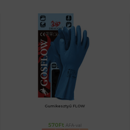
Gumikesztyű FLOW
570
Ft
ÁFA-val