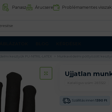
Panasz
Árucsere
Problémamentes visszak
ÁBLÁZATOK
BLOG
KÉRDÉSEK
delmi kesztyűk PU-NITRIL-LATEX
Munkavédelmi pöttyözött keszt
Ujjatlan mun
KATTINTS A KINAGYÍTÁSHOZ
Katalógus szám: 283522
Szállítás innen
1390 Ft