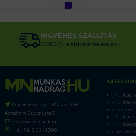
OPCIÓK VÁLASZTÁSA
INGYENES SZÁLLÍTÁS
20000 Ft feletti vásárlás esetén
KATEGÓRI
Munkaruh
Munkacip
Pracovné odevy ZIKO s.r.o. 2901
Terepmint
Komárom Czibor utca 3
Munkavéd
info@munkasnadrag.hu
Munkaesz
Hé - Pé: 8:00 - 17:00
Jelzőeszk