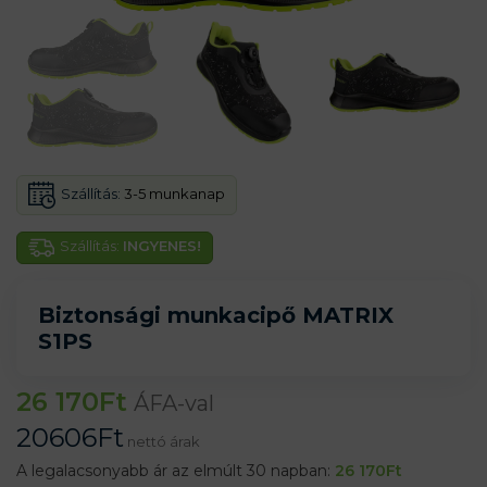
Szállítás:
3-5 munkanap
Szállítás:
INGYENES!
Biztonsági munkacipő MATRIX
S1PS
26 170
Ft
ÁFA-val
20606
Ft
nettó árak
A legalacsonyabb ár az elmúlt 30 napban:
26 170
Ft