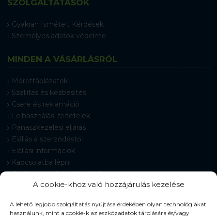
SZOLGÁLTATÁSOK
Gyakran Ismételt Kérdések
Személyes adatok védelme
MINDEN A VÁSÁRLÁSRÓL
Mérettáblázatok
Szállítás és kézbesítés
Csere és reklamáció
Felhasználási feltételek
Panaszkezelési eljárás
Elállás a szerződéstől
Elállási információk
Kapcsolatba lépni
Gyakran Ismételt Kérdések
A cookie-khoz való hozzájárulás kezelése
Cookie-beállítások
A lehető legjobb szolgáltatás nyújtása érdekében olyan technológiákat
használunk, mint a cookie-k az eszközadatok tárolására és/vagy