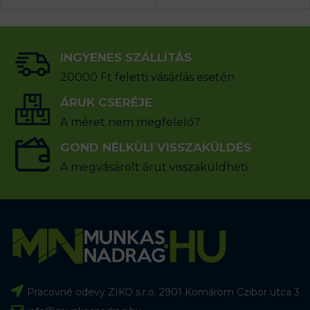
INGYENES SZÁLLÍTÁS
20000 Ft feletti vásárlás esetén
ÁRUK CSERÉJE
A méret nem megfelelő?
GOND NÉLKÜLI VISSZAKÜLDÉS
A megvásárolt árut visszaküldheti
Pracovné odevy ZIKO s.r.o. 2901 Komárom Czibor utca 3