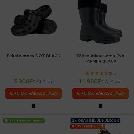
Fekete crocs DOT BLACK
Téli munkacsizma EVA
FARMER BLACK
(2x)
3 900
Ft
14 980
Ft
ÁFA-val
ÁFA-val
OPCIÓK VÁLASZTÁSA
OPCIÓK VÁLASZTÁSA
24 ÓRÁN BELÜL KÜLDJÜK
SZÁLLÍTÁS
INGYENES!
KEDVEZMÉNY 63%