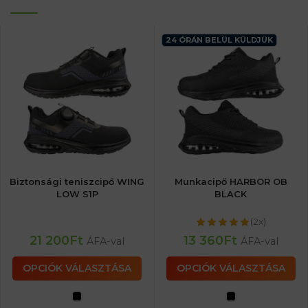
24 ÓRÁN BELÜL KÜLDJÜK
Biztonsági teniszcipő WING
Munkacipő HARBOR OB
LOW S1P
BLACK
(2x)
21 200
Ft
13 360
Ft
ÁFA-val
ÁFA-val
OPCIÓK VÁLASZTÁSA
OPCIÓK VÁLASZTÁSA