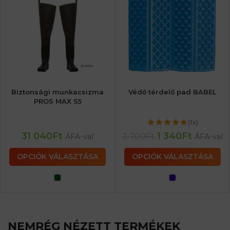
Biztonsági munkacsizma
Védő térdelő pad BABEL
PROS MAX S5
(1x)
31 040
Ft
1 340
Ft
2 700
Ft
ÁFA-val
ÁFA-val
OPCIÓK VÁLASZTÁSA
OPCIÓK VÁLASZTÁSA
NEMRÉG NÉZETT TERMÉKEK