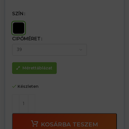
– S1PS FO SR kategória
SZÍN
CIPŐMÉRET
Mérettáblázat
Készleten
KOSÁRBA TESZEM