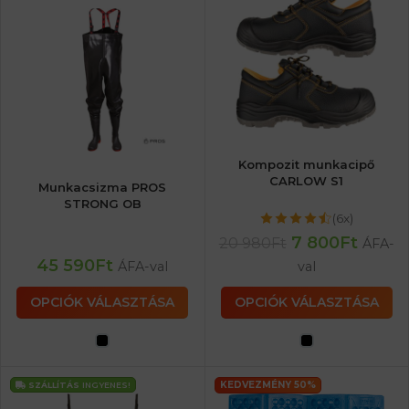
Kompozit munkacipő
CARLOW S1
Munkacsizma PROS
STRONG OB
(6x)
7 800
Ft
20 980
Ft
ÁFA-
45 590
Ft
ÁFA-val
val
OPCIÓK VÁLASZTÁSA
OPCIÓK VÁLASZTÁSA
KEDVEZMÉNY 50%
SZÁLLÍTÁS
INGYENES!