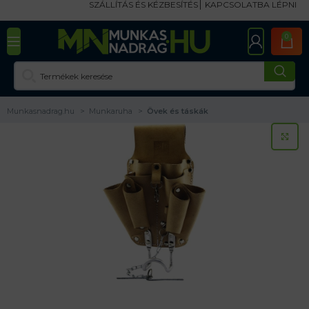
SZÁLLÍTÁS ÉS KÉZBESÍTÉS
KAPCSOLATBA LÉPNI
0
Munkasnadrag.hu
Munkaruha
Övek és táskák
KA