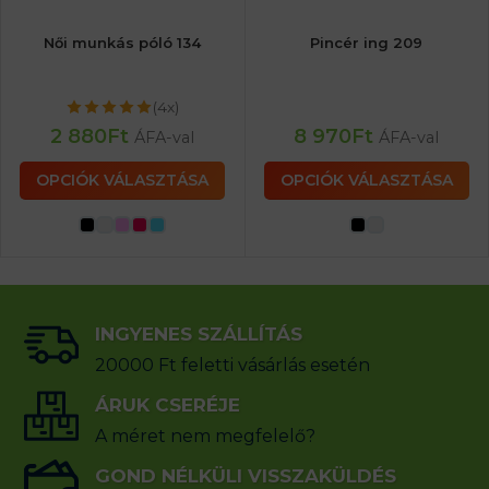
Női munkás póló 134
Pincér ing 209
(4x)
2 880
Ft
8 970
Ft
ÁFA-val
ÁFA-val
OPCIÓK VÁLASZTÁSA
OPCIÓK VÁLASZTÁSA
INGYENES SZÁLLÍTÁS
20000 Ft feletti vásárlás esetén
ÁRUK CSERÉJE
A méret nem megfelelő?
GOND NÉLKÜLI VISSZAKÜLDÉS