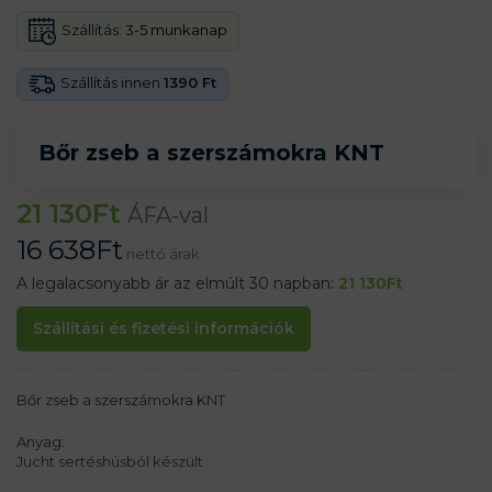
Szállítás:
3-5 munkanap
Szállítás innen
1390 Ft
Bőr zseb a szerszámokra KNT
21 130
Ft
ÁFA-val
16 638
Ft
nettó árak
A legalacsonyabb ár az elmúlt 30 napban:
21 130
Ft
Szállítási és fizetési információk
Bőr zseb a szerszámokra KNT
Anyag:
Jucht sertéshúsból készült