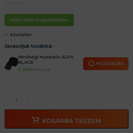
Jellemzők:
– Szerszám zseb
– 1 nagy zseb, amin 4 másik zseb található, pl. csavarhúzókhoz
– Acél hurok kalapácsokhoz
Teljes leírás megjelenítése...
– Öv rögzítése
Készleten
Javasoljuk továbbá:
Minőségi munkaöv ALFA
BLACK
HOZZÁADÁS
2 030
Ft
ÁFA-val
KOSÁRBA TESZEM