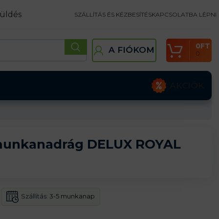
üldés
SZÁLLÍTÁS ÉS KÉZBESÍTÉS
KAPCSOLATBA LÉPNI
0
FT
A FIÓKOM
0
AKCIÓK
 munkanadrág DELUX ROYAL
Szállítás:
3-5 munkanap