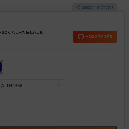
, szerszámzseb
on
ára
nkaöv ALFA BLACK
HOZZÁADÁS
l