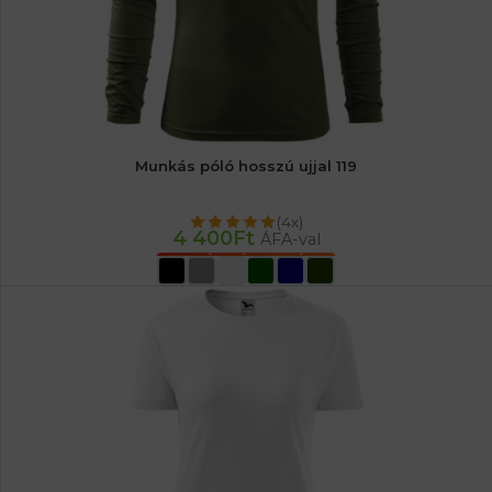
Munkás póló hosszú ujjal 119
(4x)
4 400
Ft
ÁFA-val
OPCIÓK VÁLASZTÁSA