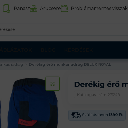
Panasz
Árucsere
Problémamentes visszak
ÁBLÁZATOK
BLOG
KÉRDÉSEK
unkásnadrág
Derékig érő munkanadrág DELUX ROYAL
Derékig érő
KATTINTS A KINAGYÍTÁSHOZ
Katalógus szám: 271248
Szállítás innen
1390 Ft