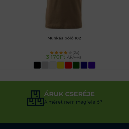
Munkás póló 102
(2x)
3 170
Ft
ÁFA-val
OPCIÓK VÁLASZTÁSA
ÁRUK CSERÉJE
A méret nem megfelelő?