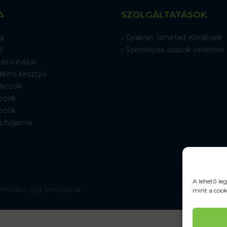
A
SZOLGÁLTATÁSOK
a
Gyakran Ismételt Kérdések
ő
Személyes adatok védelme
ás ruházat
elmi kesztyű
közök
özök
özök
s higiénia
A lehető le
 minden jog fenntartva.
mint a cook