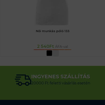
Női munkás póló 133
2 540
Ft
ÁFA-val
OPCIÓK VÁLASZTÁSA
INGYENES SZÁLLÍTÁS
20000 Ft feletti vásárlás esetén