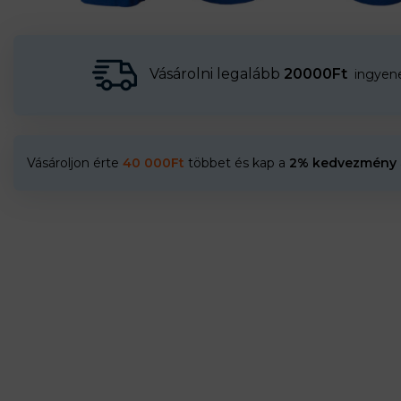
Vásárolni legalább
20000Ft
ingyenes
Vásároljon érte
40 000
Ft
többet és kap a
2% kedvezmény