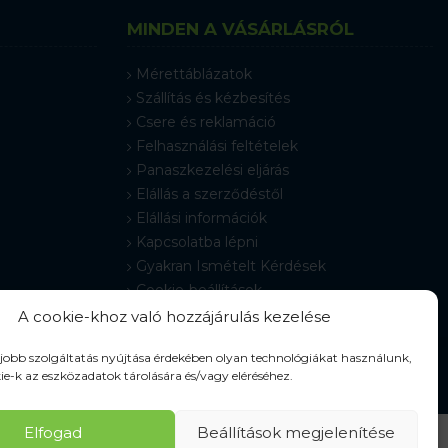
MINDEN A VÁSÁRLÁSRÓL
Mérettáblázatok
Szállítás és kézbesítés
Csere és reklamáció
Felhasználási feltételek
Panaszkezelési eljárás
Elállás a szerződéstől
Elállási információk
Kapcsolatba lépni
Gyakran Ismételt Kérdések
Cookie-beállítások
A cookie-khoz való hozzájárulás kezelése
gjobb szolgáltatás nyújtása érdekében olyan technológiákat használunk,
ie-k az eszközadatok tárolására és/vagy eléréséhez.
Elfogad
Beállítások megjelenítése