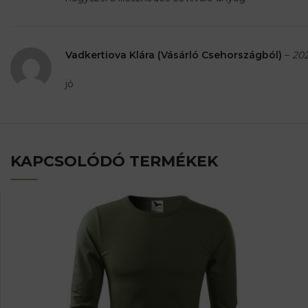
Vadkertiova Klára (Vásárló Csehországból)
–
202
jó
KAPCSOLÓDÓ TERMÉKEK