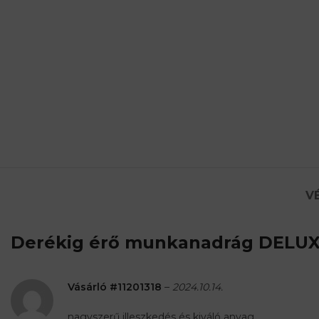
V
Derékig érő munkanadrág DELU
Vásárló #11201318
–
2024.10.14.
nagyszerű illeszkedés és kiváló anyag