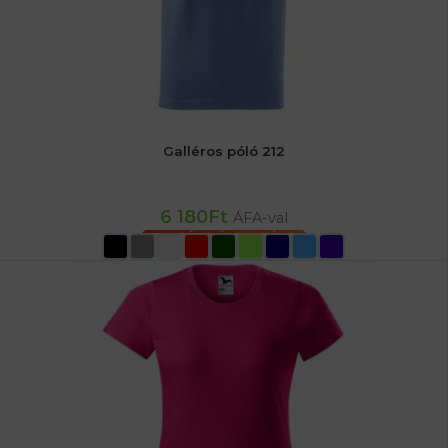
Galléros póló 212
6 180
Ft
ÁFA-val
OPCIÓK VÁLASZTÁSA