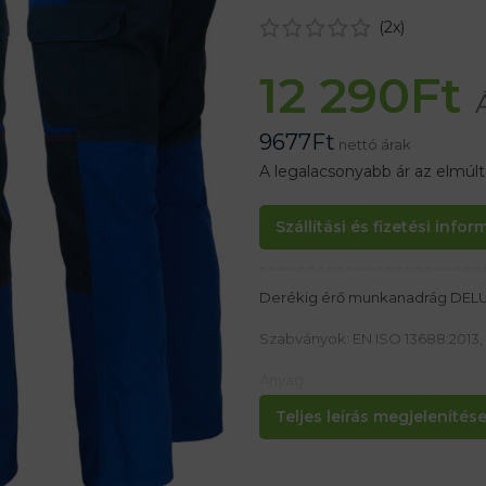
(
2
x)
12 290
Ft
9677
Ft
nettó árak
A legalacsonyabb ár az elmúl
Szállítási és fizetési info
Derékig érő munkanadrág DEL
Szabványok: EN ISO 13688:2013, 
Anyag:
100% pamut 260-270 g/m²
Teljes leírás megjelenítése.
Jellemzők:
– Rögzítés gombokkal
– Elasztikus derékrész a jobb il