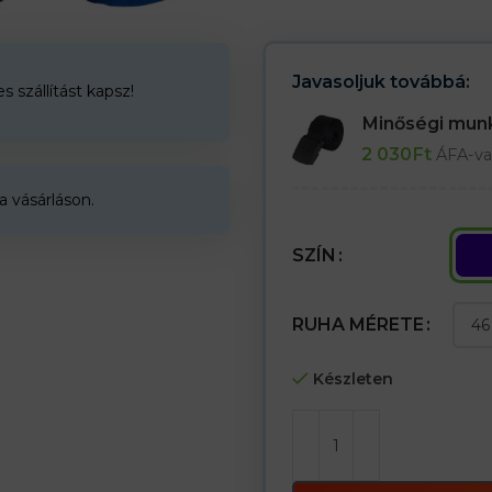
– Két oldalzseb, két hátsó zseb
– Nagy tépőzáras zseb a lábszár
– Dupla térd
– Térdzsebek a térdvédők szám
Javasoljuk továbbá:
 szállítást kapsz!
Minőségi mu
2 030
Ft
ÁFA-va
a vásárláson.
SZÍN
RUHA MÉRETE
Készleten