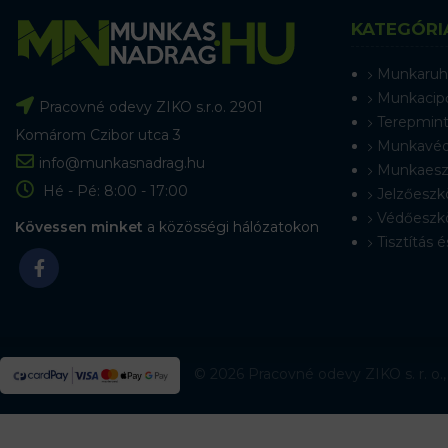
KATEGÓRI
Munkaruh
Munkacip
Pracovné odevy ZIKO s.r.o. 2901
Terepmint
Komárom Czibor utca 3
Munkavéd
info@munkasnadrag.hu
Munkaesz
Hé - Pé: 8:00 - 17:00
Jelzőeszk
Védőeszk
Kövessen minket
a közösségi hálózatokon
Tisztítás é
© 2026 Pracovné odevy ZIKO s. r. o.,