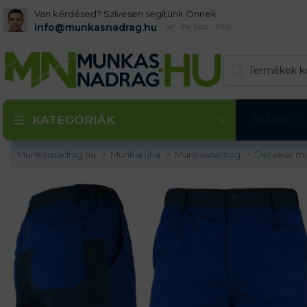
Van kérdésed? Szívesen segítünk Önnek.
info@munkasnadrag.hu
Hé - Pé: 8:00 - 17:00
KATEGÓRIÁK
MÉRETT
Munkasnadrag.hu
Munkaruha
Munkásnadrág
Derekas m