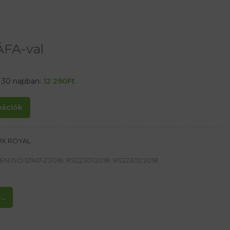
ÁFA-val
t 30 napban:
12 290
Ft
rmációk
UX ROYAL
EN ISO 12947-2:2016, RS22301:2018, RS22302:2018
..
leszkedésért