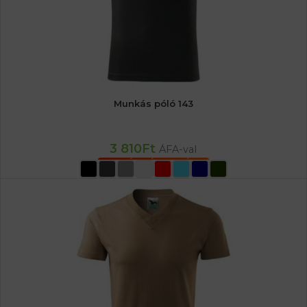
Munkás póló 143
3 810
Ft
ÁFA-val
OPCIÓK VÁLASZTÁSA