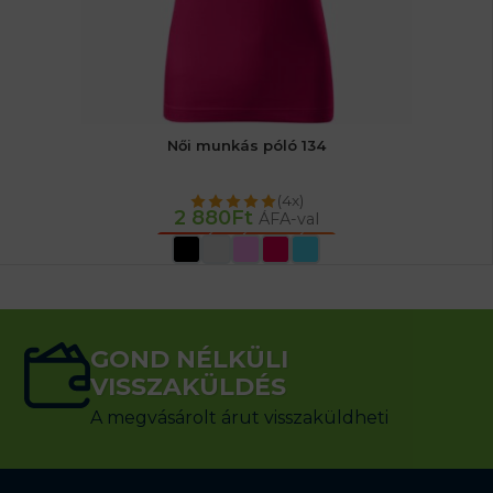
Női munkás póló 134
(4x)
2 880
Ft
ÁFA-val
OPCIÓK VÁLASZTÁSA
GOND NÉLKÜLI
VISSZAKÜLDÉS
A megvásárolt árut visszaküldheti