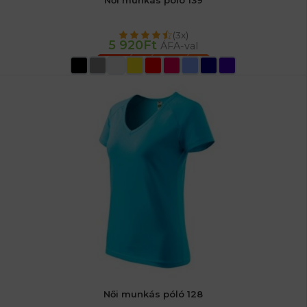
Női munkás póló 139
(3x)
5 920
Ft
ÁFA-val
OPCIÓK VÁLASZTÁSA
Női munkás póló 128