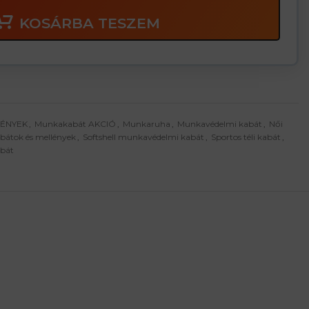
KOSÁRBA TESZEM
MÉNYEK
,
Munkakabát AKCIÓ
,
Munkaruha
,
Munkavédelmi kabát
,
Női
bátok és mellények
,
Softshell munkavédelmi kabát
,
Sportos téli kabát
,
abát