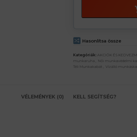
Hasonlítsa össze
Kategóriák:
AKCIÓK ÉS KEDVEZ
munkaruha
,
Női munkavédelmi ka
Téli Munkakabát
,
Vízálló munkásk
VÉLEMÉNYEK (0)
KELL SEGÍTSÉG?