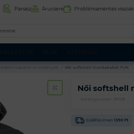
Panasz
Árucsere
Problémamentes visszak
ÁBLÁZATOK
BLOG
KÉRDÉSEK
édelmi kabátok és mellények
Női softshell munkakabát FUN
Női softshel
KATTINTS A KINAGYÍTÁSHOZ
Katalógus szám: 281158
Szállítás innen
1390 Ft