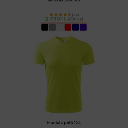
Munkás póló 101
(4x)
2 790
Ft
ÁFA-val
OPCIÓK VÁLASZTÁSA
Munkás póló 124