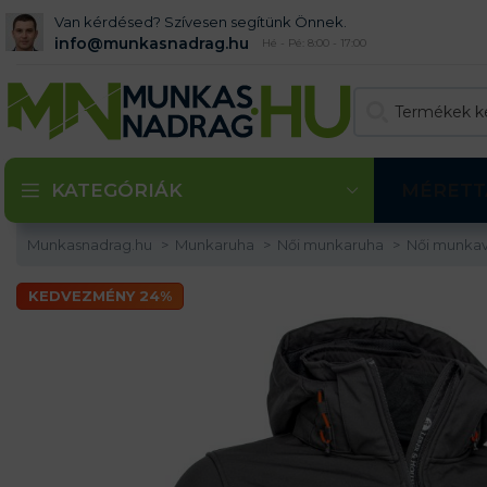
Van kérdésed? Szívesen segítünk Önnek.
info@munkasnadrag.hu
Hé - Pé: 8:00 - 17:00
KATEGÓRIÁK
MÉRETT
Munkasnadrag.hu
Munkaruha
Női munkaruha
Női munkav
KEDVEZMÉNY 24%