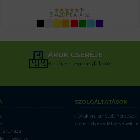
(1x)
3 420
Ft
ÁFA-val
OPCIÓK VÁLASZTÁSA
ÁRUK CSERÉJE
A méret nem megfelelő?
A
SZOLGÁLTATÁSOK
a
Gyakran Ismételt Kérdések
ő
Személyes adatok védelme
ás ruházat
elmi kesztyű