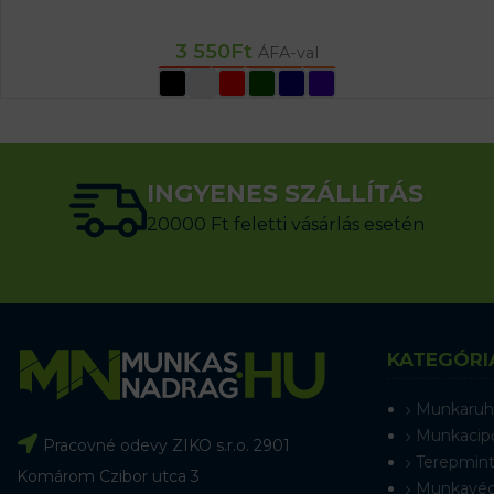
3 550
Ft
ÁFA-val
OPCIÓK VÁLASZTÁSA
INGYENES SZÁLLÍTÁS
20000 Ft feletti vásárlás esetén
KATEGÓRI
Munkaruh
Munkacip
Pracovné odevy ZIKO s.r.o. 2901
Terepmint
Komárom Czibor utca 3
Munkavéd