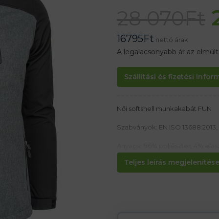
28 070
Ft
16795
Ft
nettó árak
A legalacsonyabb ár az elmúl
Szállítási és fizetési info
Női softshell munkakabát FUN
Szabványok: EN ISO 13688:2013, 
Anyaga: 96% poliészter, 4% elas
100% poliészter polár bélés
Teljes leírás megjelenítése.
Jellemzők:
– A belső TPU légáteresztő memb
– Cipzáros záródás
– Nyakörv álló gallér formájában
– Levehető kapucni hálós béléss
– 2 külső és 1 mellkasi zseb cipzár