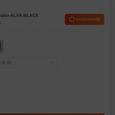
ik a szélesség beállítását
l összehúzható
rtoláshoz is ideális
nkaöv ALFA BLACK
HOZZÁADÁS
l