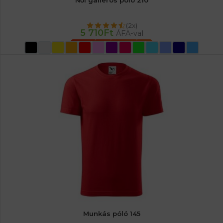
Női galléros póló 210
(2x)
5 710
Ft
ÁFA-val
OPCIÓK VÁLASZTÁSA
Munkás póló 145