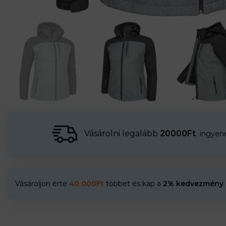
Vásárolni legalább
20000Ft
ingyenes
Vásároljon érte
40 000
Ft
többet és kap a
2% kedvezmény