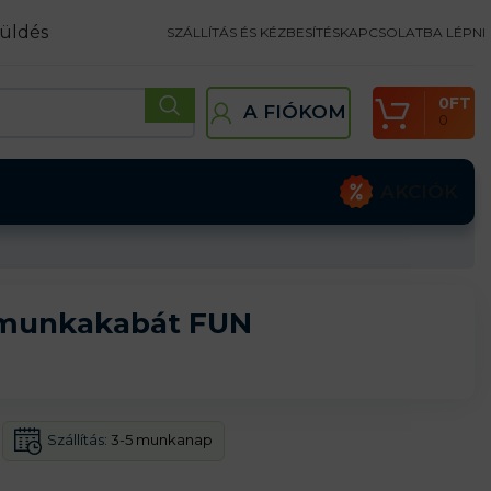
üldés
SZÁLLÍTÁS ÉS KÉZBESÍTÉS
KAPCSOLATBA LÉPNI
0
FT
A FIÓKOM
0
AKCIÓK
l munkakabát FUN
Szállítás:
3-5 munkanap