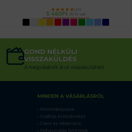
(2x)
5 460
Ft
ÁFA-val
OPCIÓK VÁLASZTÁSA
GOND NÉLKÜLI
VISSZAKÜLDÉS
A megvásárolt árut visszaküldheti
MINDEN A VÁSÁRLÁSRÓL
Mérettáblázatok
Szállítás és kézbesítés
Csere és reklamáció
Felhasználási feltételek