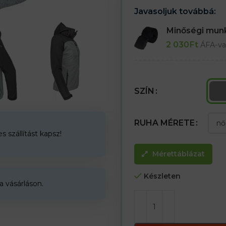
– A tépőzáras ujjak lehetővé tesz
Javasoljuk továbbá:
– A kabát alja rugalmas zsinórra
– Nem csak munkához, hanem spo
Minőségi mu
2 030
Ft
ÁFA-va
SZÍN
RUHA MÉRETE
 szállítást kapsz!
Mérettáblázat
Készleten
a vásárláson.