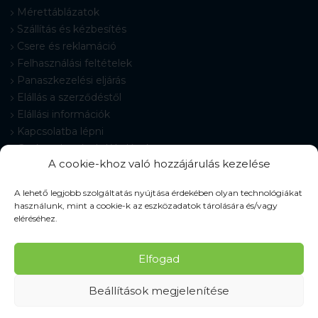
Mérettáblázatok
Szállítás és kézbesítés
Csere és reklamáció
Felhasználási feltételek
Panaszkezelési eljárás
Elállás a szerződéstől
Elállási információk
Kapcsolatba lépni
Gyakran Ismételt Kérdések
A cookie-khoz való hozzájárulás kezelése
Cookie-beállítások
A lehető legjobb szolgáltatás nyújtása érdekében olyan technológiákat
használunk, mint a cookie-k az eszközadatok tárolására és/vagy
eléréséhez.
© 2026 Pracovné odevy ZIKO s. r. o., minden jog fenntartva.
Elfogad
Beállítások megjelenítése