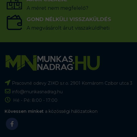
A méret nem megfelelő?
GOND NÉLKÜLI VISSZAKÜLDÉS
A megvásárolt árut visszaküldheti
Pracovné odevy ZIKO s.r.o. 2901 Komárom Czibor utca 3
info@munkasnadrag.hu
Hé - Pé: 8:00 - 17:00
Kövessen minket
a közösségi hálózatokon