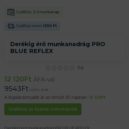
Szállítás:
3-5 munkanap
Szállítás innen
1390 Ft
Derékig érő munkanadrág PRO
BLUE REFLEX
(
1
x)
12 120
Ft
ÁFA-val
9543
Ft
nettó árak
A legalacsonyabb ár az elmúlt 30 napban:
12 120
Ft
Szállítási és fizetési információk
Derékig érő munkanadrág PRO BLUE REFLEX