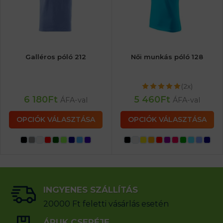
Galléros póló 212
Női munkás póló 128
(2x)
6 180
Ft
5 460
Ft
ÁFA-val
ÁFA-val
OPCIÓK VÁLASZTÁSA
OPCIÓK VÁLASZTÁSA
INGYENES SZÁLLÍTÁS
20000 Ft feletti vásárlás esetén
ÁRUK CSERÉJE