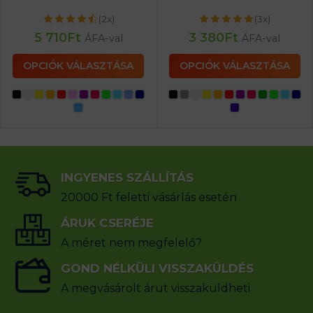
(2x)
(3x)
5 710
Ft
3 380
Ft
ÁFA-val
ÁFA-val
OPCIÓK VÁLASZTÁSA
OPCIÓK VÁLASZTÁSA
INGYENES SZÁLLÍTÁS
20000 Ft feletti vásárlás esetén
ÁRUK CSERÉJE
A méret nem megfelelő?
GOND NÉLKÜLI VISSZAKÜLDÉS
A megvásárolt árut visszaküldheti