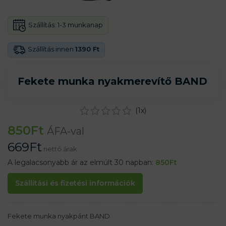
Szállítás:
1-3 munkanap
Szállítás innen
1390 Ft
Fekete munka nyakmerevítő BAND
(
1
x)
850
Ft
ÁFA-val
669
Ft
nettó árak
A legalacsonyabb ár az elmúlt 30 napban:
850
Ft
Szállítási és fizetési információk
Fekete munka nyakpánt BAND