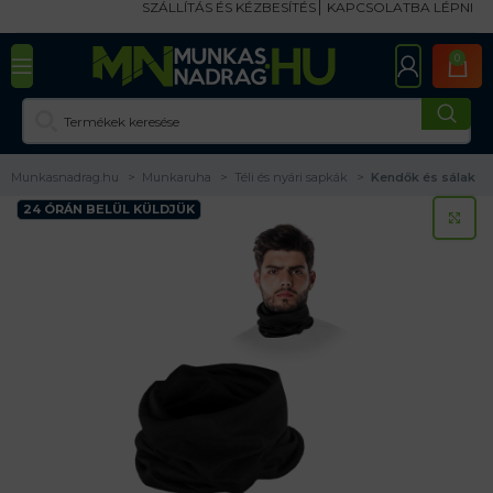
SZÁLLÍTÁS ÉS KÉZBESÍTÉS
KAPCSOLATBA LÉPNI
0
Munkasnadrag.hu
Munkaruha
Téli és nyári sapkák
Kendők és sálak
24 ÓRÁN BELÜL KÜLDJÜK
KA