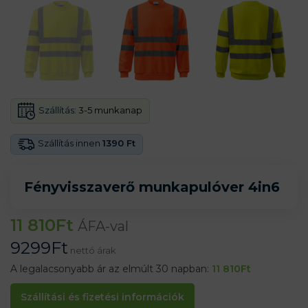
Szállítás:
3-5 munkanap
Szállítás innen
1390 Ft
Fényvisszaverő munkapulóver 4in6
11 810
Ft
ÁFA-val
9299
Ft
nettó árak
A legalacsonyabb ár az elmúlt 30 napban:
11 810
Ft
Szállítási és fizetési információk