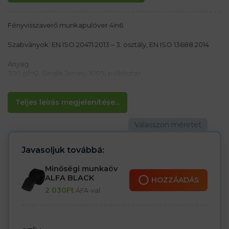
Fényvisszaverő munkapulóver 4in6
Szabványok: EN ISO 20471:2013 – 3. osztály, EN ISO 13688:2014
Anyag:
300 g/m2, Single Jersey, 100% poliészter
Jellemzők:
– Fluoreszkáló anyagból készült pulóver
Teljes leírás megjelenítése...
– Fejhüvely
– Belseje fésült
– Az alsó szegély, az ujjak mandzsettái és a nyakszegély bordás
kötött szegéllyel
– A 3M által tanúsított fényvisszaverő csíkok
Javasoljuk továbbá:
Minőségi munkaöv
ALFA BLACK
HOZZÁADÁS
2 030
Ft
ÁFA-val