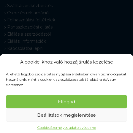
Szállítás és kézbesítés
Csere és reklamáció
Felhasználási feltételek
Panaszkezelési eljárás
Elállás a szerződéstől
Elállási információk
Kapcsolatba lépni
Gyakran Ismételt Kérdések
A cookie-khoz való hozzájárulás kezelése
Cookie-beállítások
A lehető legjobb szolgáltatás nyújtása érdekében olyan technológiákat
használunk, mint a cookie-k az eszközadatok tárolására és/vagy
eléréséhez.
© 2026 Pracovné odevy ZIKO s. r. o., minden jog fenntartva.
Elfogad
Beállítások megjelenítése
Cookies
Személyes adatok védelme