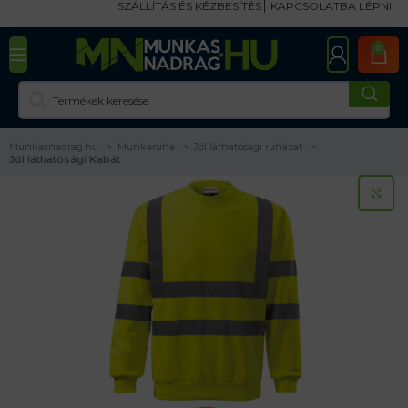
SZÁLLÍTÁS ÉS KÉZBESÍTÉS
KAPCSOLATBA LÉPNI
0
Munkasnadrag.hu
Munkaruha
Jól láthatósági ruházat
Jól láthatósági Kabát
KA