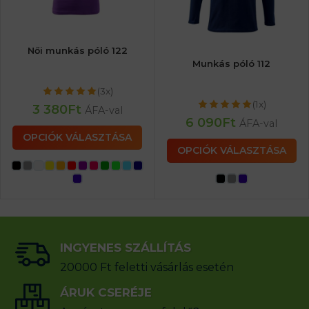
Női munkás póló 122
Munkás póló 112
(3x)
(1x)
3 380
Ft
ÁFA-val
6 090
Ft
ÁFA-val
OPCIÓK VÁLASZTÁSA
OPCIÓK VÁLASZTÁSA
INGYENES SZÁLLÍTÁS
20000 Ft feletti vásárlás esetén
ÁRUK CSERÉJE