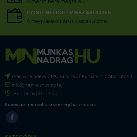
A méret nem megfelelő?
GOND NÉLKÜLI VISSZAKÜLDÉS
A megvásárolt árut visszaküldheti
Pracovné odevy ZIKO s.r.o. 2901 Komárom Czibor utca 3
info@munkasnadrag.hu
Hé - Pé: 8:00 - 17:00
Kövessen minket
a közösségi hálózatokon