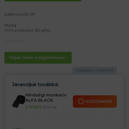
Galléros póló 217
Anyag:
100% poliészter 150 g/m2
Jellemzők:
– Uniszex póló rövid ujjú
– 3 gomb a póló színében
– Légáteresztő és gyorsan száradó anyag
Teljes leírás megjelenítése...
– Megerősített vállvarrás
– Oldalsó varratok
– Bordás gallér
– Sportolásra és mindennapi viseletre is alkalmas
Javasoljuk továbbá:
Minőségi munkaöv
ALFA BLACK
HOZZÁADÁS
2 030
Ft
ÁFA-val