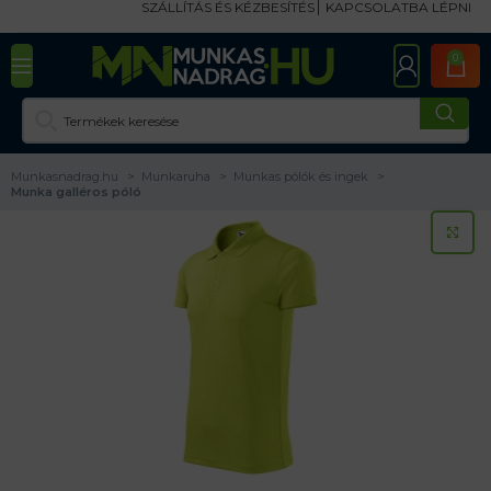
SZÁLLÍTÁS ÉS KÉZBESÍTÉS
KAPCSOLATBA LÉPNI
0
Munkasnadrag.hu
Munkaruha
Munkas pólók és ingek
Munka galléros póló
KA