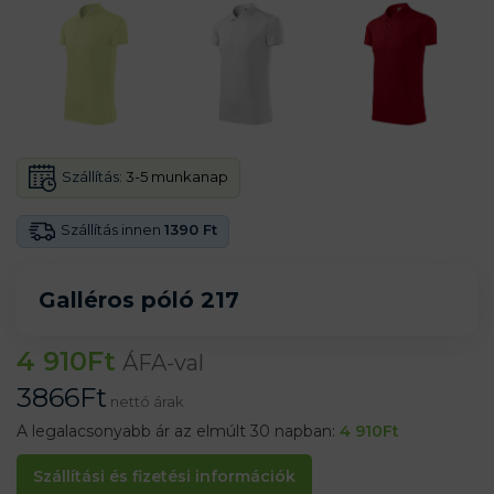
Szállítás:
3-5 munkanap
Szállítás innen
1390 Ft
Galléros póló 217
4 910
Ft
ÁFA-val
3866
Ft
nettó árak
A legalacsonyabb ár az elmúlt 30 napban:
4 910
Ft
Szállítási és fizetési információk