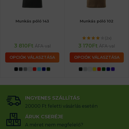
Munkás póló 143
Munkás póló 102
(2x)
3 810
Ft
3 170
Ft
ÁFA-val
ÁFA-val
OPCIÓK VÁLASZTÁSA
OPCIÓK VÁLASZTÁSA
INGYENES SZÁLLÍTÁS
20000 Ft feletti vásárlás esetén
ÁRUK CSERÉJE
A méret nem megfelelő?