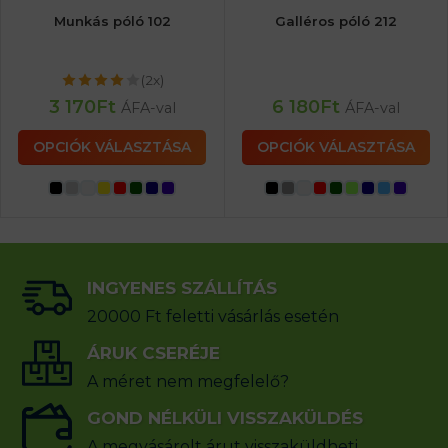
Munkás póló 102
Galléros póló 212
(2x)
3 170
Ft
6 180
Ft
ÁFA-val
ÁFA-val
OPCIÓK VÁLASZTÁSA
OPCIÓK VÁLASZTÁSA
INGYENES SZÁLLÍTÁS
20000 Ft feletti vásárlás esetén
ÁRUK CSERÉJE
A méret nem megfelelő?
GOND NÉLKÜLI VISSZAKÜLDÉS
A megvásárolt árut visszaküldheti