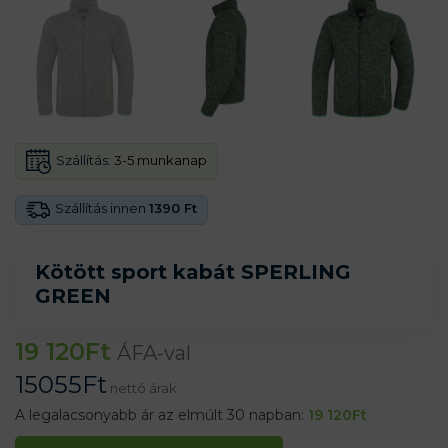
Szállítás:
3-5 munkanap
Szállítás innen
1390 Ft
Kötött sport kabát SPERLING
GREEN
19 120
Ft
ÁFA-val
15055
Ft
nettó árak
A legalacsonyabb ár az elmúlt 30 napban:
19 120
Ft