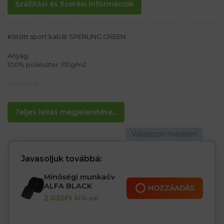
Szállítási és fizetési információk
Kötött sport kabát SPERLING GREEN
Anyag:
100% poliészter 310g/m2
Jellemzők:
– Cipzáros rögzítés belső szegéllyel
– Állógallér
– Zsinóros kapucni
Teljes leírás megjelenítése...
– 2 oldalzseb cipzárral
– Az ujjak és a derékrész rugalmas szegéllyel zárva
– Kontrasztos varrás
– Ideális minden napra és munkára
Javasoljuk továbbá:
Minőségi munkaöv
ALFA BLACK
HOZZÁADÁS
2 030
Ft
ÁFA-val