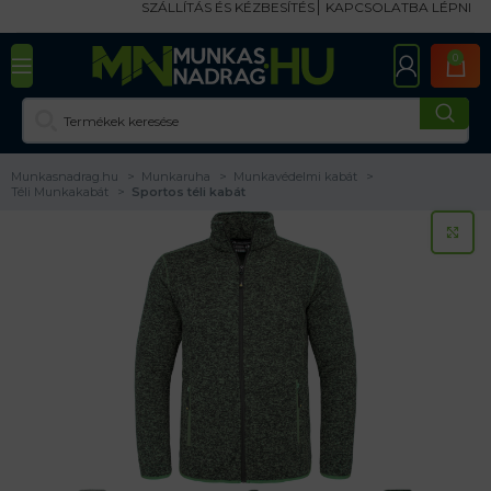
SZÁLLÍTÁS ÉS KÉZBESÍTÉS
KAPCSOLATBA LÉPNI
0
Munkasnadrag.hu
Munkaruha
Munkavédelmi kabát
Téli Munkakabát
Sportos téli kabát
KA