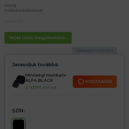
Anyag:
Poliészterből készült
Jellemzők:
– Strapabíró műanyag csat
– Hossza kb 120 cm
– Szélesség 4 cm
Teljes leírás megjelenítése...
– Az öv hosszának beállítási lehetősége
Javasoljuk továbbá:
Minőségi munkaöv
ALFA BLACK
HOZZÁADÁS
2 030
Ft
ÁFA-val
SZÍN