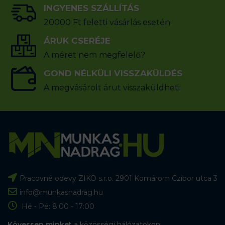
INGYENES SZÁLLÍTÁS
20000 Ft feletti vásárlás esetén
ÁRUK CSERÉJE
A méret nem megfelelő?
GOND NÉLKÜLI VISSZAKÜLDÉS
A megvásárolt árut visszaküldheti
Pracovné odevy ZIKO s.r.o. 2901 Komárom Czibor utca 3
info@munkasnadrag.hu
Hé - Pé: 8:00 - 17:00
Kövessen minket
a közösségi hálózatokon