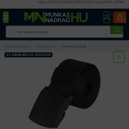
SZÁLLÍTÁS ÉS KÉZBESÍTÉS
KAPCSOLATBA LÉPNI
0
Munkasnadrag.hu
Munkaruha
Övek és táskák
24 ÓRÁN BELÜL KÜLDJÜK
KA