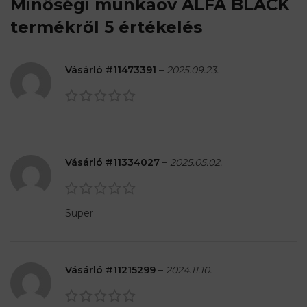
Minőségi munkaöv ALFA BLACK
termékről 5 értékelés
Vásárló #11473391
–
2025.09.23.
Vásárló #11334027
–
2025.05.02.
Super
Vásárló #11215299
–
2024.11.10.