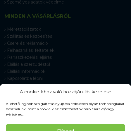
Személyes adatok védelme
MINDEN A VÁSÁRLÁSRÓL
Mérettáblázatok
Szállítás és kézbesítés
Csere és reklamáció
Felhasználási feltételek
Panaszkezelési eljárás
Elállás a szerződéstől
Elállási információk
Kapcsolatba lépni
Gyakran Ismételt Kérdések
A cookie-khoz való hozzájárulás kezelése
Cookie-beállítások
A lehető legjobb szolgáltatás nyújtása érdekében olyan technológiákat
használunk, mint a cookie-k az eszközadatok tárolására és/vagy
eléréséhez.
© 2026 Pracovné odevy ZIKO s. r. o., minden jog fenntartva.
Elfogad