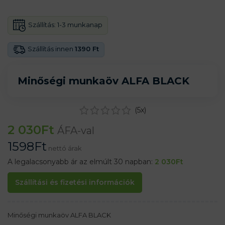
Szállítás:
1-3 munkanap
Szállítás innen
1390 Ft
Minőségi munkaöv ALFA BLACK
(
5
x)
2 030
Ft
ÁFA-val
1598
Ft
nettó árak
A legalacsonyabb ár az elmúlt 30 napban:
2 030
Ft
Szállítási és fizetési információk
Minőségi munkaöv ALFA BLACK