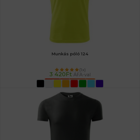
Munkás póló 124
(1x)
3 420
Ft
ÁFA-val
OPCIÓK VÁLASZTÁSA