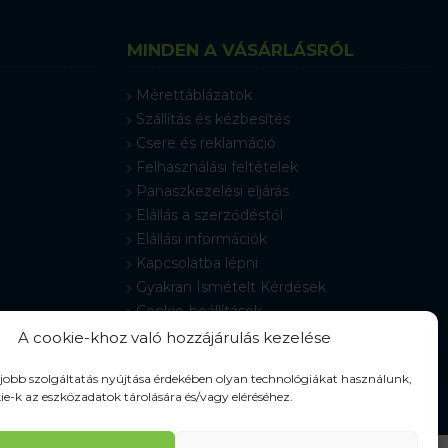
MINDEN A VÁSÁRLÁSRÓL
Mérettáblázatok
Szállítás és kézbesítés
Csere és reklamáció
Felhasználási feltételek
Panaszkezelési eljárás
Elállás a szerződéstől
Elállási információk
Kapcsolatba lépni
Gyakran Ismételt Kérdések
Cookie-beállítások
A cookie-khoz való hozzájárulás kezelése
gjobb szolgáltatás nyújtása érdekében olyan technológiákat használunk,
ie-k az eszközadatok tárolására és/vagy eléréséhez.