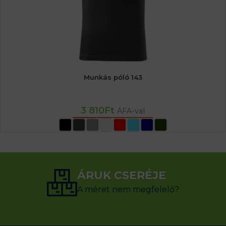
Munkás póló 143
3 810
Ft
ÁFA-val
OPCIÓK VÁLASZTÁSA
ÁRUK CSERÉJE
A méret nem megfelelő?