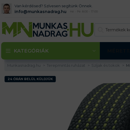
Van kérdésed? Szívesen segítünk Önnek.
info@munkasnadrag.hu
Hé - Pé: 8:00 - 17:00
KATEGÓRIÁK
MÉRETT
Munkasnadrag.hu
Terepmintás ruházat
Szíjak és tokok
M
24 ÓRÁN BELÜL KÜLDJÜK