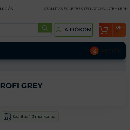
üldés
SZÁLLÍTÁS ÉS KÉZBESÍTÉS
KAPCSOLATBA LÉPNI
0
FT
A FIÓKOM
0
AKCIÓK
PROFI GREY
Szállítás:
1-3 munkanap