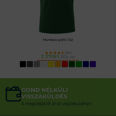
Munkás póló 132
(8x)
2 370
Ft
ÁFA-val
OPCIÓK VÁLASZTÁSA
GOND NÉLKÜLI
VISSZAKÜLDÉS
A megvásárolt árut visszaküldheti