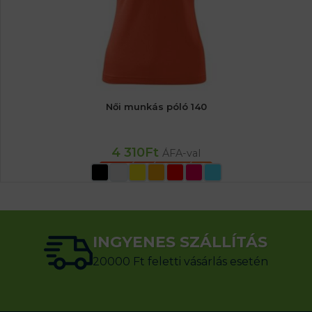
Női munkás póló 140
4 310
Ft
ÁFA-val
OPCIÓK VÁLASZTÁSA
INGYENES SZÁLLÍTÁS
20000 Ft feletti vásárlás esetén