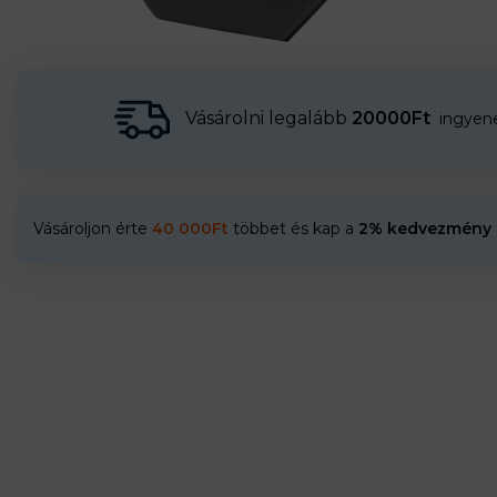
Vásárolni legalább
20000Ft
ingyenes
Vásároljon érte
40 000
Ft
többet és kap a
2% kedvezmény