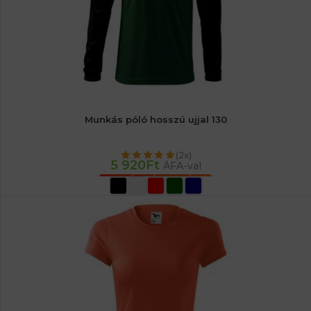
Munkás póló hosszú ujjal 130
(2x)
5 920
Ft
ÁFA-val
OPCIÓK VÁLASZTÁSA