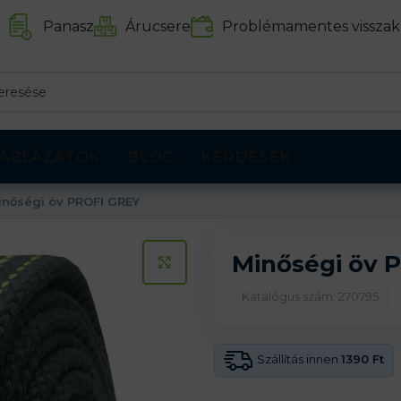
Panasz
Árucsere
Problémamentes visszak
ÁBLÁZATOK
BLOG
KÉRDÉSEK
inőségi öv PROFI GREY
Minőségi öv 
KATTINTS A KINAGYÍTÁSHOZ
Katalógus szám: 270795
Szállítás innen
1390 Ft