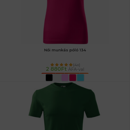
Női munkás póló 134
(4x)
2 880
Ft
ÁFA-val
OPCIÓK VÁLASZTÁSA