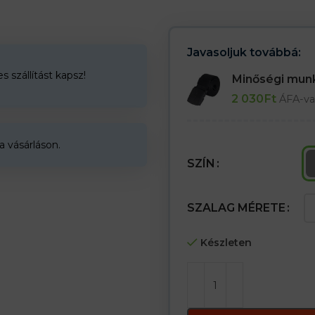
Javasoljuk továbbá:
 szállítást kapsz!
Minőségi mu
2 030
Ft
ÁFA-va
a vásárláson.
SZÍN
SZALAG MÉRETE
Készleten