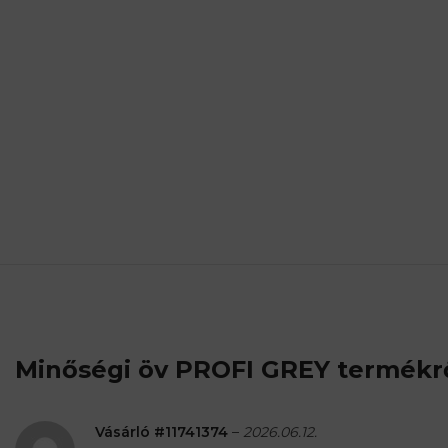
Minőségi öv PROFI GREY
termékrő
Vásárló #11741374
–
2026.06.12.