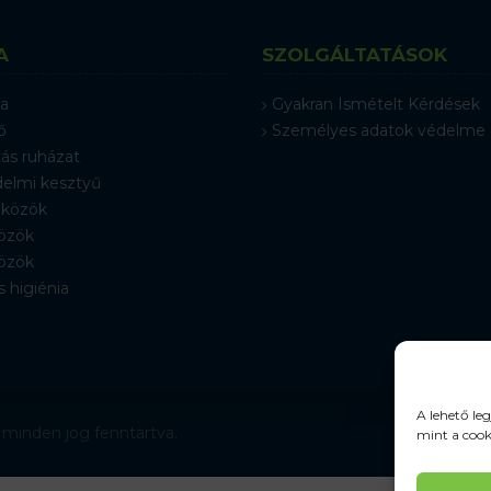
A
SZOLGÁLTATÁSOK
a
Gyakran Ismételt Kérdések
ő
Személyes adatok védelme
ás ruházat
elmi kesztyű
közök
özök
özök
s higiénia
A lehető le
 minden jog fenntartva.
mint a cook