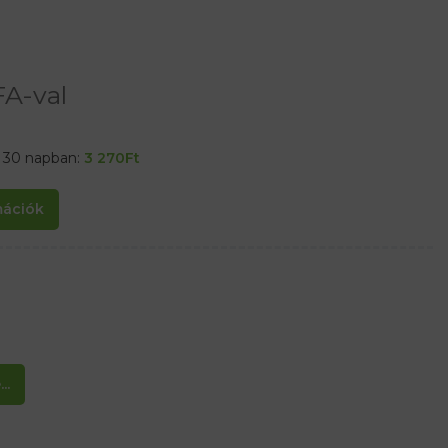
A-val
t 30 napban:
3 270
Ft
rmációk
..
etősége