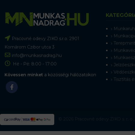
KATEGÓRI
Munkaruh
Munkacip
Pracovné odevy ZIKO s.r.o. 2901
Terepmint
Komárom Czibor utca 3
Munkavéd
info@munkasnadrag.hu
Munkaesz
Hé - Pé: 8:00 - 17:00
Jelzőeszk
Védőeszk
Kövessen minket
a közösségi hálózatokon
Tisztítás é
© 2026 Pracovné odevy ZIKO s. r. o.,