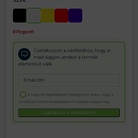
SZÍN
Elfogyott
Csatlakozzon a várólistához, hogy e-
mailt kapjon, amikor a termék
elérhetővé válik
Enter
your
email
A négyzet bejelölésével beleegyezik abba, hogy a
address
várólistáról szóló értesítéseket e-mailben kapja meg
to
join
Csatlakozz a várólistához
the
waitlist
for
this