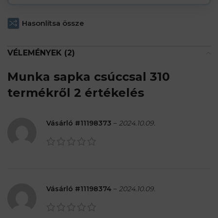
product
Hasonlítsa össze
VÉLEMÉNYEK (2)
Munka sapka csúccsal 310
termékről 2 értékelés
Vásárló #11198373
–
2024.10.09.
Vásárló #11198374
–
2024.10.09.