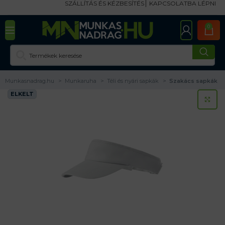
SZÁLLÍTÁS ÉS KÉZBESÍTÉS
KAPCSOLATBA LÉPNI
0
Munkasnadrag.hu
Munkaruha
Téli és nyári sapkák
Szakács sapkák
ELKELT
KA