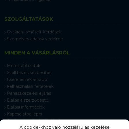
SZOLGÁLTATÁSOK
Gyakran Ismételt Kérdések
Személyes adatok védelme
MINDEN A VÁSÁRLÁSRÓL
Mérettáblázatok
Szállítás és kézbesítés
Csere és reklamáció
Felhasználási feltételek
Panaszkezelési eljárás
Elállás a szerződéstől
Elállási információk
Kapcsolatba lépni
Gyakran Ismételt Kérdések
A cookie-khoz való hozzájárulás kezelése
Cookie-beállítások