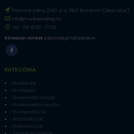
Pracovné odevy ZIKO s.r.o. 2901 Komárom Czibor utca 3
info@munkasnadrag.hu
Hé - Pé: 8:00 - 17:00
Kövessen minket
a közösségi hálózatokon
KATEGÓRIA
Munkaruha
Munkacipő
Terepmintás ruházat
Munkavédelmi kesztyű
Munkaeszközök
Jelzőeszközök
Védőeszközök
Tisztítás és higiénia