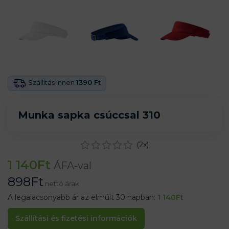
Szállítás innen
1390 Ft
Munka sapka csúccsal 310
(
2
x)
1 140
Ft
ÁFA-val
898
Ft
nettó árak
A legalacsonyabb ár az elmúlt 30 napban:
1 140
Ft
Szállítási és fizetési információk