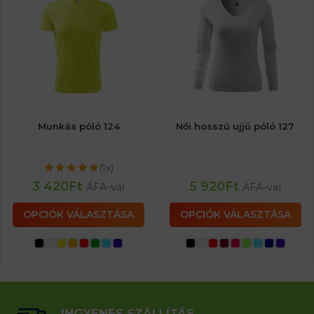
Munkás póló 124
Női hosszú ujjú póló 127
(1x)
3 420
Ft
5 920
Ft
ÁFA-val
ÁFA-val
OPCIÓK VÁLASZTÁSA
OPCIÓK VÁLASZTÁSA
INGYENES SZÁLLÍTÁS