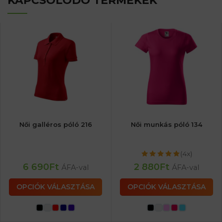
KAPCSOLÓDÓ TERMÉKEK
Női galléros póló 216
Női munkás póló 134
(4x)
6 690
Ft
2 880
Ft
ÁFA-val
ÁFA-val
OPCIÓK VÁLASZTÁSA
OPCIÓK VÁLASZTÁSA