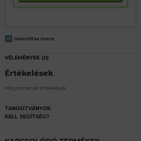
the
waitlist
for
this
product
Hasonlítsa össze
VÉLEMÉNYEK (0)
Értékelések
Még nincsenek értékelések.
TANÚSÍTVÁNYOK
KELL SEGÍTSÉG?