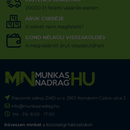
20000 Ft feletti vásárlás esetén
ÁRUK CSERÉJE
A méret nem megfelelő?
GOND NÉLKÜLI VISSZAKÜLDÉS
A megvásárolt árut visszaküldheti
Pracovné odevy ZIKO s.r.o. 2901 Komárom Czibor utca 3
info@munkasnadrag.hu
Hé - Pé: 8:00 - 17:00
Kövessen minket
a közösségi hálózatokon