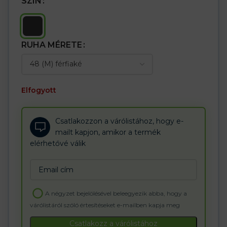
SZÍN
– Tépőzárral zárható ujjak
– Fényvisszaverő elemek a felső zsebek fülein és a hátoldalon
– A kabát alsó része szegéllyel, amely további védelmet nyújt a
szél ellen
RUHA MÉRETE
Elfogyott
Csatlakozzon a várólistához, hogy e-
mailt kapjon, amikor a termék
elérhetővé válik
Enter
your
email
A négyzet bejelölésével beleegyezik abba, hogy a
address
várólistáról szóló értesítéseket e-mailben kapja meg
to
join
Csatlakozz a várólistához