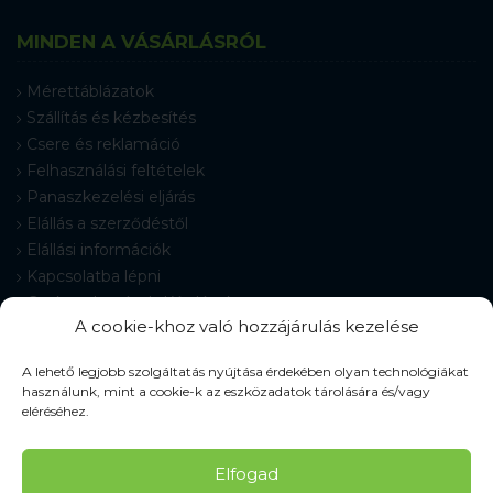
MINDEN A VÁSÁRLÁSRÓL
Mérettáblázatok
Szállítás és kézbesítés
Csere és reklamáció
Felhasználási feltételek
Panaszkezelési eljárás
Elállás a szerződéstől
Elállási információk
Kapcsolatba lépni
Gyakran Ismételt Kérdések
A cookie-khoz való hozzájárulás kezelése
Cookie-beállítások
A lehető legjobb szolgáltatás nyújtása érdekében olyan technológiákat
használunk, mint a cookie-k az eszközadatok tárolására és/vagy
eléréséhez.
© 2026 Pracovné odevy ZIKO s. r. o., minden jog fenntartva.
Elfogad