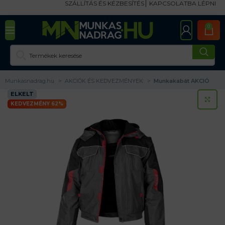
SZÁLLÍTÁS ÉS KÉZBESÍTÉS
KAPCSOLATBA LÉPNI
0
Munkasnadrag.hu
AKCIÓK ÉS KEDVEZMÉNYEK
Munkakabát AKCIÓ
ELKELT
KA
KEDVEZMÉNY 62%