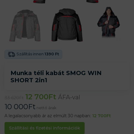
Szállítás innen
1390 Ft
Munka téli kabát SMOG WIN
SHORT 2in1
12 700
Ft
ÁFA-val
33 620
Ft
10 000
Ft
nettó árak
A legalacsonyabb ár az elmúlt 30 napban:
12 700
Ft
Szállítási és fizetési információk