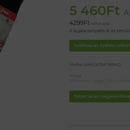
5 460
Ft
Á
4299
Ft
nettó árak
A legalacsonyabb ár az elmúl
Szállítási és fizetési info
Munka zokni ULTRA TERMO
Anyag:
35% merinó gyapjú, 35% poliakril
Jellemzők:
Teljes leírás megjelenítése.
– Thermal zokni
– Alkalmas mindennapi viseletre
– Ezüsttartalmának köszönhetőe
– Megakadályozzák a szagképződ
– A merinó gyapjú kiváló hőszige
– A szellőzőcsatorna-rendszer seg
nedvességet és levegőt