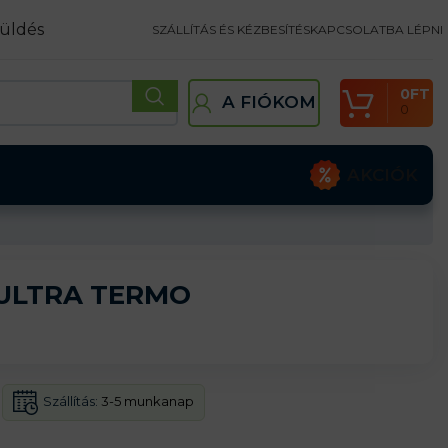
üldés
SZÁLLÍTÁS ÉS KÉZBESÍTÉS
KAPCSOLATBA LÉPNI
0
FT
A FIÓKOM
0
AKCIÓK
 ULTRA TERMO
Szállítás:
3-5 munkanap