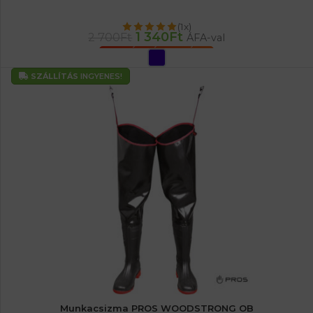
(1x)
1 340
Ft
2 700
Ft
ÁFA-val
OPCIÓK VÁLASZTÁSA
SZÁLLÍTÁS
INGYENES!
Munkacsizma PROS WOODSTRONG OB