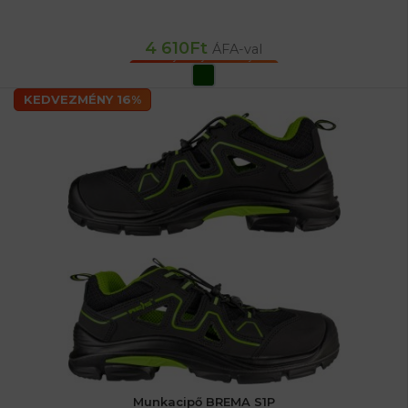
4 610
Ft
ÁFA-val
OPCIÓK VÁLASZTÁSA
KEDVEZMÉNY 16%
Munkacipő BREMA S1P