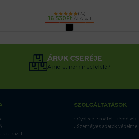
(2x)
16 530
Ft
ÁFA-val
OPCIÓK VÁLASZTÁSA
ÁRUK CSERÉJE
A méret nem megfelelő?
A
SZOLGÁLTATÁSOK
a
Gyakran Ismételt Kérdések
ő
Személyes adatok védelme
ás ruházat