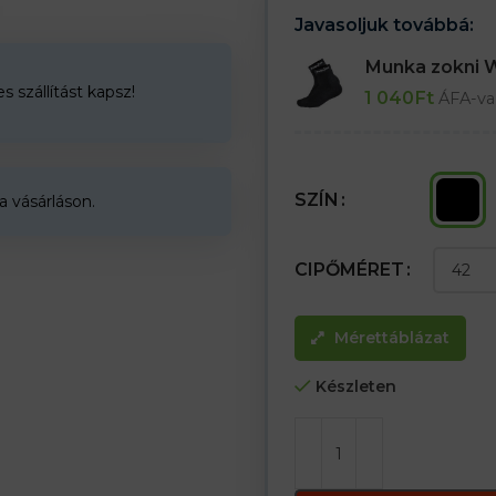
– „Y” típusú sarok – a megfelelő
Javasoljuk továbbá:
stabilizálja azt
– A lapos varratok még extrém 
Munka zokni
– Lábak párnázása a cipőben (fro
 szállítást kapsz!
– A láb és az Achilles-ín fokozo
1 040
Ft
ÁFA-va
42-es méret = 39-42
46-os méret = 43-46
SZÍN
a vásárláson.
CIPŐMÉRET
Mérettáblázat
Készleten