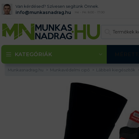
Van kérdésed? Szívesen segítünk Önnek.
info@munkasnadrag.hu
Hé - Pé: 8:00 - 17:00
KATEGÓRIÁK
MÉRETT
Munkasnadrag.hu
Munkavédelmi cipő
Lábbeli kiegészítők