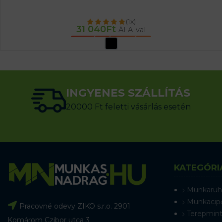
(1x)
31 040
Ft
ÁFA-val
OPCIÓK VÁLASZTÁSA
INGYENES SZÁLLÍTÁS
20000 Ft feletti vásárlás esetén
KATEGÓRI
Munkaruh
Munkacip
Pracovné odevy ZIKO s.r.o. 2901
Terepmint
Komárom Czibor utca 3