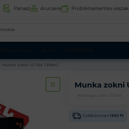
Panasz
Árucsere
Problémamentes visszak
ÁBLÁZATOK
BLOG
KÉRDÉSEK
Munka zokni ULTRA TERMO
Munka zokni
KATTINTS A KINAGYÍTÁSHOZ
Katalógus szám: 273744
Szállítás innen
1390 Ft