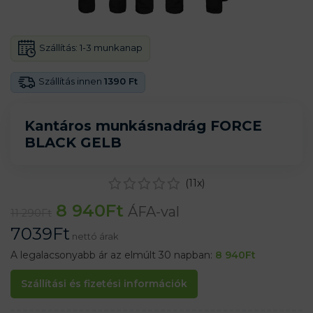
Szállítás:
1-3 munkanap
Szállítás innen
1390 Ft
Kantáros munkásnadrág FORCE
BLACK GELB
(
11
x)
8 940
Ft
ÁFA-val
11 290
Ft
7039
Ft
nettó árak
A legalacsonyabb ár az elmúlt 30 napban:
8 940
Ft
Szállítási és fizetési információk