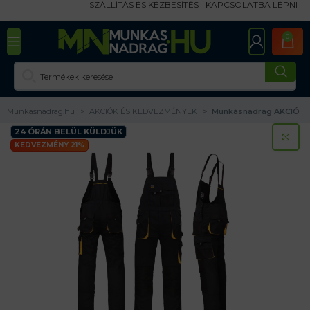
SZÁLLÍTÁS ÉS KÉZBESÍTÉS
KAPCSOLATBA LÉPNI
0
Munkasnadrag.hu
AKCIÓK ÉS KEDVEZMÉNYEK
Munkásnadrág AKCIÓ
24 ÓRÁN BELÜL KÜLDJÜK
KA
KEDVEZMÉNY 21%