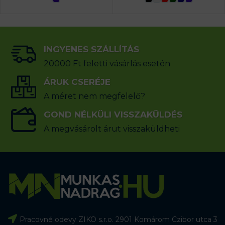
INGYENES SZÁLLÍTÁS
20000 Ft feletti vásárlás esetén
ÁRUK CSERÉJE
A méret nem megfelelő?
GOND NÉLKÜLI VISSZAKÜLDÉS
A megvásárolt árut visszaküldheti
Pracovné odevy ZIKO s.r.o. 2901 Komárom Czibor utca 3