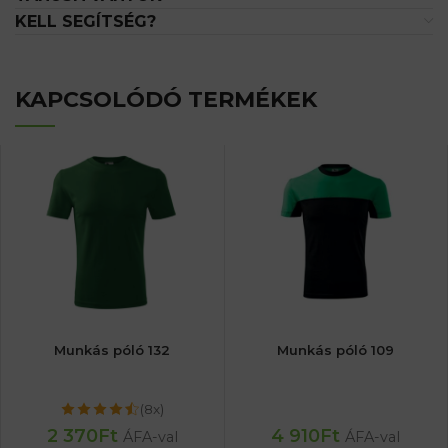
KELL SEGÍTSÉG?
KAPCSOLÓDÓ TERMÉKEK
Munkás póló 132
Munkás póló 109
(8x)
2 370
Ft
4 910
Ft
ÁFA-val
ÁFA-val