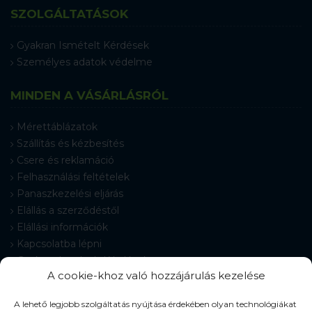
SZOLGÁLTATÁSOK
Gyakran Ismételt Kérdések
Személyes adatok védelme
MINDEN A VÁSÁRLÁSRÓL
Mérettáblázatok
Szállítás és kézbesítés
Csere és reklamáció
Felhasználási feltételek
Panaszkezelési eljárás
Elállás a szerződéstől
Elállási információk
Kapcsolatba lépni
Gyakran Ismételt Kérdések
A cookie-khoz való hozzájárulás kezelése
Cookie-beállítások
A lehető legjobb szolgáltatás nyújtása érdekében olyan technológiákat