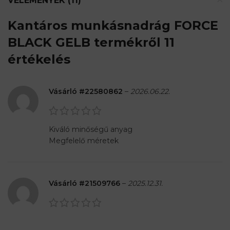
VÉLEMÉNYEK (11)
Kantáros munkásnadrág FORCE
BLACK GELB
termékről 11
értékelés
Vásárló #22580862
–
2026.06.22.
Kiváló minőségű anyag
Megfelelő méretek
Vásárló #21509766
–
2025.12.31.