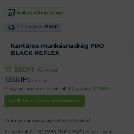
Szállítás:
3-5 munkanap
Szállítás innen
1390 Ft
Kantáros munkásnadrág PRO
BLACK REFLEX
17 350
Ft
ÁFA-val
13661
Ft
nettó árak
A legalacsonyabb ár az elmúlt 30 napban:
17 350
Ft
Szállítási és fizetési információk
Kantáros munkásnadrág PRO BLACK REFLEX
Szabványok: EN ISO 13688, EN ISO 20471 (fényvisszaverő