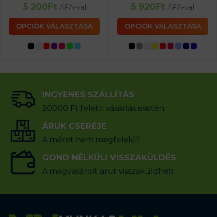
5 200
Ft
5 920
Ft
ÁFA-val
ÁFA-val
OPCIÓK VÁLASZTÁSA
OPCIÓK VÁLASZTÁSA
INGYENES SZÁLLÍTÁS
20000 Ft feletti vásárlás esetén
ÁRUK CSERÉJE
A méret nem megfelelő?
GOND NÉLKÜLI VISSZAKÜLDÉS
A megvásárolt árut visszaküldheti