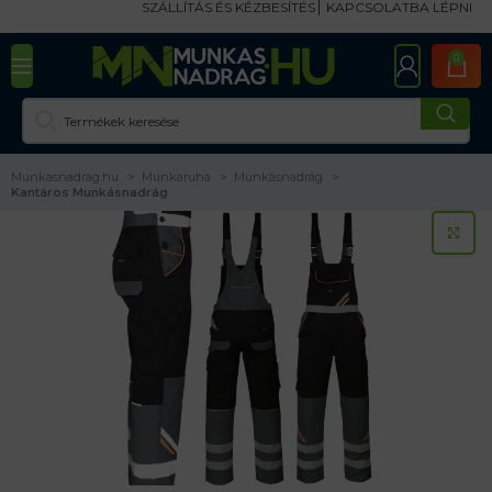
SZÁLLÍTÁS ÉS KÉZBESÍTÉS
KAPCSOLATBA LÉPNI
0
Munkasnadrag.hu
Munkaruha
Munkásnadrág
Kantáros Munkásnadrág
KA