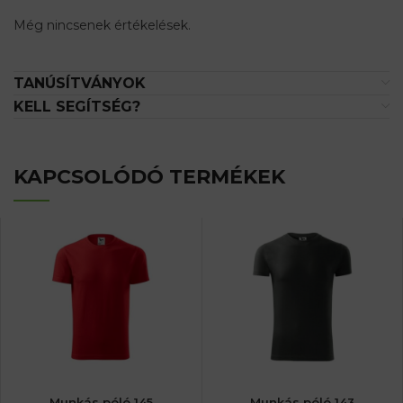
Még nincsenek értékelések.
TANÚSÍTVÁNYOK
KELL SEGÍTSÉG?
KAPCSOLÓDÓ TERMÉKEK
Munkás póló 145
Munkás póló 143