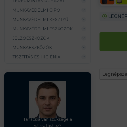
TEREPMINTÁS RUHÁZAT
MUNKAVÉDELMI CIPŐ
LEGNÉP
MUNKAVÉDELMI KESZTYŰ
MUNKAVÉDELMI ESZKÖZÖK
JELZŐESZKÖZÖK
MUNKAESZKÖZÖK
TISZTÍTÁS ÉS HIGIÉNIA
Zoradeni
Sort conten
Sort conte
Legnépsz
Tanácsra van szüksége a
választáshoz?