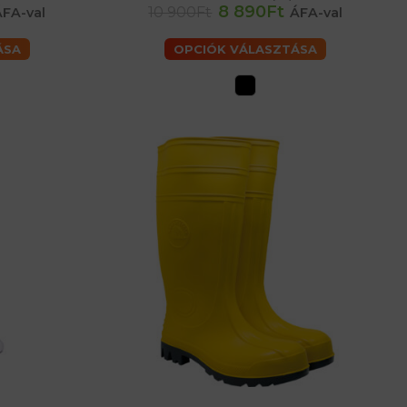
47
48
8 890Ft
10 900Ft
ÁFA-val
ÁFA-val
ÁSA
OPCIÓK VÁLASZTÁSA