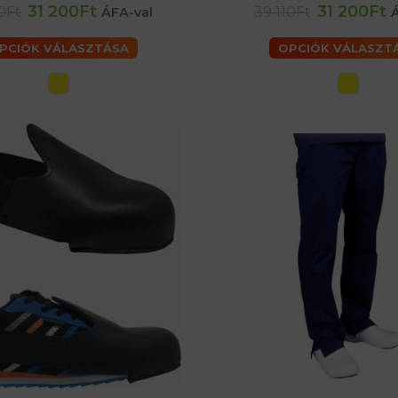
31 200Ft
31 200Ft
0Ft
39 110Ft
ÁFA-val
PCIÓK VÁLASZTÁSA
OPCIÓK VÁLASZT