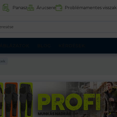
Panasz
Árucsere
Problémamentes visszak
ÁBLÁZATOK
BLOG
KÉRDÉSEK
kek