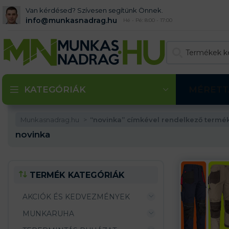
Van kérdésed? Szívesen segítünk Önnek.
info@munkasnadrag.hu
Hé - Pé: 8:00 - 17:00
KATEGÓRIÁK
MÉRETT
Munkasnadrag.hu
“novinka” címkével rendelkező termé
novinka
TERMÉK KATEGÓRIÁK
AKCIÓK ÉS KEDVEZMÉNYEK
MUNKARUHA