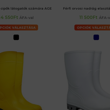
 cipők látogatók számára AGE
Férfi orvosi nadrág elas
35
40
46 (S) férfiaké
48 (M) férfiaké
56 (XL) férfiaké
60 (2XL) férfiaké
14 550Ft
11 500Ft
ÁFA-val
ÁFA-v
PCIÓK VÁLASZTÁSA
OPCIÓK VÁLASZT