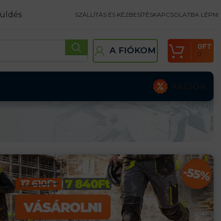
üldés
SZÁLLÍTÁS ÉS KÉZBESÍTÉS
KAPCSOLATBA LÉPNI
0
FT
A FIÓKOM
0
AKCIÓK