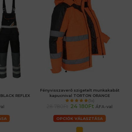
Fényvisszaverő szigetelt munkakabát
48 (M) férfiaké
52 (L) férfiaké
56 (XL) férfiaké
 BLACK REFLEX
kapucnival TORTON ORANGE
50 férfiaké
60 (2XL) férfiaké
62 (3XL) férfiaké
(1x)
58 férfiaké
24 180Ft
28 780Ft
al
ÁFA-val
ÁSA
OPCIÓK VÁLASZTÁSA