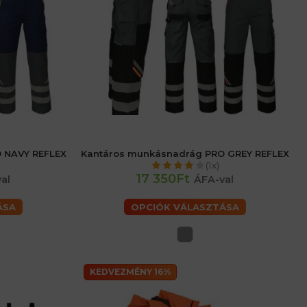
 NAVY REFLEX
Kantáros munkásnadrág PRO GREY REFLEX
50 férfiaké
46 (S) férfiaké
48 (M) férfiaké
60 (2XL) férfiaké
(1x)
(XL) férfiaké
17 350Ft
al
ÁFA-val
iaké
ÁSA
OPCIÓK VÁLASZTÁSA
KEDVEZMÉNY 16%