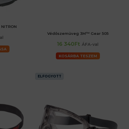
 NITRON
44
45
46
Védőszemüveg 3M™ Gear 505
al
16 340Ft
ÁFA-val
ÁSA
KOSÁRBA TESZEM
ELFOGYOTT