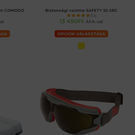
ztán COMODO
Biztonsági csizma SAFETY S5 SRC
52 (L) férfiaké
40
41
42
43
44
45
46
47
(1x)
62 (3XL) férfiaké
13 490Ft
al
ÁFA-val
ÁSA
OPCIÓK VÁLASZTÁSA