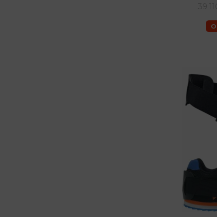
39 11
O