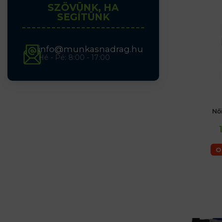
SZÖVÜNK, HA
SEGÍTÜNK
info@munkasnadrag.hu
Hé - Pé: 8:00 - 17:00
Nő
női 36 (S)
O