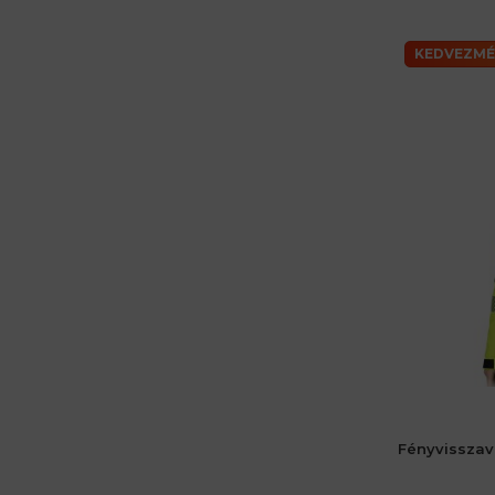
KEDVEZMÉ
Fényvisszav
női 36 (S)