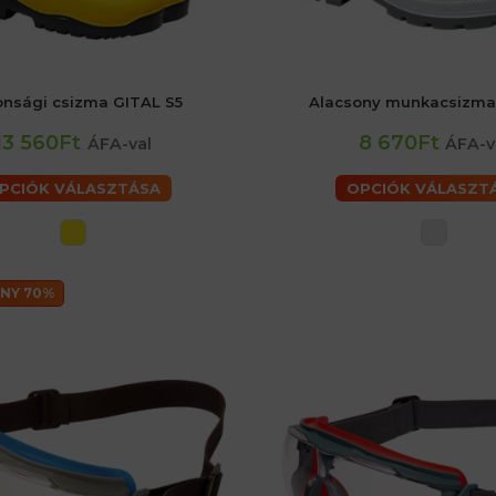
onsági csizma GITAL S5
Alacsony munkacsizma
42
43
44
45
46
47
37
38
39
40
41
42
43
47
13 560Ft
8 670Ft
ÁFA-val
ÁFA-v
PCIÓK VÁLASZTÁSA
OPCIÓK VÁLASZT
NY 70%