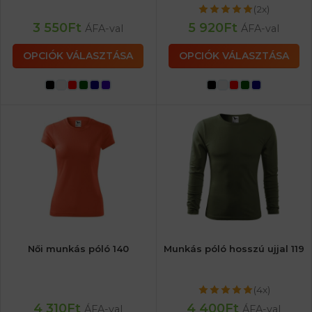
(2x)
3 550
Ft
5 920
Ft
ÁFA-val
ÁFA-val
OPCIÓK VÁLASZTÁSA
OPCIÓK VÁLASZTÁSA
Női munkás póló 140
Munkás póló hosszú ujjal 119
(4x)
4 310
Ft
4 400
Ft
ÁFA-val
ÁFA-val