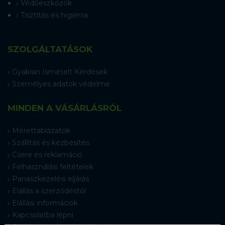
Védőeszközök
Tisztítás és higiénia
SZOLGÁLTATÁSOK
Gyakran Ismételt Kérdések
Személyes adatok védelme
MINDEN A VÁSÁRLÁSRÓL
Mérettáblázatok
Szállítás és kézbesítés
Csere és reklamáció
Felhasználási feltételek
Panaszkezelési eljárás
Elállás a szerződéstől
Elállási információk
Kapcsolatba lépni