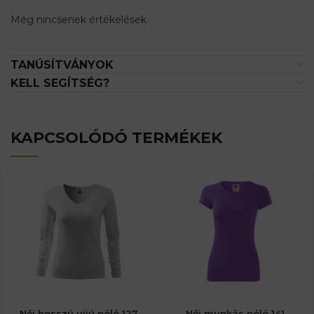
Még nincsenek értékelések.
TANÚSÍTVÁNYOK
KELL SEGÍTSÉG?
KAPCSOLÓDÓ TERMÉKEK
Női hosszú ujjú póló 127
Női munkás póló 141