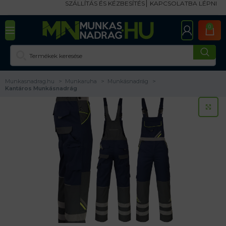
SZÁLLÍTÁS ÉS KÉZBESÍTÉS
KAPCSOLATBA LÉPNI
0
Munkasnadrag.hu
Munkaruha
Munkásnadrág
Kantáros Munkásnadrág
KA