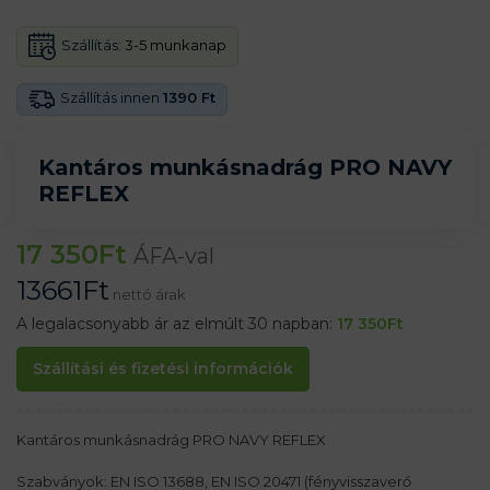
Szállítás:
3-5 munkanap
Szállítás innen
1390 Ft
Kantáros munkásnadrág PRO NAVY
REFLEX
17 350
Ft
ÁFA-val
13661
Ft
nettó árak
A legalacsonyabb ár az elmúlt 30 napban:
17 350
Ft
Szállítási és fizetési információk
Kantáros munkásnadrág PRO NAVY REFLEX
Szabványok: EN ISO 13688, EN ISO 20471 (fényvisszaverő