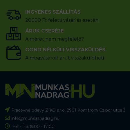
INGYENES SZÁLLÍTÁS
20000 Ft feletti vásárlás esetén
ÁRUK CSERÉJE
A méret nem megfelelő?
GOND NÉLKÜLI VISSZAKÜLDÉS
A megvásárolt árut visszaküldheti
Pracovné odevy ZIKO s.r.o. 2901 Komárom Czibor utca 3
info@munkasnadrag.hu
Hé - Pé: 8:00 - 17:00