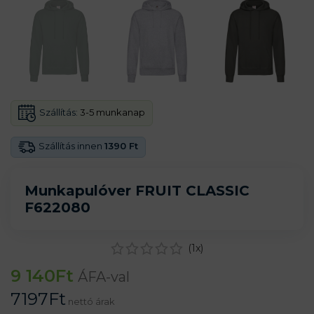
Szállítás:
3-5 munkanap
Szállítás innen
1390 Ft
Munkapulóver FRUIT CLASSIC
F622080
(
1
x)
9 140
Ft
ÁFA-val
7197
Ft
nettó árak