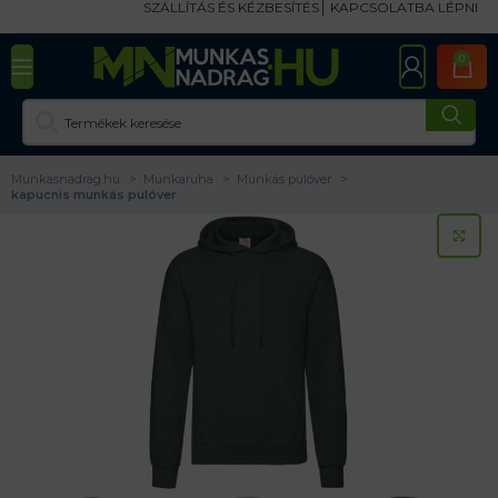
SZÁLLÍTÁS ÉS KÉZBESÍTÉS
KAPCSOLATBA LÉPNI
0
Munkasnadrag.hu
Munkaruha
Munkás pulóver
kapucnis munkás pulóver
KA