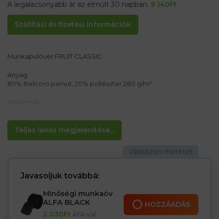
A legalacsonyabb ár az elmúlt 30 napban:
9 140
Ft
Szállítási és fizetési információk
Munkapulóver FRUIT CLASSIC
Anyag:
80% Belcoro pamut, 20% poliészter 280 g/m²
Jellemzők:
– Férfi kapucnis pulóver
– Dupla szövet kapucni
– Kenguru zseb
Teljes leírás megjelenítése...
– Bordás mandzsetta az ujjakon és az alsó szélén elasztán
keverékkel
– Zsinór a kapucniban
– A Belcoro pamutnak köszönhetően ideális nyomtatáshoz
– Hanga szürke színe foltos/barnított
Javasoljuk továbbá:
Minőségi munkaöv
ALFA BLACK
HOZZÁADÁS
2 030
Ft
ÁFA-val