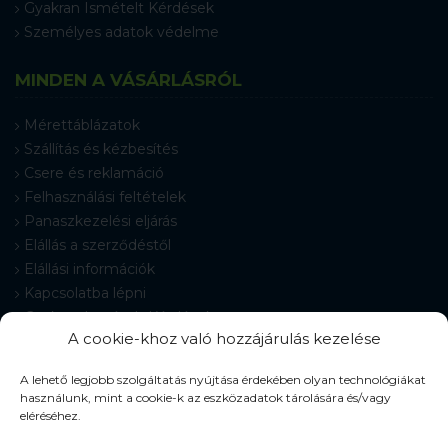
Gyakran Ismételt Kérdések
Személyes adatok védelme
MINDEN A VÁSÁRLÁSRÓL
Mérettáblázatok
Szállítás és kézbesítés
Csere és reklamáció
Felhasználási feltételek
Panaszkezelési eljárás
Elállás a szerződéstől
Elállási információk
Kapcsolatba lépni
Gyakran Ismételt Kérdések
A cookie-khoz való hozzájárulás kezelése
Cookie-beállítások
A lehető legjobb szolgáltatás nyújtása érdekében olyan technológiákat
használunk, mint a cookie-k az eszközadatok tárolására és/vagy
eléréséhez.