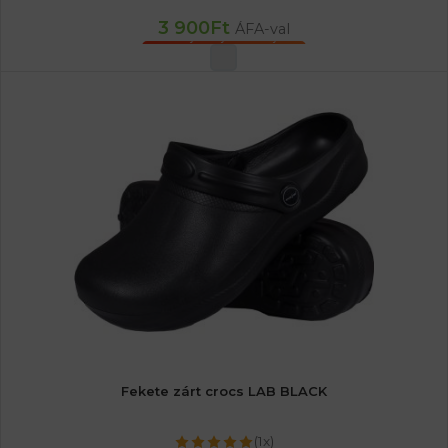
3 900
Ft
ÁFA-val
OPCIÓK VÁLASZTÁSA
Fekete zárt crocs LAB BLACK
(1x)