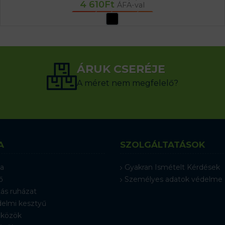
4 610
Ft
ÁFA-val
OPCIÓK VÁLASZTÁSA
ÁRUK CSERÉJE
A méret nem megfelelő?
A
SZOLGÁLTATÁSOK
a
Gyakran Ismételt Kérdések
ő
Személyes adatok védelme
ás ruházat
elmi kesztyű
közök