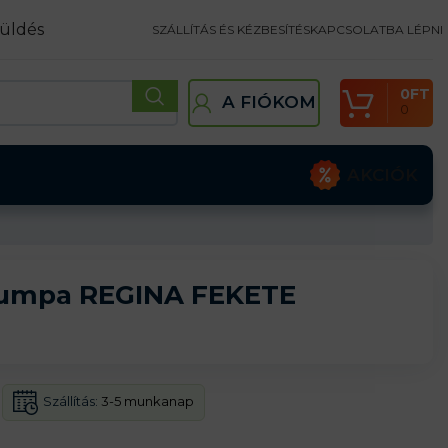
üldés
SZÁLLÍTÁS ÉS KÉZBESÍTÉS
KAPCSOLATBA LÉPNI
0
FT
A FIÓKOM
0
AKCIÓK
lumpa REGINA FEKETE
Szállítás:
3-5 munkanap