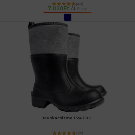
(4x)
7 020
Ft
ÁFA-val
OPCIÓK VÁLASZTÁSA
Munkacsizma EVA FILC
(2x)