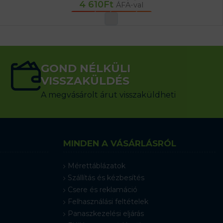
4 610
Ft
ÁFA-val
OPCIÓK VÁLASZTÁSA
GOND NÉLKÜLI
VISSZAKÜLDÉS
A megvásárolt árut visszaküldheti
MINDEN A VÁSÁRLÁSRÓL
Mérettáblázatok
Szállítás és kézbesítés
Csere és reklamáció
Felhasználási feltételek
Panaszkezelési eljárás