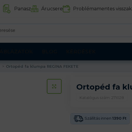
Panasz
Árucsere
Problémamentes visszak
ÁBLÁZATOK
BLOG
KÉRDÉSEK
i
Ortopéd fa klumpa REGINA FEKETE
Ortopéd fa k
KATTINTS A KINAGYÍTÁSHOZ
Katalógus szám: 271028
Szállítás innen
1390 Ft