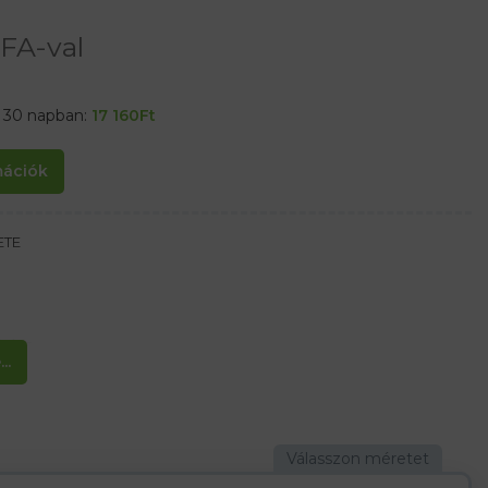
FA-val
t 30 napban:
17 160
Ft
rmációk
ETE
őrész
..
topéd profillal
s állati zsíroknak