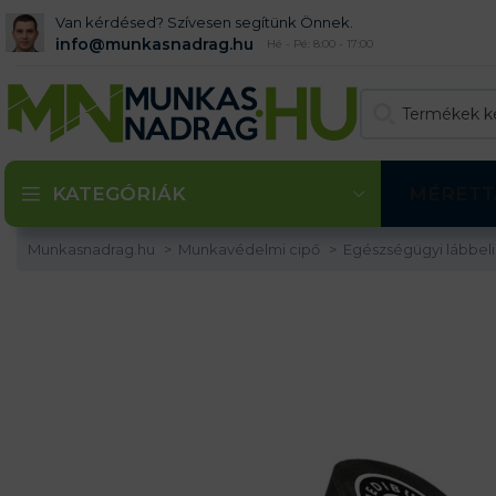
Van kérdésed? Szívesen segítünk Önnek.
info@munkasnadrag.hu
Hé - Pé: 8:00 - 17:00
KATEGÓRIÁK
MÉRETT
Munkasnadrag.hu
Munkavédelmi cipő
Egészségügyi lábbel