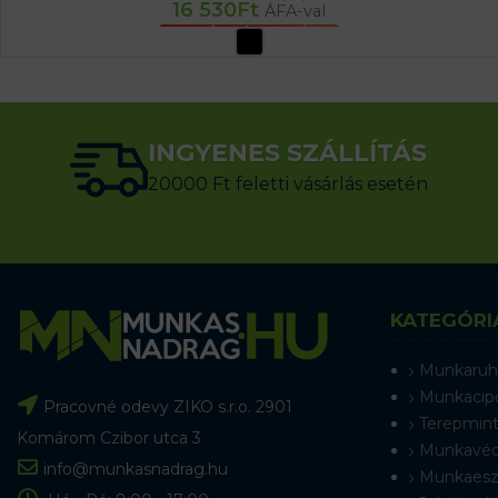
16 530
Ft
ÁFA-val
OPCIÓK VÁLASZTÁSA
INGYENES SZÁLLÍTÁS
20000 Ft feletti vásárlás esetén
KATEGÓRI
Munkaruh
Munkacip
Pracovné odevy ZIKO s.r.o. 2901
Terepmint
Komárom Czibor utca 3
Munkavéd
info@munkasnadrag.hu
Munkaesz