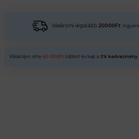
Vásárolni legalább
20000Ft
ingyenes
Vásároljon érte
40 000
Ft
többet és kap a
2% kedvezmény