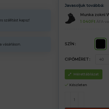
Javasoljuk továbbá:
Orvosi papucs – klumpa
Munka zokni
 szállítást kapsz!
1 040
Ft
ÁFA-va
SZÍN
a vásárláson.
CIPŐMÉRET
Mérettáblázat
Készleten