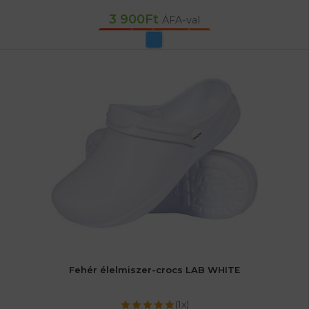
3 900
Ft
ÁFA-val
OPCIÓK VÁLASZTÁSA
Fehér élelmiszer-crocs LAB WHITE
(1x)