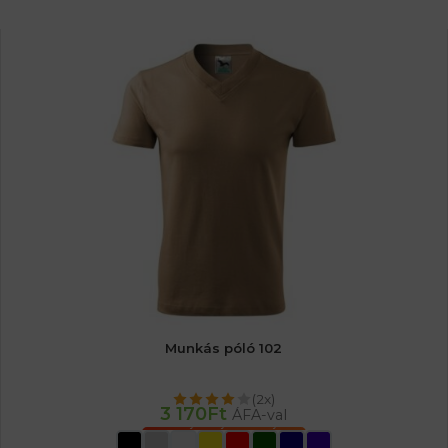
Munkás póló 102
(2x)
3 170
Ft
ÁFA-val
OPCIÓK VÁLASZTÁSA