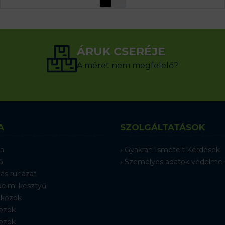
ÁRUK CSERÉJE
A méret nem megfelelő?
A
SZOLGÁLTATÁSOK
a
Gyakran Ismételt Kérdések
ő
Személyes adatok védelme
ás ruházat
elmi kesztyű
közök
özök
özök