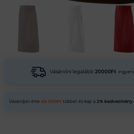
Vásárolni legalább
20000Ft
ingyenes
Vásároljon érte
40 000
Ft
többet és kap a
2% kedvezmény