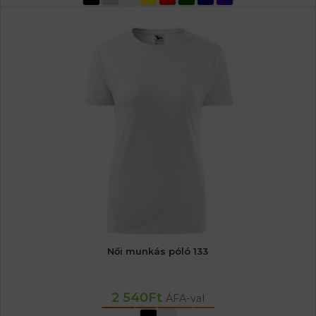
Női munkás póló 133
2 540
Ft
ÁFA-val
OPCIÓK VÁLASZTÁSA