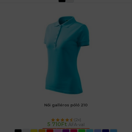
Női galléros póló 210
(2x)
5 710
Ft
ÁFA-val
OPCIÓK VÁLASZTÁSA