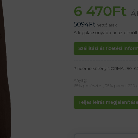
6 470
Ft
Á
5094
Ft
nettó árak
A legalacsonyabb ár az elmúl
Szállítási és fizetési info
Pincérnő kötény NORMAL 90×6
Anyag:
65% poliészter, 35% pamut 220 
Jellemzők:
Teljes leírás megjelenítése.
– Kötés köténypántokkal
– Könnyen karbantartható
– Kényelmes viselet