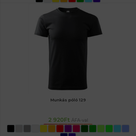
Munkás póló 129
2 920
Ft
ÁFA-val
OPCIÓK VÁLASZTÁSA