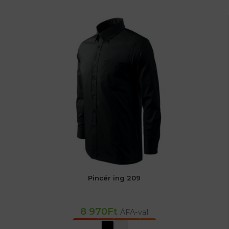
Pincér ing 209
8 970
Ft
ÁFA-val
OPCIÓK VÁLASZTÁSA