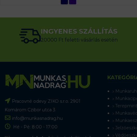
INGYENES SZÁLLÍTÁS
20000 Ft feletti vásárlás esetén
KATEGÓRI
Munkaruh
Munkacip
Pracovné odevy ZIKO s.r.o. 2901
Terepmint
Komárom Czibor utca 3
Munkavéd
info@munkasnadrag.hu
Munkaesz
Hé - Pé: 8:00 - 17:00
Jelzőeszk
Védőeszk