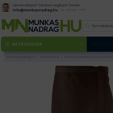
Van kérdésed? Szívesen segítünk Önnek.
info@munkasnadrag.hu
Hé - Pé: 8:00 - 17:00
KATEGÓRIÁK
MÉRETT
Munkasnadrag.hu
Munkaruha
Munkavédelmi köpeny és kö