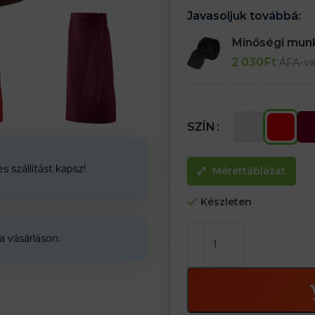
Javasoljuk továbbá:
Minőségi mu
2 030
Ft
ÁFA-va
SZÍN
 szállítást kapsz!
Mérettáblázat
Készleten
a vásárláson.