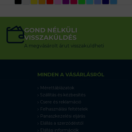
GOND NÉLKÜLI
VISSZAKÜLDÉS
A megvásárolt árut visszaküldheti
MINDEN A VÁSÁRLÁSRÓL
Mérettáblázatok
Szállítás és kézbesítés
Csere és reklamáció
Felhasználási feltételek
Panaszkezelési eljárás
Elállás a szerződéstől
Elállási információk