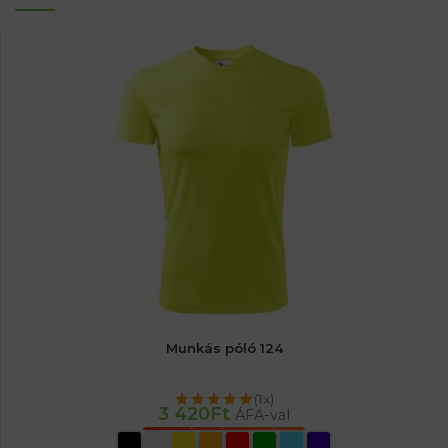
Munkás póló 124
(1x)
3 420
Ft
ÁFA-val
OPCIÓK VÁLASZTÁSA