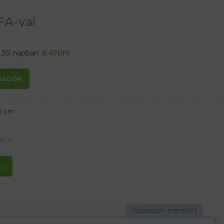
FA-val
t 30 napban:
6 470
Ft
rmációk
0 cm
g/m2
..