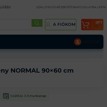
üldés
SZÁLLÍTÁS ÉS KÉZBESÍTÉS
KAPCSOLATBA LÉPNI
0
FT
A FIÓKOM
0
AKCIÓK
tény NORMAL 90×60 cm
Szállítás:
3-5 munkanap