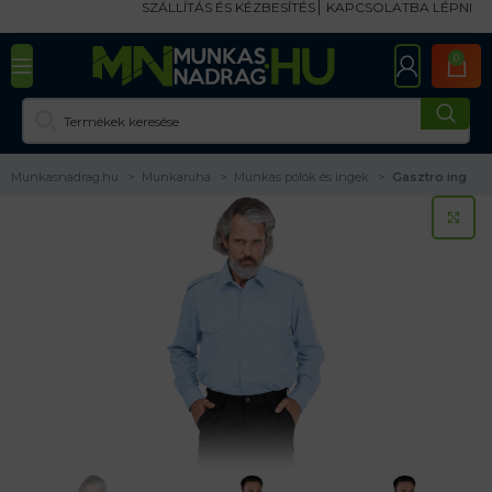
SZÁLLÍTÁS ÉS KÉZBESÍTÉS
KAPCSOLATBA LÉPNI
0
Munkasnadrag.hu
Munkaruha
Munkas pólók és ingek
Gasztro ing
KA