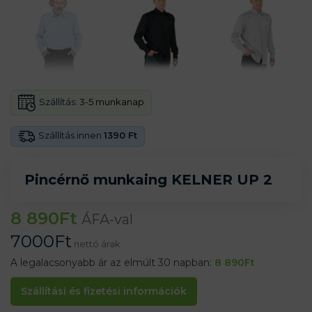
Szállítás:
3-5 munkanap
Szállítás innen
1390 Ft
Pincérnő munkaing KELNER UP 2
8 890
Ft
ÁFA-val
7000
Ft
nettó árak
A legalacsonyabb ár az elmúlt 30 napban:
8 890
Ft
Szállítási és fizetési információk