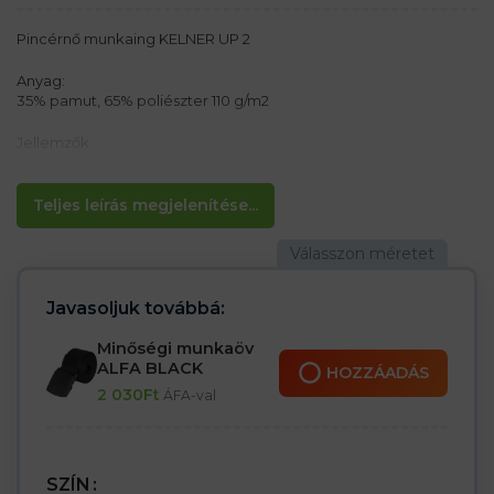
Pincérnő munkaing KELNER UP 2
Anyag:
35% pamut, 65% poliészter 110 g/m2
Jellemzők:
– Hosszú ujjú férfi ing
– Rögzítés gombokkal
– 2 mellzseb
Teljes leírás megjelenítése...
Ideális munkához és mindennapi használatra
Javasoljuk továbbá:
Minőségi munkaöv
ALFA BLACK
HOZZÁADÁS
2 030
Ft
ÁFA-val
SZÍN