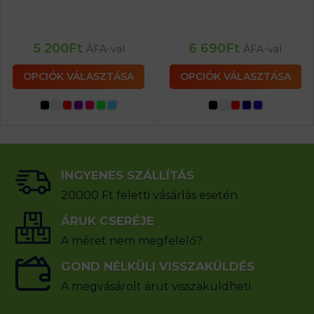
5 200
Ft
6 690
Ft
ÁFA-val
ÁFA-val
OPCIÓK VÁLASZTÁSA
OPCIÓK VÁLASZTÁSA
INGYENES SZÁLLÍTÁS
20000 Ft feletti vásárlás esetén
ÁRUK CSERÉJE
A méret nem megfelelő?
GOND NÉLKÜLI VISSZAKÜLDÉS
A megvásárolt árut visszaküldheti