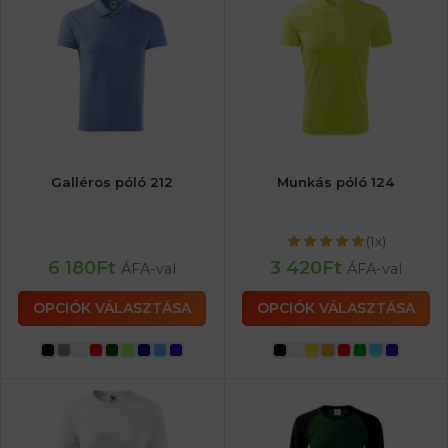
Galléros póló 212
Munkás póló 124
(1x)
6 180
Ft
3 420
Ft
ÁFA-val
ÁFA-val
OPCIÓK VÁLASZTÁSA
OPCIÓK VÁLASZTÁSA