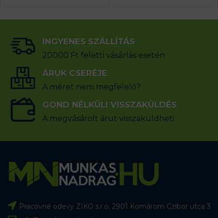
INGYENES SZÁLLÍTÁS
20000 Ft feletti vásárlás esetén
ÁRUK CSERÉJE
A méret nem megfelelő?
GOND NÉLKÜLI VISSZAKÜLDÉS
A megvásárolt árut visszaküldheti
Pracovné odevy ZIKO s.r.o. 2901 Komárom Czibor utca 3