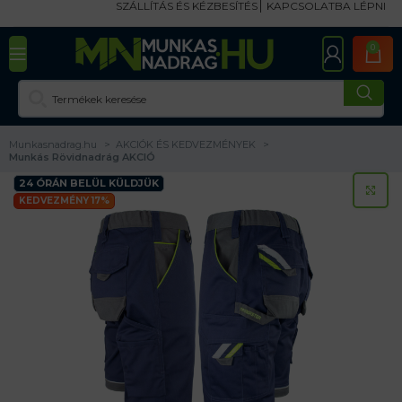
SZÁLLÍTÁS ÉS KÉZBESÍTÉS
KAPCSOLATBA LÉPNI
0
Munkasnadrag.hu
AKCIÓK ÉS KEDVEZMÉNYEK
Munkás Rövidnadrág AKCIÓ
24 ÓRÁN BELÜL KÜLDJÜK
KA
KEDVEZMÉNY 17%