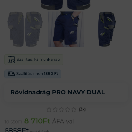
Szállítás:
1-3 munkanap
Szállítás innen
1390 Ft
Rövidnadrág PRO NAVY DUAL
(
3
x)
8 710
Ft
ÁFA-val
10 550
Ft
6858
Ft
nettó árak