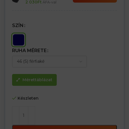
2 030
Ft
ÁFA-val
SZÍN
RUHA MÉRETE
Mérettáblázat
Készleten