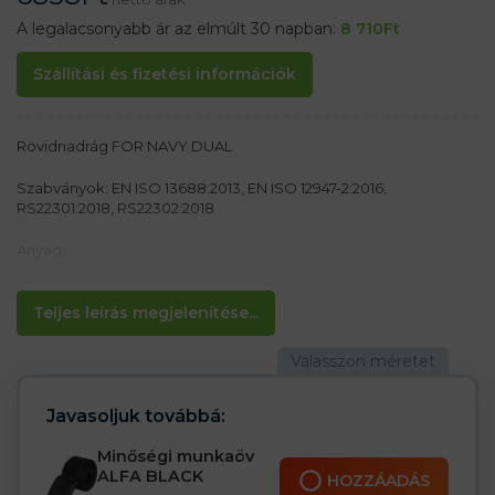
A legalacsonyabb ár az elmúlt 30 napban:
8 710
Ft
Szállítási és fizetési információk
Rövidnadrág FOR NAVY DUAL
Szabványok: EN ISO 13688:2013, EN ISO 12947-2:2016,
RS22301:2018, RS22302:2018
Anyag:
65% poliészter, 35% pamut 295-300 g/m²
Jellemzők:
Teljes leírás megjelenítése...
– Vastagabb, erős és színtartó anyag
– Cipzáros és gombos rögzítés
– Hátul a derékban lévő gumi növeli a mozgás szabadságát
– Két száraz cipzáras hátsó zseb
– Két oldalzseb
Javasoljuk továbbá:
– Egy lábzseb száraz cipzárhoz
Minőségi munkaöv
Az öv nem része a csomagnak (külön kell megrendelni
ALFA BLACK
HOZZÁADÁS