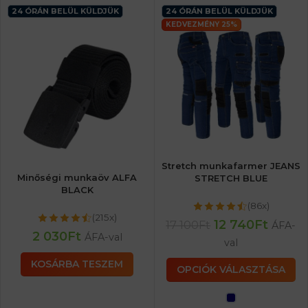
24 ÓRÁN BELÜL KÜLDJÜK
24 ÓRÁN BELÜL KÜLDJÜK
KEDVEZMÉNY 25%
Stretch munkafarmer JEANS
Minőségi munkaöv ALFA
STRETCH BLUE
BLACK
(86x)
(215x)
12 740
Ft
17 100
Ft
ÁFA-
2 030
Ft
ÁFA-val
val
KOSÁRBA TESZEM
OPCIÓK VÁLASZTÁSA