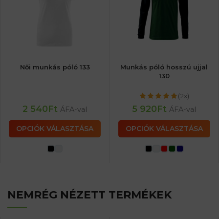
Női munkás póló 133
Munkás póló hosszú ujjal
130
(2x)
2 540
Ft
5 920
Ft
ÁFA-val
ÁFA-val
OPCIÓK VÁLASZTÁSA
OPCIÓK VÁLASZTÁSA
NEMRÉG NÉZETT TERMÉKEK