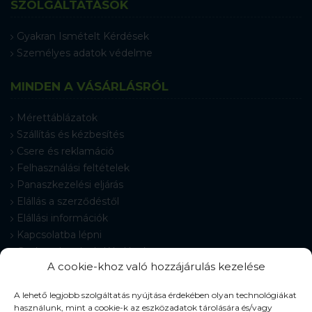
SZOLGÁLTATÁSOK
Gyakran Ismételt Kérdések
Személyes adatok védelme
MINDEN A VÁSÁRLÁSRÓL
Mérettáblázatok
Szállítás és kézbesítés
Csere és reklamáció
Felhasználási feltételek
Panaszkezelési eljárás
Elállás a szerződéstől
Elállási információk
Kapcsolatba lépni
Gyakran Ismételt Kérdések
A cookie-khoz való hozzájárulás kezelése
Cookie-beállítások
A lehető legjobb szolgáltatás nyújtása érdekében olyan technológiákat
használunk, mint a cookie-k az eszközadatok tárolására és/vagy