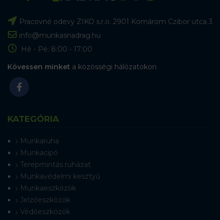
Pracovné odevy ZIKO s.r.o. 2901 Komárom Czibor utca 3
info@munkasnadrag.hu
Hé - Pé: 8:00 - 17:00
Kövessen minket
a közösségi hálózatokon
KATEGÓRIA
Munkaruha
Munkacipő
Terepmintás ruházat
Munkavédelmi kesztyű
Munkaeszközök
Jelzőeszközök
Védőeszközök