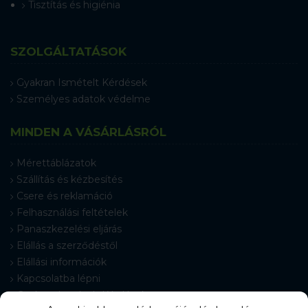
Tisztítás és higiénia
SZOLGÁLTATÁSOK
Gyakran Ismételt Kérdések
Személyes adatok védelme
MINDEN A VÁSÁRLÁSRÓL
Mérettáblázatok
Szállítás és kézbesítés
Csere és reklamáció
Felhasználási feltételek
Panaszkezelési eljárás
Elállás a szerződéstől
Elállási információk
Kapcsolatba lépni
Gyakran Ismételt Kérdések