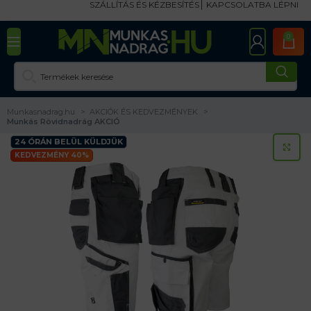
SZÁLLÍTÁS ÉS KÉZBESÍTÉS
KAPCSOLATBA LÉPNI
0
Munkasnadrag.hu
AKCIÓK ÉS KEDVEZMÉNYEK
Munkás Rövidnadrág AKCIÓ
24 ÓRÁN BELÜL KÜLDJÜK
KA
KEDVEZMÉNY 40%