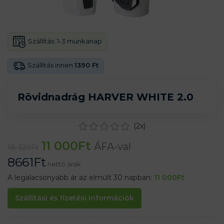
Szállítás:
1-3 munkanap
Szállítás innen
1390 Ft
Rövidnadrág HARVER WHITE 2.0
(
2
x)
11 000
Ft
ÁFA-val
18 320
Ft
8661
Ft
nettó árak
A legalacsonyabb ár az elmúlt 30 napban:
11 000
Ft
Szállítási és fizetési információk