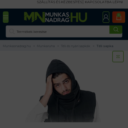
SZÁLLÍTÁS ÉS KÉZBESÍTÉS
KAPCSOLATBA LÉPNI
0
Munkasnadrag.hu
Munkaruha
Téli és nyári sapkák
Téli sapka
KA