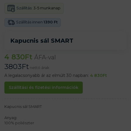
Szállítás:
3-5 munkanap
Szállítás innen
1390 Ft
Kapucnis sál SMART
4 830
Ft
ÁFA-val
3803
Ft
nettó árak
A legalacsonyabb ár az elmúlt 30 napban:
4 830
Ft
Szállítási és fizetési információk
Kapucnis sál SMART
Anyag:
100% poliészter