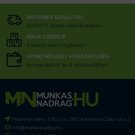
INGYENES SZÁLLÍTÁS
20000 Ft feletti vásárlás esetén
ÁRUK CSERÉJE
A méret nem megfelelő?
GOND NÉLKÜLI VISSZAKÜLDÉS
A megvásárolt árut visszaküldheti
Pracovné odevy ZIKO s.r.o. 2901 Komárom Czibor utca 3
info@munkasnadrag.hu