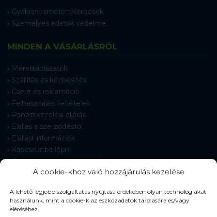
Gyakran Ismételt Kérdések
Személyes adatok védelme
MINDEN A VÁSÁRLÁSRÓL
Mérettáblázatok
Szállítás és kézbesítés
Csere és reklamáció
Felhasználási feltételek
Panaszkezelési eljárás
Elállás a szerződéstől
Elállási információk
Kapcsolatba lépni
Gyakran Ismételt Kérdések
A cookie-khoz való hozzájárulás kezelése
Cookie-beállítások
A lehető legjobb szolgáltatás nyújtása érdekében olyan technológiákat
használunk, mint a cookie-k az eszközadatok tárolására és/vagy
eléréséhez.