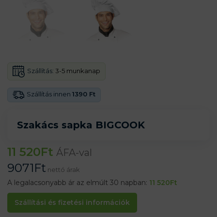
Szállítás:
3-5 munkanap
Szállítás innen
1390 Ft
Szakács sapka BIGCOOK
11 520
Ft
ÁFA-val
9071
Ft
nettó árak
A legalacsonyabb ár az elmúlt 30 napban:
11 520
Ft
Szállítási és fizetési információk