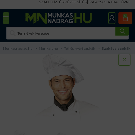
SZÁLLÍTÁS ÉS KÉZBESÍTÉS
KAPCSOLATBA LÉPNI
0
Munkasnadrag.hu
Munkaruha
Téli és nyári sapkák
Szakács sapkák
KA