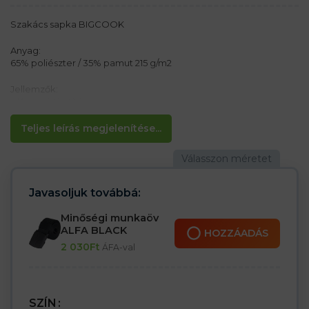
Szakács sapka BIGCOOK
Anyag:
65% poliészter / 35% pamut 215 g/m2
Jellemzők:
– Könnyű tisztítás
– Állandó szín
– Lehetőség a méret beállítására tépőzárral
Teljes leírás megjelenítése...
Javasoljuk továbbá:
Minőségi munkaöv
ALFA BLACK
HOZZÁADÁS
2 030
Ft
ÁFA-val
SZÍN