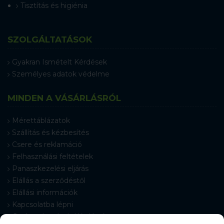
Tisztítás és higiénia
SZOLGÁLTATÁSOK
Gyakran Ismételt Kérdések
Személyes adatok védelme
MINDEN A VÁSÁRLÁSRÓL
Mérettáblázatok
Szállítás és kézbesítés
Csere és reklamáció
Felhasználási feltételek
Panaszkezelési eljárás
Elállás a szerződéstől
Elállási információk
Kapcsolatba lépni
Gyakran Ismételt Kérdések