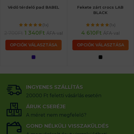
Védő térdelő pad BABEL
Fekete zárt crocs LAB
BLACK
(1x)
(1x)
1 340
Ft
4 610
Ft
2 700
Ft
ÁFA-val
ÁFA-val
OPCIÓK VÁLASZTÁSA
OPCIÓK VÁLASZTÁSA
INGYENES SZÁLLÍTÁS
20000 Ft feletti vásárlás esetén
ÁRUK CSERÉJE
A méret nem megfelelő?
GOND NÉLKÜLI VISSZAKÜLDÉS