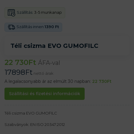
Szállítás:
3-5 munkanap
Szállítás innen
1390 Ft
Téli csizma EVO GUMOFILC
22 730
Ft
ÁFA-val
17898
Ft
nettó árak
A legalacsonyabb ár az elmúlt 30 napban:
22 730
Ft
Szállítási és fizetési információk
Téli csizma EVO GUMOFILC
Szabványok: EN ISO 20347:2012