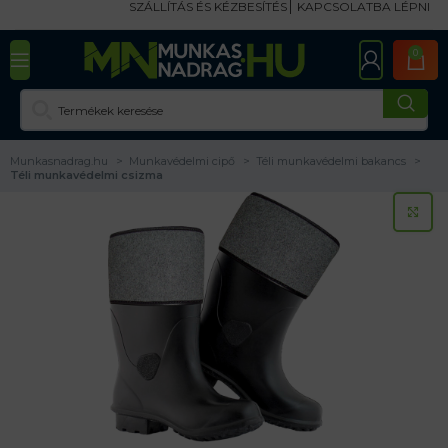
SZÁLLÍTÁS ÉS KÉZBESÍTÉS
KAPCSOLATBA LÉPNI
0
Munkasnadrag.hu
Munkavédelmi cipő
Téli munkavédelmi bakancs
Téli munkavédelmi csizma
KA