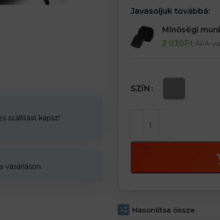
A sapka 60-as méretű
Javasoljuk továbbá:
Minőségi mu
2 030
Ft
ÁFA-va
SZÍN
 szállítást kapsz!
a vásárláson.
Hasonlítsa össze