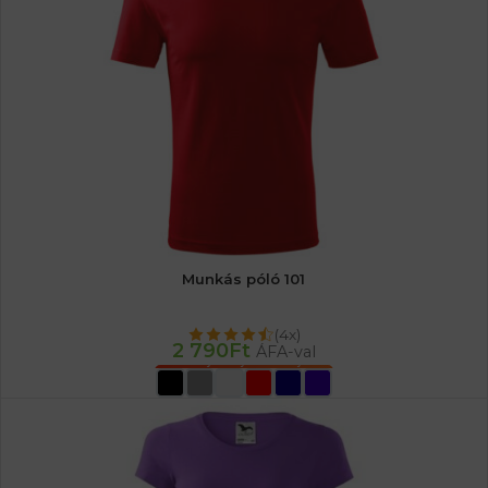
Munkás póló 101
(4x)
2 790
Ft
ÁFA-val
OPCIÓK VÁLASZTÁSA