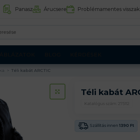
Panasz
Árucsere
Problémamentes visszak
ÁBLÁZATOK
BLOG
KÉRDÉSEK
pka
Téli kabát ARCTIC
Téli kabát AR
KATTINTS A KINAGYÍTÁSHOZ
Katalógus szám: 275112
Szállítás innen
1390 Ft