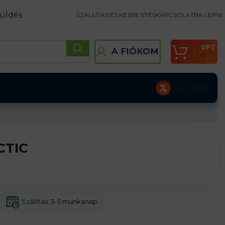
üldés
SZÁLLÍTÁS ÉS KÉZBESÍTÉS
KAPCSOLATBA LÉPNI
0
FT
A FIÓKOM
0
AKCIÓK
CTIC
Szállítás:
3-5 munkanap