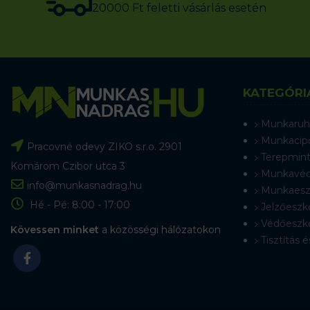
20000 Ft feletti vásárlás esetén
KATEGÓRI
Munkaruh
Munkacip
Pracovné odevy ZIKO s.r.o. 2901
Terepmint
Komárom Czibor utca 3
Munkavéd
info@munkasnadrag.hu
Munkaesz
Hé - Pé: 8:00 - 17:00
Jelzőeszk
Védőeszk
Kövessen minket
a közösségi hálózatokon
Tisztítás é