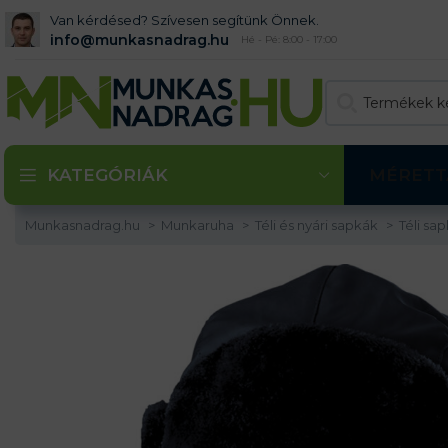
Van kérdésed? Szívesen segítünk Önnek.
info@munkasnadrag.hu
Hé - Pé: 8:00 - 17:00
KATEGÓRIÁK
MÉRETT
Munkasnadrag.hu
Munkaruha
Téli és nyári sapkák
Téli sa