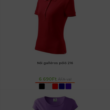
Női galléros póló 216
6 690
Ft
ÁFA-val
OPCIÓK VÁLASZTÁSA