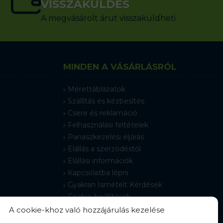
VISSZAKÜLDÉS
A megvásárolt árut visszaküldheti
MINDEN A VÁSÁRLÁSRÓL
Mérettáblázatok
Szállítás és kézbesítés
Csere és reklamáció
Felhasználási feltételek
Panaszkezelési eljárás
Elállás a szerződéstől
Elállási információk
Kapcsolatba lépni
Gyakran Ismételt Kérdések
Cookie-beállítások
A cookie-khoz való hozzájárulás kezelése