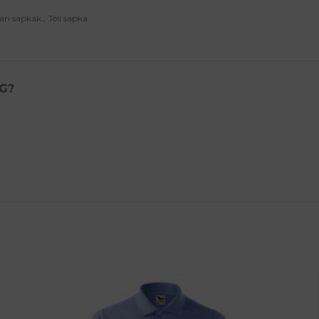
yári sapkák
,
Téli sapka
G?