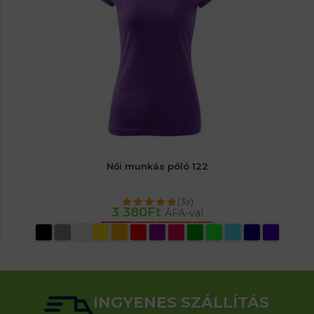
Női munkás póló 122
(3x)
3 380
Ft
ÁFA-val
OPCIÓK VÁLASZTÁSA
INGYENES SZÁLLÍTÁS