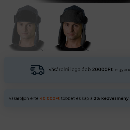
Vásárolni legalább
20000Ft
ingyenes
Vásároljon érte
40 000
Ft
többet és kap a
2% kedvezmény