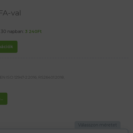
FA-val
t 30 napban:
3 240
Ft
rmációk
EN ISO 12947-2:2016, RS26401:2018,
..
 szőrrel borítva