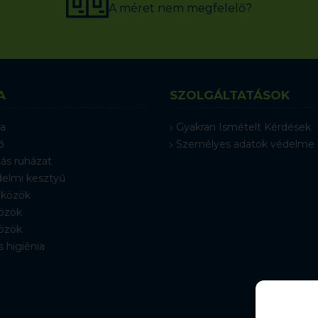
A méret nem megfelelő?
A
SZOLGÁLTATÁSOK
a
Gyakran Ismételt Kérdések
ő
Személyes adatok védelme
ás ruházat
elmi kesztyű
közök
özök
özök
s higiénia