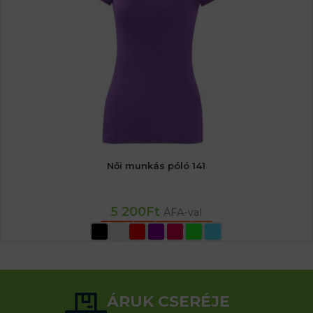
Női munkás póló 141
5 200
Ft
ÁFA-val
OPCIÓK VÁLASZTÁSA
ÁRUK CSERÉJE