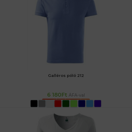
Galléros póló 212
6 180
Ft
ÁFA-val
OPCIÓK VÁLASZTÁSA